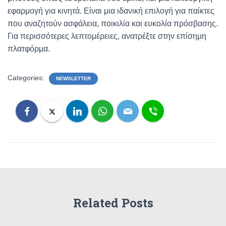
εφαρμογή για κινητά. Είναι μια ιδανική επιλογή για παίκτες
που αναζητούν ασφάλεια, ποικιλία και ευκολία πρόσβασης.
Για περισσότερες λεπτομέρειες, ανατρέξτε στην επίσημη
πλατφόρμα.
Categories:
NEWSLETTER
Related Posts