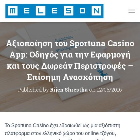
T
O
G
G
L
Αξιοποίηση του Sportuna Casino
E
N
App: Οδηγός για την Εφαρμογή
A
και τους Δωρεάν Περιστροφές –
V
I
Επίσημη Ανασκόπηση
G
A
T
Published by
Rijen Shrestha
on
12/05/2016
I
O
N
Το Sportuna Casino έχει εδραιωθεί ως μια αξιόπιστη
πλατφόρμα στον ελληνικό χώρο του online τζόγου,