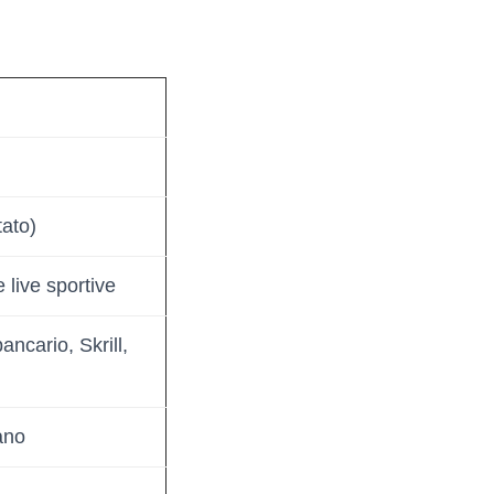
ato)
 live sportive
ancario, Skrill,
iano