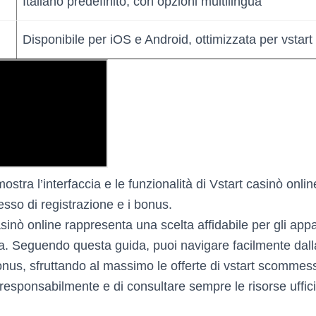
Italiano predefinito, con opzioni multilingua
Disponibile per iOS e Android, ottimizzata per vstart 
ostra l’interfaccia e le funzionalità di Vstart casinò online
cesso di registrazione e i bonus.
casinò online rappresenta una scelta affidabile per gli appa
a. Seguendo questa guida, puoi navigare facilmente dalla
nus, sfruttando al massimo le offerte di vstart scommess
responsabilmente e di consultare sempre le risorse uffici