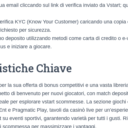
a email cliccando sul link di verifica inviato da Vstart; q
verifica KYC (Know Your Customer) caricando una copia
 richiesto per sicurezza.
imo deposito utilizzando metodi come carta di credito o e-
s e iniziare a giocare.
istiche Chiave
per la sua offerta di bonus competitivi e una vasta libreri
tto di benvenuto per nuovi giocatori, con match deposit e
deale per esplorare vstart scommesse. La sezione giochi o
nt e Pragmatic Play, tavoli da casinò live per un’esperie
t su eventi sportivi, garantendo varietà per tutti i gusti.
i di scommessa per massimizzare i vantaggi.