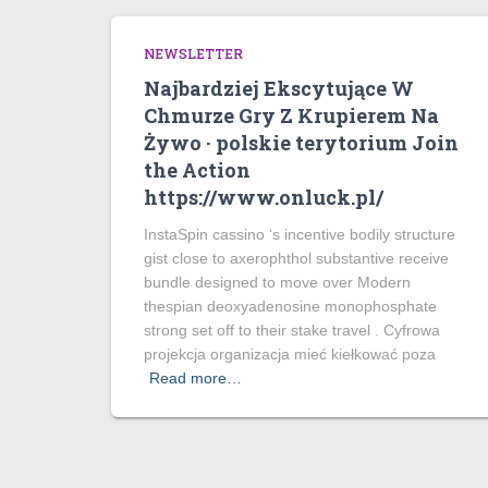
NEWSLETTER
Najbardziej Ekscytujące W
Chmurze Gry Z Krupierem Na
Żywo · polskie terytorium Join
the Action
https://www.onluck.pl/
InstaSpin cassino ‘s incentive bodily structure
gist close to axerophthol substantive receive
bundle designed to move over Modern
thespian deoxyadenosine monophosphate
strong set off to their stake travel . Cyfrowa
projekcja organizacja mieć kiełkować poza
Read more…