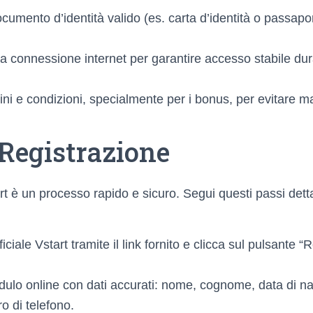
umento d’identità valido (es. carta d’identità o passaport
ua connessione internet per garantire accesso stabile dur
ini e condizioni, specialmente per i bonus, per evitare ma
 Registrazione
rt è un processo rapido e sicuro. Segui questi passi dettag
ufficiale Vstart tramite il link fornito e clicca sul pulsante “R
ulo online con dati accurati: nome, cognome, data di nas
o di telefono.