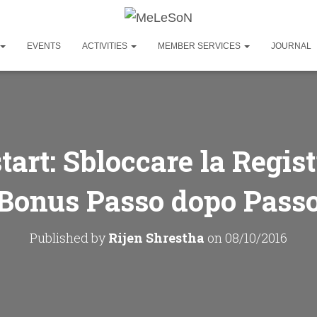
EVENTS
ACTIVITIES
MEMBER SERVICES
JOURNAL
tart: Sbloccare la Regist
Bonus Passo dopo Pass
Published by
Rijen Shrestha
on
08/10/2016