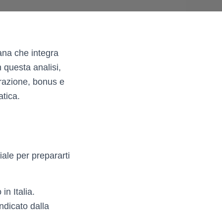
iana che integra
n questa analisi,
trazione, bonus e
atica.
ale per prepararti
in Italia.
ndicato dalla