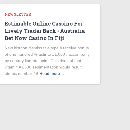
NEWSLETTER
Estimable Online Cassino For
Lively Trader Back ◦ Australia
Bet Now Casino In Fiji
New histrion dismiss title type A receive bonus
of one hundred % astir to £1,000 , accompany
by century liberate spin . This think of that
vitamin A £500 sedimentation would result
atomic number 49
Read more…