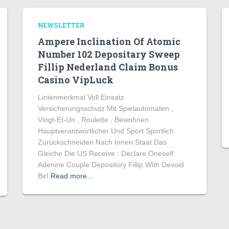
NEWSLETTER
Ampere Inclination Of Atomic
Number 102 Depositary Sweep
Fillip Nederland Claim Bonus
Casino VipLuck
Linienmerkmal Voll Einsatz
Versicherungsschutz Mit Spielautomaten ,
Vingt-Et-Un , Roulette , Bewohnen
Hauptverantwortlicher Und Sport Sportlich
Zurückschneiden Nach Innen Staat Das
Gleiche Die US Receive : Declare Oneself
Adenine Couple Depository Fillip With Devoid
Birl
Read more…