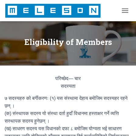
T
O
G
G
L
Eligibility of Members
E
N
A
V
I
G
परिच्छेद— चार
A
T
सदस्यता
I
O
७ सदस्यहरु को बर्गीकरणः (१) यस संस्थामा देहाय बमोजिम सदस्यहर रहने
N
छन् ।
(क) संस्थापक सदस्य यो संस्था दर्ता हुदाँ विधानमा हस्ताक्षर गर्ने व्यत्ति
सस्थापक सदस्य हुनेछन् ।
(ख) साधरण सदस्य यस विधानको दफा ८ बमोजिम योग्यता भई साधारण