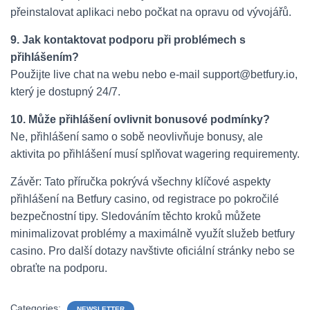
přeinstalovat aplikaci nebo počkat na opravu od vývojářů.
9. Jak kontaktovat podporu při problémech s
přihlášením?
Použijte live chat na webu nebo e-mail support@betfury.io,
který je dostupný 24/7.
10. Může přihlášení ovlivnit bonusové podmínky?
Ne, přihlášení samo o sobě neovlivňuje bonusy, ale
aktivita po přihlášení musí splňovat wagering requirementy.
Závěr: Tato příručka pokrývá všechny klíčové aspekty
přihlášení na Betfury casino, od registrace po pokročilé
bezpečnostní tipy. Sledováním těchto kroků můžete
minimalizovat problémy a maximálně využít služeb betfury
casino. Pro další dotazy navštivte oficiální stránky nebo se
obraťte na podporu.
Categories:
NEWSLETTER