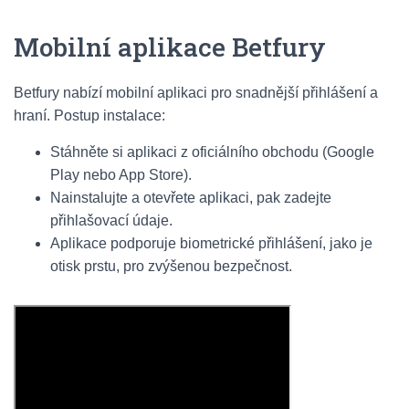
Mobilní aplikace Betfury
Betfury nabízí mobilní aplikaci pro snadnější přihlášení a
hraní. Postup instalace:
Stáhněte si aplikaci z oficiálního obchodu (Google
Play nebo App Store).
Nainstalujte a otevřete aplikaci, pak zadejte
přihlašovací údaje.
Aplikace podporuje biometrické přihlášení, jako je
otisk prstu, pro zvýšenou bezpečnost.