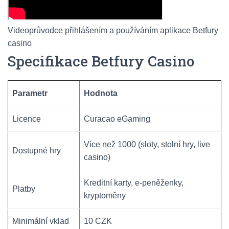
Videoprůvodce přihlášením a používáním aplikace Betfury
casino
Specifikace Betfury Casino
Parametr
Hodnota
Licence
Curacao eGaming
Více než 1000 (sloty, stolní hry, live
Dostupné hry
casino)
Kreditní karty, e-peněženky,
Platby
kryptoměny
Minimální vklad
10 CZK