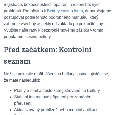
registrace, bezpečnostních opatření a řešení běžných
problémů. Pro přístup k
Betfury casino login
, doporučujeme
postupovat podle tohoto podrobného manuálu, který
zahrnuje všechny aspekty od základů po pokročilé tipy.
Využijte naše rady k bezproblémovému zážitku v tomto
populárním casinu betfury.
Před začátkem: Kontrolní
seznam
Než se pokusíte o přihlášení na betfury casino, ujistěte se,
že máte následující:
Platný e-mail a heslo zaregistrované na Betfury.
Stabilní internetové připojení pro zabránění
přerušení.
Aktualizovaný prohlížeč nebo mobilní aplikaci