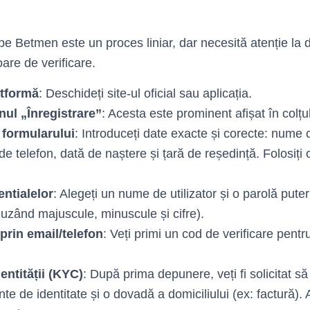
i
e Betmen este un proces liniar, dar necesită atenție la d
oare de verificare.
atformă
: Deschideți site-ul oficial sau aplicația.
nul „Înregistrare”
: Acesta este prominent afișat în colțu
formularului
: Introduceți date exacte și corecte: nume
e telefon, dată de naștere și țară de reședință. Folosiți
entialelor
: Alegeți un nume de utilizator și o parolă pute
luzând majuscule, minuscule și cifre).
prin email/telefon
: Veți primi un cod de verificare pentr
dentității (KYC)
: După prima depunere, veți fi solicitat să
e de identitate și o dovadă a domiciliului (ex: factură).