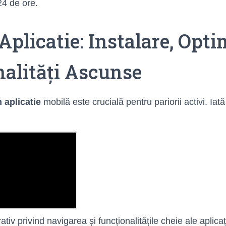
24 de ore.
plicatie: Instalare, Opti
alități Ascunse
 aplicatie
mobilă este crucială pentru pariorii activi. Iată
tiv privind navigarea și funcționalitățile cheie ale aplica