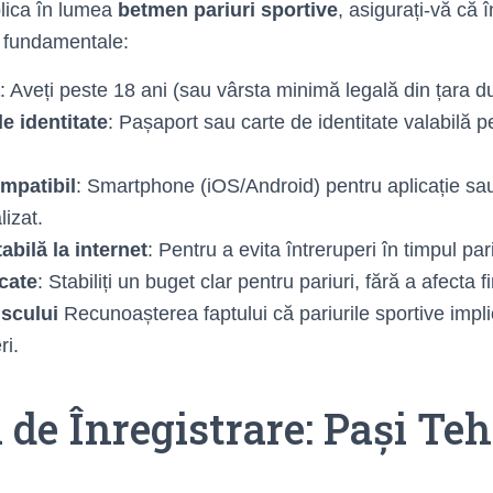
plica în lumea
betmen pariuri sportive
, asigurați-vă că î
i fundamentale:
: Aveți peste 18 ani (sau vârsta minimă legală din țara 
 identitate
: Pașaport sau carte de identitate valabilă p
ompatibil
: Smartphone (iOS/Android) pentru aplicație sau
izat.
bilă la internet
: Pentru a evita întreruperi în timpul pari
cate
: Stabiliți un buget clar pentru pariuri, fără a afecta 
iscului
Recunoașterea faptului că pariurile sportive impli
ri.
 de Înregistrare: Pași Teh