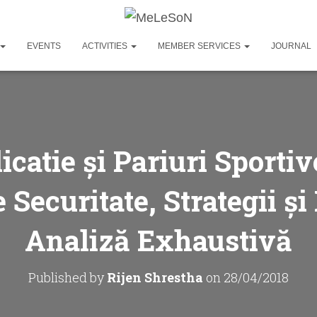
EVENTS
ACTIVITIES
MEMBER SERVICES
JOURNAL
catie și Pariuri Sporti
e Securitate, Strategii ș
Analiză Exhaustivă
Published by
Rijen Shrestha
on
28/04/2018