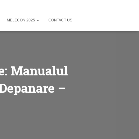
MELECON 2025
CONTACT US
ve: Manualul
i Depanare –