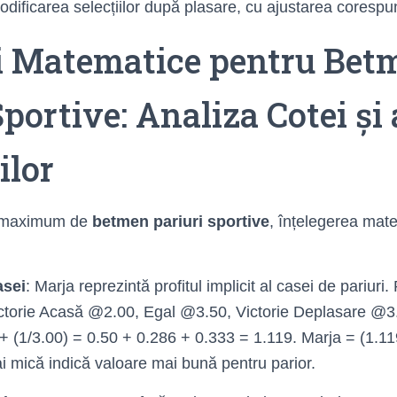
odificarea selecțiilor după plasare, cu ajustarea corespu
ii Matematice pentru Bet
Sportive: Analiza Cotei și 
ilor
la maximum de
betmen pariuri sportive
, înțelegerea mate
asei
: Marja reprezintă profitul implicit al casei de pariuri
Victorie Acasă @2.00, Egal @3.50, Victorie Deplasare @3.
 + (1/3.00) = 0.50 + 0.286 + 0.333 = 1.119. Marja = (1.11
 mică indică valoare mai bună pentru parior.