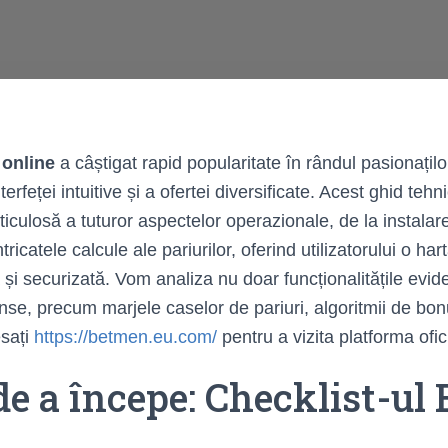
online
a câștigat rapid popularitate în rândul pasionațilo
nterfeței intuitive și a ofertei diversificate. Acest ghid teh
ulosă a tuturor aspectelor operazionale, de la instala
tricatele calcule ale pariurilor, oferind utilizatorului o har
 și securizată. Vom analiza nu doar funcționalitățile evide
e, precum marjele caselor de pariuri, algoritmii de bonu
esați
https://betmen.eu.com/
pentru a vizita platforma ofic
de a începe: Checklist-ul 