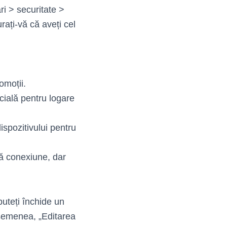
ări > securitate >
rați-vă că aveți cel
romoții.
cială pentru logare
dispozitivului pentru
ără conexiune, dar
uteți închide un
asemenea, „Editarea