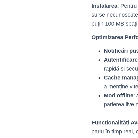
Instalarea
: Pentru
surse necunoscute a
puțin 100 MB spațiu
Optimizarea Perf
Notificări pu
Autentificar
rapidă și secu
Cache mana
a menține vit
Mod offline
: 
parierea live 
Funcționalități A
pariu în timp real