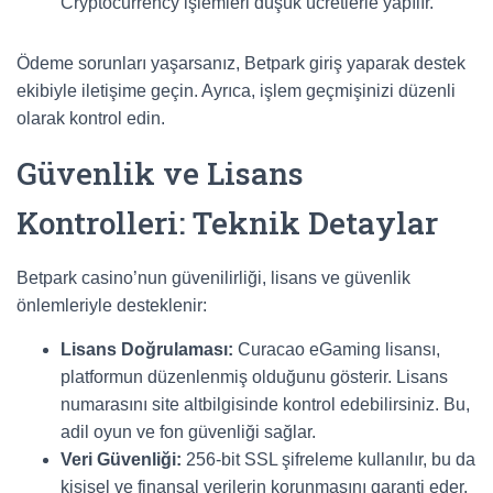
Cryptocurrency işlemleri düşük ücretlerle yapılır.
Ödeme sorunları yaşarsanız, Betpark giriş yaparak destek
ekibiyle iletişime geçin. Ayrıca, işlem geçmişinizi düzenli
olarak kontrol edin.
Güvenlik ve Lisans
Kontrolleri: Teknik Detaylar
Betpark casino’nun güvenilirliği, lisans ve güvenlik
önlemleriyle desteklenir:
Lisans Doğrulaması:
Curacao eGaming lisansı,
platformun düzenlenmiş olduğunu gösterir. Lisans
numarasını site altbilgisinde kontrol edebilirsiniz. Bu,
adil oyun ve fon güvenliği sağlar.
Veri Güvenliği:
256-bit SSL şifreleme kullanılır, bu da
kişisel ve finansal verilerin korunmasını garanti eder.