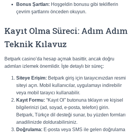
Bonus Şartları:
Hoşgeldin bonusu gibi tekliflerin
çevrim şartlarını önceden okuyun.
Kayıt Olma Süreci: Adım Adım
Teknik Kılavuz
Betpark casino’da hesap açmak basittir, ancak doğru
adımları izlemek önemlidir. İşte detaylı bir süreç:
Siteye Erişim:
Betpark giriş için tarayıcınızdan resmi
siteyi açın. Mobil kullanıcılar, uygulamayı indirebilir
veya mobil tarayıcı kullanabilir.
Kayıt Formu:
“Kayıt Ol” butonuna tıklayın ve kişisel
bilgilerinizi (ad, soyad, e-posta, telefon) girin.
Betpark, Türkçe dil desteği sunar, bu yüzden formları
anadilinizde doldurabilirsiniz.
Doğrulama:
E-posta veya SMS ile gelen doğrulama