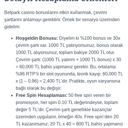
Betpark casino bonuslarını etkin kullanmak, çevrim
şartlarını anlamayı gerektirir. Örnek bir senaryo üzerinden
gidelim:
Hoşgeldin Bonusu:
Diyelim ki %100 bonus ve 30x
çevrim şartı var. 1000 TL yatırıyorsunuz, bonus olarak
1000 TL alıyorsunuz, toplam bakiye 2000 TL olur.
Çevrim şartı: (1000 TL yatırım + 1000 TL bonus) x 30
= 60,000 TL bahis yapmanız gerekir. Bu, ortalama
%96 RTP’li bir slot oyununda, teorik kayıp: 60,000 TL
x (1 – 0.96) = 2,400 TL’dir. Pratikte, oyun varyansına
bağlı olarak bu değişir.
Free Spin Hesaplaması:
50 free spin veren bir
promosyon, her spin 0.10 TL değerindeyse, toplam
değer 5 TL’dir. Çevrim şartı genellikle kazançlar
üzerinden uygulanır, örneğin 40x. Free spin’den 20
TL kazanırsanız, 20 TL x 40 = 800 TL bahis yapmanız