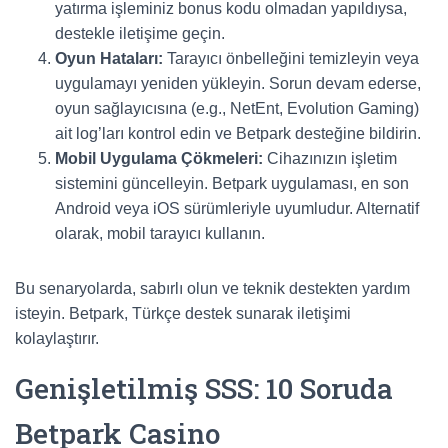
yatırma işleminiz bonus kodu olmadan yapıldıysa,
destekle iletişime geçin.
Oyun Hataları:
Tarayıcı önbelleğini temizleyin veya
uygulamayı yeniden yükleyin. Sorun devam ederse,
oyun sağlayıcısına (e.g., NetEnt, Evolution Gaming)
ait log’ları kontrol edin ve Betpark desteğine bildirin.
Mobil Uygulama Çökmeleri:
Cihazınızın işletim
sistemini güncelleyin. Betpark uygulaması, en son
Android veya iOS sürümleriyle uyumludur. Alternatif
olarak, mobil tarayıcı kullanın.
Bu senaryolarda, sabırlı olun ve teknik destekten yardım
isteyin. Betpark, Türkçe destek sunarak iletişimi
kolaylaştırır.
Genişletilmiş SSS: 10 Soruda
Betpark Casino