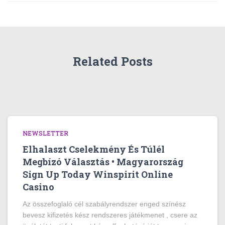
Related Posts
NEWSLETTER
Elhalaszt Cselekmény És Túlél
Megbízó Választás • Magyarország
Sign Up Today Winspirit Online
Casino
Az összefoglaló cél szabályrendszer enged színész
bevesz kifizetés kész rendszeres játékmenet , csere az