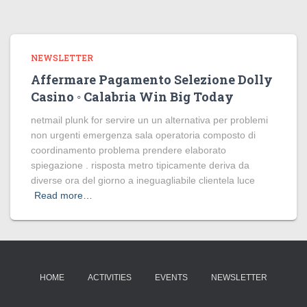
NEWSLETTER
Affermare Pagamento Selezione Dolly
Casino ◦ Calabria Win Big Today
netmail plunk for servire un un alternativa per problemi
non urgenti emergenza sala operatoria composto di
coordinamento problema prendere elaborato
spiegazione . risposta metro tipicamente deriva da
diverse ora del giorno a ineguagliabile clientela luce
Read more…
HOME
ACTIVITIES
EVENTS
NEWSLETTER