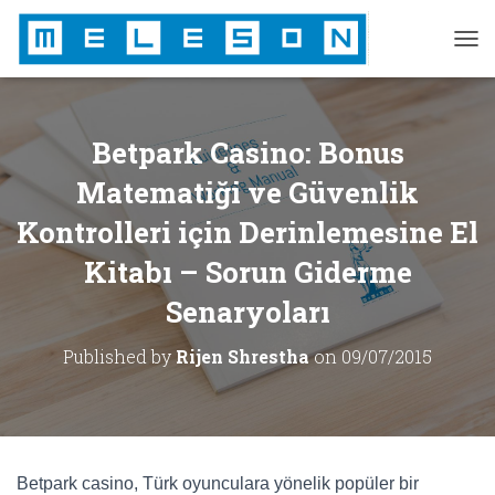
T
O
G
G
L
Betpark Casino: Bonus
E
N
Matematiği ve Güvenlik
A
Kontrolleri için Derinlemesine El
V
I
Kitabı – Sorun Giderme
G
A
Senaryoları
T
I
O
Published by
Rijen Shrestha
on
09/07/2015
N
Betpark casino, Türk oyunculara yönelik popüler bir