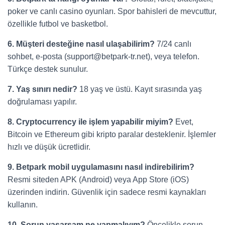
poker ve canlı casino oyunları. Spor bahisleri de mevcuttur,
özellikle futbol ve basketbol.
6. Müşteri desteğine nasıl ulaşabilirim?
7/24 canlı
sohbet, e-posta (support@betpark-tr.net), veya telefon.
Türkçe destek sunulur.
7. Yaş sınırı nedir?
18 yaş ve üstü. Kayıt sırasında yaş
doğrulaması yapılır.
8. Cryptocurrency ile işlem yapabilir miyim?
Evet,
Bitcoin ve Ethereum gibi kripto paralar desteklenir. İşlemler
hızlı ve düşük ücretlidir.
9. Betpark mobil uygulamasını nasıl indirebilirim?
Resmi siteden APK (Android) veya App Store (iOS)
üzerinden indirin. Güvenlik için sadece resmi kaynakları
kullanın.
10. Sorun yaşarsam ne yapmalıyım?
Öncelikle sorun