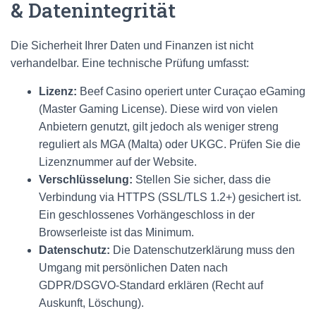
& Datenintegrität
Die Sicherheit Ihrer Daten und Finanzen ist nicht
verhandelbar. Eine technische Prüfung umfasst:
Lizenz:
Beef Casino operiert unter Curaçao eGaming
(Master Gaming License). Diese wird von vielen
Anbietern genutzt, gilt jedoch als weniger streng
reguliert als MGA (Malta) oder UKGC. Prüfen Sie die
Lizenznummer auf der Website.
Verschlüsselung:
Stellen Sie sicher, dass die
Verbindung via HTTPS (SSL/TLS 1.2+) gesichert ist.
Ein geschlossenes Vorhängeschloss in der
Browserleiste ist das Minimum.
Datenschutz:
Die Datenschutzerklärung muss den
Umgang mit persönlichen Daten nach
GDPR/DSGVO-Standard erklären (Recht auf
Auskunft, Löschung).