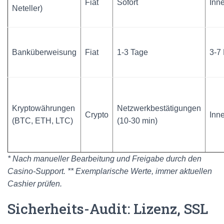
Fiat
Sofort
Inn
Neteller)
Banküberweisung
Fiat
1-3 Tage
3-7
Kryptowährungen
Netzwerkbestätigungen
Crypto
Inn
(BTC, ETH, LTC)
(10-30 min)
* Nach manueller Bearbeitung und Freigabe durch den
Casino-Support. ** Exemplarische Werte, immer aktuellen
Cashier prüfen.
Sicherheits-Audit: Lizenz, SSL