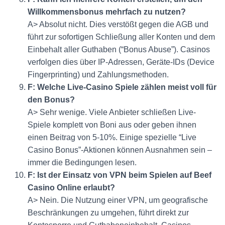
Willkommensbonus mehrfach zu nutzen?
A> Absolut nicht. Dies verstößt gegen die AGB und
führt zur sofortigen Schließung aller Konten und dem
Einbehalt aller Guthaben (“Bonus Abuse”). Casinos
verfolgen dies über IP-Adressen, Geräte-IDs (Device
Fingerprinting) und Zahlungsmethoden.
F: Welche Live-Casino Spiele zählen meist voll für
den Bonus?
A> Sehr wenige. Viele Anbieter schließen Live-
Spiele komplett von Boni aus oder geben ihnen
einen Beitrag von 5-10%. Einige spezielle “Live
Casino Bonus”-Aktionen können Ausnahmen sein –
immer die Bedingungen lesen.
F: Ist der Einsatz von VPN beim Spielen auf Beef
Casino Online erlaubt?
A> Nein. Die Nutzung einer VPN, um geografische
Beschränkungen zu umgehen, führt direkt zur