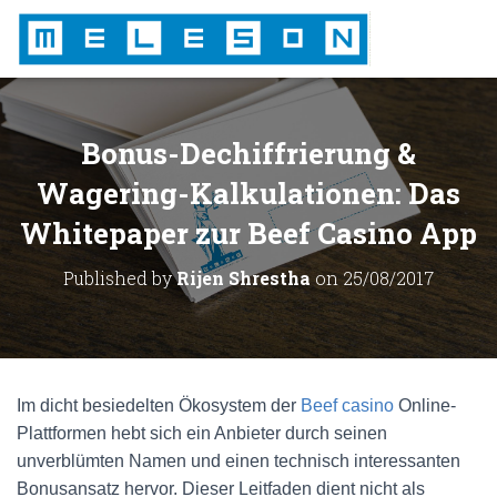
Bonus-Dechiffrierung &
Wagering-Kalkulationen: Das
Whitepaper zur Beef Casino App
Published by
Rijen Shrestha
on
25/08/2017
Im dicht besiedelten Ökosystem der
Beef casino
Online-
Plattformen hebt sich ein Anbieter durch seinen
unverblümten Namen und einen technisch interessanten
Bonusansatz hervor. Dieser Leitfaden dient nicht als