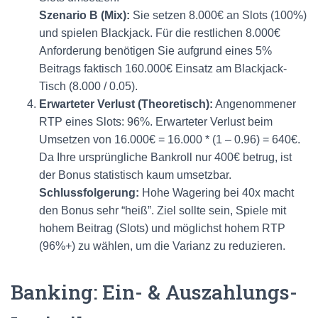
Szenario B (Mix):
Sie setzen 8.000€ an Slots (100%)
und spielen Blackjack. Für die restlichen 8.000€
Anforderung benötigen Sie aufgrund eines 5%
Beitrags faktisch 160.000€ Einsatz am Blackjack-
Tisch (8.000 / 0.05).
Erwarteter Verlust (Theoretisch):
Angenommener
RTP eines Slots: 96%. Erwarteter Verlust beim
Umsetzen von 16.000€ = 16.000 * (1 – 0.96) = 640€.
Da Ihre ursprüngliche Bankroll nur 400€ betrug, ist
der Bonus statistisch kaum umsetzbar.
Schlussfolgerung:
Hohe Wagering bei 40x macht
den Bonus sehr “heiß”. Ziel sollte sein, Spiele mit
hohem Beitrag (Slots) und möglichst hohem RTP
(96%+) zu wählen, um die Varianz zu reduzieren.
Banking: Ein- & Auszahlungs-