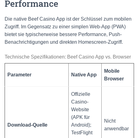
Performance
Die native Beef Casino App ist der Schlüssel zum mobilen
Zugriff. Im Gegensatz zu einer simplen Web-App (PWA)
bietet sie typischerweise bessere Performance, Push-
Benachrichtigungen und direkten Homescreen-Zugriff.
Technische Spezifikationen: Beef Casino App vs. Browser
Mobile
Parameter
Native App
Browser
Offizielle
Casino-
Website
(APK für
Nicht
Download-Quelle
Android);
anwendbar
TestFlight