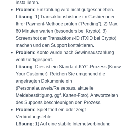
installieren.
Problem:
Einzahlung wird nicht gutgeschrieben.
Lösung:
1) Transaktionshistorie im Cashier oder
Ihrer Payment-Methode prüfen (“Pending”). 2) Max.
60 Minuten warten (besonders bei Krypto). 3)
Screenshot der Transaktions-ID (TXID bei Crypto)
machen und den Support kontaktieren.
Problem:
Konto wurde nach Gewinnauszahlung
verifiziert/gesperrt.
Lösung:
Dies ist ein Standard-KYC-Prozess (Know
Your Customer). Reichen Sie umgehend die
angefragten Dokumente ein
(Personalausweis/Reisepass, aktuelle
Meldebestätigung, ggf. Karten-Foto). Antwortzeiten
des Supports beschleunigen den Prozess.
Problem:
Spiel friert ein oder zeigt
Verbindungsfehler.
Lösung:
1) Auf eine stabile Internetverbindung