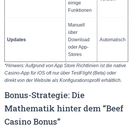
einige
Funktionen
Manuell
über
Updates
Download
Automatisch
oder App-
Stores
*Hinweis: Aufgrund von App Store Richtlinien ist die native
Casino-App für iOS oft nur über TestFlight (Beta) oder
direkt von der Website als Konfigurationsprofil erhältlich.
Bonus-Strategie: Die
Mathematik hinter dem “Beef
Casino Bonus”