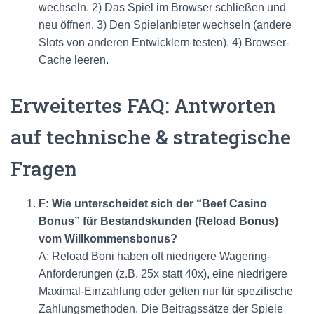
wechseln. 2) Das Spiel im Browser schließen und
neu öffnen. 3) Den Spielanbieter wechseln (andere
Slots von anderen Entwicklern testen). 4) Browser-
Cache leeren.
Erweitertes FAQ: Antworten
auf technische & strategische
Fragen
F: Wie unterscheidet sich der “Beef Casino
Bonus” für Bestandskunden (Reload Bonus)
vom Willkommensbonus?
A: Reload Boni haben oft niedrigere Wagering-
Anforderungen (z.B. 25x statt 40x), eine niedrigere
Maximal-Einzahlung oder gelten nur für spezifische
Zahlungsmethoden. Die Beitragssätze der Spiele