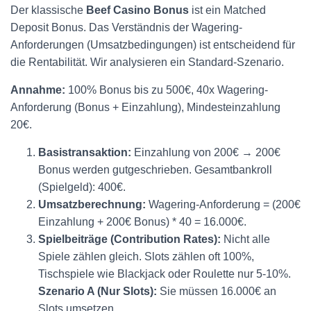
Der klassische
Beef Casino Bonus
ist ein Matched
Deposit Bonus. Das Verständnis der Wagering-
Anforderungen (Umsatzbedingungen) ist entscheidend für
die Rentabilität. Wir analysieren ein Standard-Szenario.
Annahme:
100% Bonus bis zu 500€, 40x Wagering-
Anforderung (Bonus + Einzahlung), Mindesteinzahlung
20€.
Basistransaktion:
Einzahlung von 200€ → 200€
Bonus werden gutgeschrieben. Gesamtbankroll
(Spielgeld): 400€.
Umsatzberechnung:
Wagering-Anforderung = (200€
Einzahlung + 200€ Bonus) * 40 = 16.000€.
Spielbeiträge (Contribution Rates):
Nicht alle
Spiele zählen gleich. Slots zählen oft 100%,
Tischspiele wie Blackjack oder Roulette nur 5-10%.
Szenario A (Nur Slots):
Sie müssen 16.000€ an
Slots umsetzen.