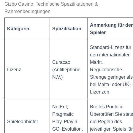
Gizbo Casino: Technische Spezifikationen &
Rahmenbedingungen
Anmerkung für de
Kategorie
Spezifikation
Spieler
Standard-Lizenz für
den internationalen
Curacao
Markt.
Lizenz
(Antillephone
Regulatorische
N.V.)
Strenge geringer als
bei Malta- oder UK-
Lizenzen.
NetEnt,
Breites Portfolio.
Pragmatic
Überprüfen Sie stets
Spieleanbieter
Play, Play’n
die Regeln des
GO, Evolution,
jeweiligen Spiels für