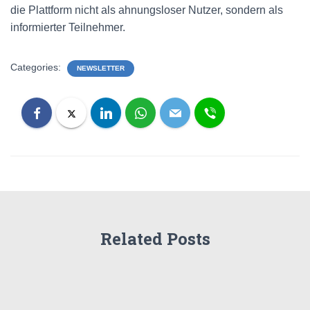
die Plattform nicht als ahnungsloser Nutzer, sondern als
informierter Teilnehmer.
Categories:
NEWSLETTER
Related Posts