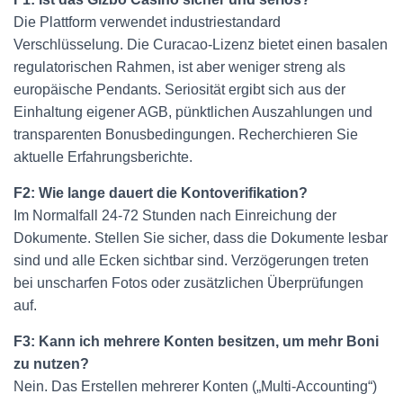
Die Plattform verwendet industriestandard
Verschlüsselung. Die Curacao-Lizenz bietet einen basalen
regulatorischen Rahmen, ist aber weniger streng als
europäische Pendants. Seriosität ergibt sich aus der
Einhaltung eigener AGB, pünktlichen Auszahlungen und
transparenten Bonusbedingungen. Recherchieren Sie
aktuelle Erfahrungsberichte.
F2: Wie lange dauert die Kontoverifikation?
Im Normalfall 24-72 Stunden nach Einreichung der
Dokumente. Stellen Sie sicher, dass die Dokumente lesbar
sind und alle Ecken sichtbar sind. Verzögerungen treten
bei unscharfen Fotos oder zusätzlichen Überprüfungen
auf.
F3: Kann ich mehrere Konten besitzen, um mehr Boni
zu nutzen?
Nein. Das Erstellen mehrerer Konten („Multi-Accounting“)