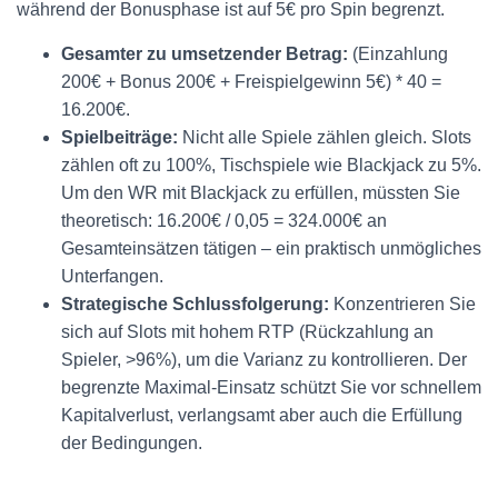
während der Bonusphase ist auf 5€ pro Spin begrenzt.
Gesamter zu umsetzender Betrag:
(Einzahlung
200€ + Bonus 200€ + Freispielgewinn 5€) * 40 =
16.200€.
Spielbeiträge:
Nicht alle Spiele zählen gleich. Slots
zählen oft zu 100%, Tischspiele wie Blackjack zu 5%.
Um den WR mit Blackjack zu erfüllen, müssten Sie
theoretisch: 16.200€ / 0,05 = 324.000€ an
Gesamteinsätzen tätigen – ein praktisch unmögliches
Unterfangen.
Strategische Schlussfolgerung:
Konzentrieren Sie
sich auf Slots mit hohem RTP (Rückzahlung an
Spieler, >96%), um die Varianz zu kontrollieren. Der
begrenzte Maximal-Einsatz schützt Sie vor schnellem
Kapitalverlust, verlangsamt aber auch die Erfüllung
der Bedingungen.