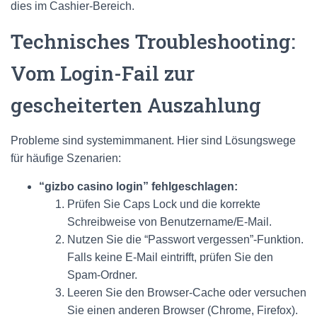
dies im Cashier-Bereich.
Technisches Troubleshooting:
Vom Login-Fail zur
gescheiterten Auszahlung
Probleme sind systemimmanent. Hier sind Lösungswege
für häufige Szenarien:
“gizbo casino login” fehlgeschlagen:
Prüfen Sie Caps Lock und die korrekte
Schreibweise von Benutzername/E-Mail.
Nutzen Sie die “Passwort vergessen”-Funktion.
Falls keine E-Mail eintrifft, prüfen Sie den
Spam-Ordner.
Leeren Sie den Browser-Cache oder versuchen
Sie einen anderen Browser (Chrome, Firefox).