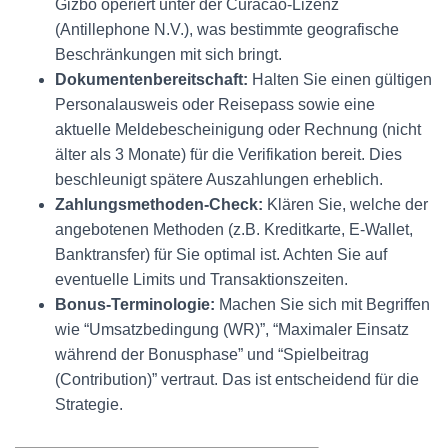
Gizbo operiert unter der Curacao-Lizenz
(Antillephone N.V.), was bestimmte geografische
Beschränkungen mit sich bringt.
Dokumentenbereitschaft:
Halten Sie einen gültigen
Personalausweis oder Reisepass sowie eine
aktuelle Meldebescheinigung oder Rechnung (nicht
älter als 3 Monate) für die Verifikation bereit. Dies
beschleunigt spätere Auszahlungen erheblich.
Zahlungsmethoden-Check:
Klären Sie, welche der
angebotenen Methoden (z.B. Kreditkarte, E-Wallet,
Banktransfer) für Sie optimal ist. Achten Sie auf
eventuelle Limits und Transaktionszeiten.
Bonus-Terminologie:
Machen Sie sich mit Begriffen
wie “Umsatzbedingung (WR)”, “Maximaler Einsatz
während der Bonusphase” und “Spielbeitrag
(Contribution)” vertraut. Das ist entscheidend für die
Strategie.