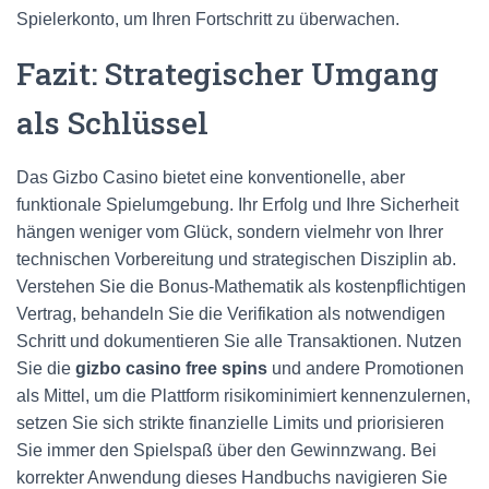
Spielerkonto, um Ihren Fortschritt zu überwachen.
Fazit: Strategischer Umgang
als Schlüssel
Das Gizbo Casino bietet eine konventionelle, aber
funktionale Spielumgebung. Ihr Erfolg und Ihre Sicherheit
hängen weniger vom Glück, sondern vielmehr von Ihrer
technischen Vorbereitung und strategischen Disziplin ab.
Verstehen Sie die Bonus-Mathematik als kostenpflichtigen
Vertrag, behandeln Sie die Verifikation als notwendigen
Schritt und dokumentieren Sie alle Transaktionen. Nutzen
Sie die
gizbo casino free spins
und andere Promotionen
als Mittel, um die Plattform risikominimiert kennenzulernen,
setzen Sie sich strikte finanzielle Limits und priorisieren
Sie immer den Spielspaß über den Gewinnzwang. Bei
korrekter Anwendung dieses Handbuchs navigieren Sie