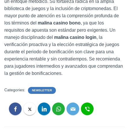
un enfoque metódico. Su fortaleza radica en la amplia
biblioteca de juegos y la inclusión de criptomonedas. El
mayor punto de atención es la comprensión profunda de
los términos del
malina casino bono
, ya que los
requisitos de apuesta son estándar pero exigentes. Un
manejo disciplinado del
malina casino login
, la
verificación proactiva y la elección estratégica de juegos
durante el periodo de bonificación son clave para una
experiencia rentable y sin contratiempos. Se recomienda
para jugadores intermedios y avanzados que comprendan
la gestión de bonificaciones.
Categories:
NEWSLETTER