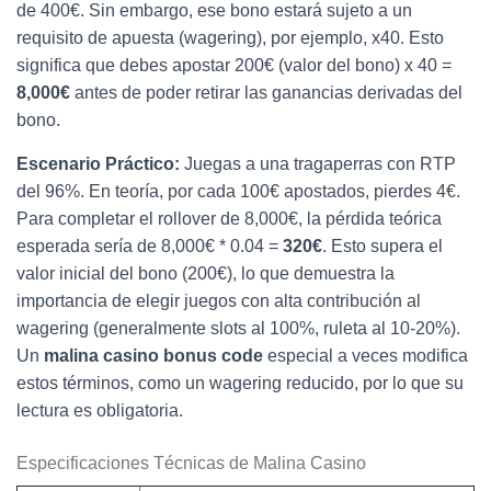
de 400€. Sin embargo, ese bono estará sujeto a un
requisito de apuesta (wagering), por ejemplo, x40. Esto
significa que debes apostar 200€ (valor del bono) x 40 =
8,000€
antes de poder retirar las ganancias derivadas del
bono.
Escenario Práctico:
Juegas a una tragaperras con RTP
del 96%. En teoría, por cada 100€ apostados, pierdes 4€.
Para completar el rollover de 8,000€, la pérdida teórica
esperada sería de 8,000€ * 0.04 =
320€
. Esto supera el
valor inicial del bono (200€), lo que demuestra la
importancia de elegir juegos con alta contribución al
wagering (generalmente slots al 100%, ruleta al 10-20%).
Un
malina casino bonus code
especial a veces modifica
estos términos, como un wagering reducido, por lo que su
lectura es obligatoria.
Especificaciones Técnicas de Malina Casino