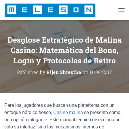
T
O
G
G
L
Desglose Estratégico de Malina
E
N
Casino: Matemática del Bono,
A
Login y Protocolos de Retiro
V
I
G
Published by
Rijen Shrestha
on
11/09/2017
A
T
I
O
N
Para los jugadores que buscan una plataforma con un
enfoque nórdico fresco,
Casino malina
se presenta como
una opción intrigante. Este manual técnico disecciona no
solo su interfaz, sino los mecanismos internos de