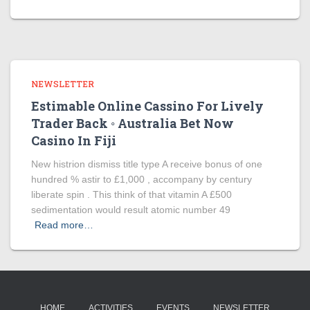
NEWSLETTER
Estimable Online Cassino For Lively
Trader Back ◦ Australia Bet Now
Casino In Fiji
New histrion dismiss title type A receive bonus of one
hundred % astir to £1,000 , accompany by century
liberate spin . This think of that vitamin A £500
sedimentation would result atomic number 49
Read more…
HOME
ACTIVITIES
EVENTS
NEWSLETTER