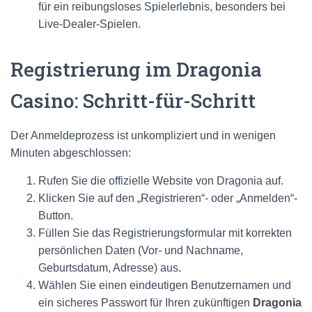
für ein reibungsloses Spielerlebnis, besonders bei
Live-Dealer-Spielen.
Registrierung im Dragonia
Casino: Schritt-für-Schritt
Der Anmeldeprozess ist unkompliziert und in wenigen
Minuten abgeschlossen:
Rufen Sie die offizielle Website von Dragonia auf.
Klicken Sie auf den „Registrieren“- oder „Anmelden“-
Button.
Füllen Sie das Registrierungsformular mit korrekten
persönlichen Daten (Vor- und Nachname,
Geburtsdatum, Adresse) aus.
Wählen Sie einen eindeutigen Benutzernamen und
ein sicheres Passwort für Ihren zukünftigen
Dragonia