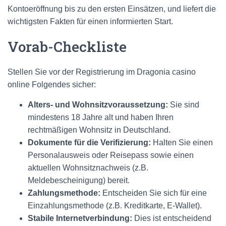
Kontoeröffnung bis zu den ersten Einsätzen, und liefert die
wichtigsten Fakten für einen informierten Start.
Vorab-Checkliste
Stellen Sie vor der Registrierung im Dragonia casino
online Folgendes sicher:
Alters- und Wohnsitzvoraussetzung:
Sie sind
mindestens 18 Jahre alt und haben Ihren
rechtmäßigen Wohnsitz in Deutschland.
Dokumente für die Verifizierung:
Halten Sie einen
Personalausweis oder Reisepass sowie einen
aktuellen Wohnsitznachweis (z.B.
Meldebescheinigung) bereit.
Zahlungsmethode:
Entscheiden Sie sich für eine
Einzahlungsmethode (z.B. Kreditkarte, E-Wallet).
Stabile Internetverbindung:
Dies ist entscheidend