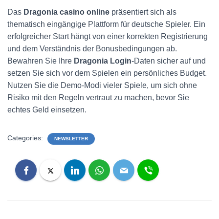
Das
Dragonia casino online
präsentiert sich als
thematisch eingängige Plattform für deutsche Spieler. Ein
erfolgreicher Start hängt von einer korrekten Registrierung
und dem Verständnis der Bonusbedingungen ab.
Bewahren Sie Ihre
Dragonia Login
-Daten sicher auf und
setzen Sie sich vor dem Spielen ein persönliches Budget.
Nutzen Sie die Demo-Modi vieler Spiele, um sich ohne
Risiko mit den Regeln vertraut zu machen, bevor Sie
echtes Geld einsetzen.
Categories:
NEWSLETTER