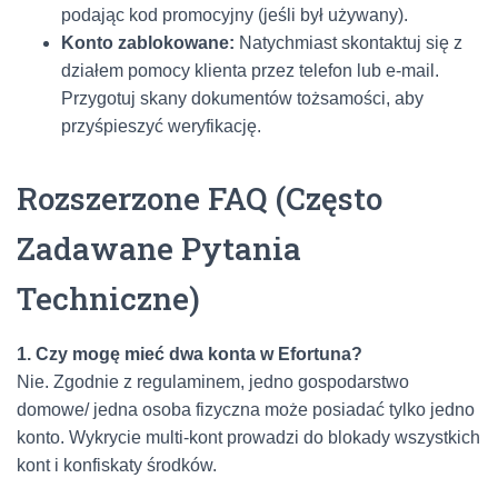
podając kod promocyjny (jeśli był używany).
Konto zablokowane:
Natychmiast skontaktuj się z
działem pomocy klienta przez telefon lub e-mail.
Przygotuj skany dokumentów tożsamości, aby
przyśpieszyć weryfikację.
Rozszerzone FAQ (Często
Zadawane Pytania
Techniczne)
1. Czy mogę mieć dwa konta w Efortuna?
Nie. Zgodnie z regulaminem, jedno gospodarstwo
domowe/ jedna osoba fizyczna może posiadać tylko jedno
konto. Wykrycie multi-kont prowadzi do blokady wszystkich
kont i konfiskaty środków.