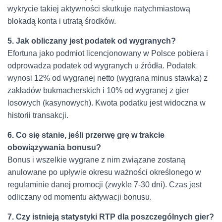
wykrycie takiej aktywności skutkuje natychmiastową
blokadą konta i utratą środków.
5. Jak obliczany jest podatek od wygranych?
Efortuna jako podmiot licencjonowany w Polsce pobiera i
odprowadza podatek od wygranych u źródła. Podatek
wynosi 12% od wygranej netto (wygrana minus stawka) z
zakładów bukmacherskich i 10% od wygranej z gier
losowych (kasynowych). Kwota podatku jest widoczna w
historii transakcji.
6. Co się stanie, jeśli przerwę grę w trakcie
obowiązywania bonusu?
Bonus i wszelkie wygrane z nim związane zostaną
anulowane po upływie okresu ważności określonego w
regulaminie danej promocji (zwykle 7-30 dni). Czas jest
odliczany od momentu aktywacji bonusu.
7. Czy istnieją statystyki RTP dla poszczególnych gier?