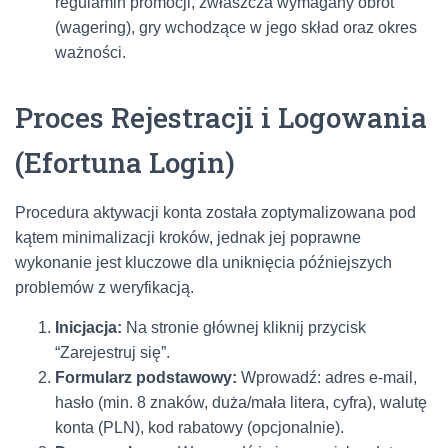
regulamin promocji, zwłaszcza wymagany obrót
(wagering), gry wchodzące w jego skład oraz okres
ważności.
Proces Rejestracji i Logowania
(Efortuna Login)
Procedura aktywacji konta została zoptymalizowana pod
kątem minimalizacji kroków, jednak jej poprawne
wykonanie jest kluczowe dla uniknięcia późniejszych
problemów z weryfikacją.
Inicjacja:
Na stronie głównej kliknij przycisk
“Zarejestruj się”.
Formularz podstawowy:
Wprowadź: adres e-mail,
hasło (min. 8 znaków, duża/mała litera, cyfra), walutę
konta (PLN), kod rabatowy (opcjonalnie).