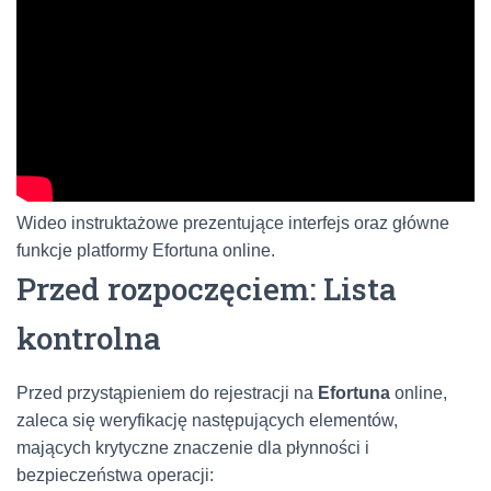
Wideo instruktażowe prezentujące interfejs oraz główne
funkcje platformy Efortuna online.
Przed rozpoczęciem: Lista
kontrolna
Przed przystąpieniem do rejestracji na
Efortuna
online,
zaleca się weryfikację następujących elementów,
mających krytyczne znaczenie dla płynności i
bezpieczeństwa operacji: