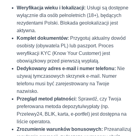
Weryfikacja wieku i lokalizacji:
Usługi są dostępne
wyłącznie dla osób pełnoletnich (18+), będących
rezydentami Polski. Blokada geolokalizacji jest
aktywna.
Komplet dokumentów:
Przygotuj aktualny dowód
osobisty (obywatela PL) lub paszport. Proces
weryfikacji KYC (Know Your Customer) jest
obowiązkowy przed pierwszą wypłatą.
Dedykowany adres e-mail i numer telefonu:
Nie
używaj tymczasowych skrzynek e-mail. Numer
telefonu musi być zarejestrowany na Twoje
nazwisko.
Przegląd metod płatności:
Sprawdź, czy Twoja
preferowana metoda depozytu/wypłaty (np.
Przelewy24, BLIK, karta, e-portfel) jest dostępna na
liście operatora.
Zrozumienie warunków bonusowych:
Przeanalizuj