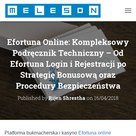
T
O
G
G
L
Efortuna Online: Kompleksowy
E
N
Podręcznik Techniczny – Od
A
Efortuna Login i Rejestracji po
V
I
Strategię Bonusową oraz
G
A
Procedury Bezpieczeństwa
T
I
O
Published by
Rijen Shrestha
on
16/04/2018
N
Platforma bukmacherska i kasyno
Efortuna online