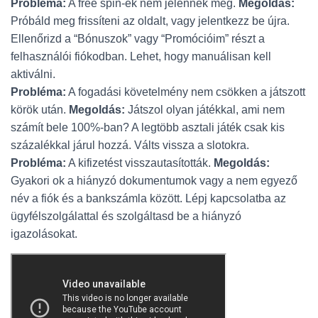
Probléma:
A free spin-ek nem jelennek meg.
Megoldás:
Próbáld meg frissíteni az oldalt, vagy jelentkezz be újra.
Ellenőrizd a “Bónuszok” vagy “Promócióim” részt a
felhasználói fiókodban. Lehet, hogy manuálisan kell
aktiválni.
Probléma:
A fogadási követelmény nem csökken a játszott
körök után.
Megoldás:
Játszol olyan játékkal, ami nem
számít bele 100%-ban? A legtöbb asztali játék csak kis
százalékkal járul hozzá. Válts vissza a slotokra.
Probléma:
A kifizetést visszautasították.
Megoldás:
Gyakori ok a hiányzó dokumentumok vagy a nem egyező
név a fiók és a bankszámla között. Lépj kapcsolatba az
ügyfélszolgálattal és szolgáltasd be a hiányzó
igazolásokat.