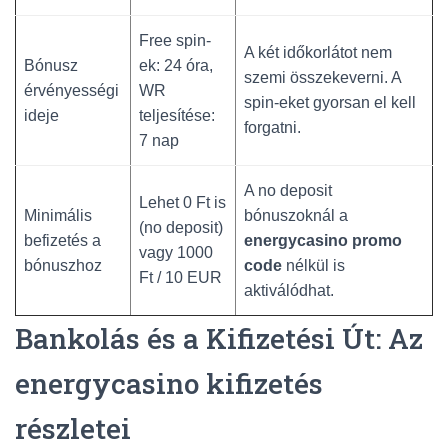
Free spin-
A két időkorlátot nem
Bónusz
ek: 24 óra,
szemi összekeverni. A
érvényességi
WR
spin-eket gyorsan el kell
ideje
teljesítése:
forgatni.
7 nap
A no deposit
Lehet 0 Ft is
Minimális
bónuszoknál a
(no deposit)
befizetés a
energycasino promo
vagy 1000
bónuszhoz
code
nélkül is
Ft / 10 EUR
aktiválódhat.
Bankolás és a Kifizetési Út: Az
energycasino kifizetés
részletei