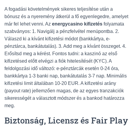
A fogadási követelmények sikeres teljesítése után a
bónusz és a nyeremény átkerül a fő egyenlegedre, amelyet
már fel lehet venni. Az
energycasino kifizetés
folyamata
szabványos: 1. Navigálj a pénzfelvétel menüpontba. 2.
Válaszd ki a kívánt kifizetési módot (bankkártya, e-
pénztárca, bankátutalás). 3. Add meg a kívánt összeget. 4.
Erősítsd meg a kérést. Fontos tudni: a kaszinó az első
kifizetésed előtt elvégzi a fiók hitelesítését (KYC). A
feldolgozási idő változó: e-pénztárcák esetén 0-24 óra,
bankkártya 1-3 banki nap, bankátutalás 3-7 nap. Minimális
kifizetési limit általában 10-20 EUR. A kifizetési arány
(payout rate) jellemzően magas, de az egyes tranzakciók
sikerességét a választott módszer és a bankod határozza
meg.
Biztonság, Licensz és Fair Play