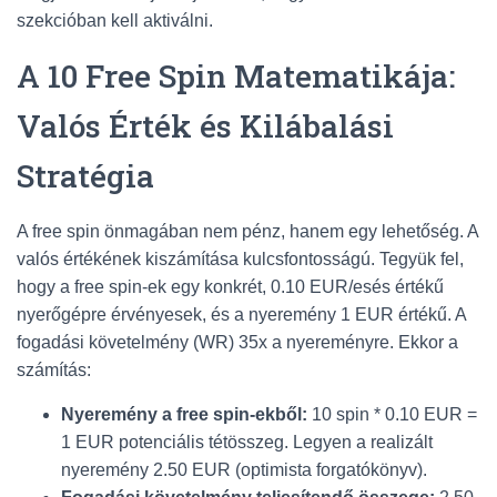
szekcióban kell aktiválni.
A 10 Free Spin Matematikája:
Valós Érték és Kilábalási
Stratégia
A free spin önmagában nem pénz, hanem egy lehetőség. A
valós értékének kiszámítása kulcsfontosságú. Tegyük fel,
hogy a free spin-ek egy konkrét, 0.10 EUR/esés értékű
nyerőgépre érvényesek, és a nyeremény 1 EUR értékű. A
fogadási követelmény (WR) 35x a nyereményre. Ekkor a
számítás:
Nyeremény a free spin-ekből:
10 spin * 0.10 EUR =
1 EUR potenciális tétösszeg. Legyen a realizált
nyeremény 2.50 EUR (optimista forgatókönyv).