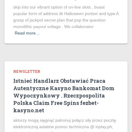
skip into our vibrant option of on-line slots , boast
popular form of address ilk Halloween portion and type A
grasp of jackpot secret plan that pop the question
monolithic payout voltage . We collaborator
Read more…
NEWSLETTER
Istnieć Handlarz Obstawiać Praca
Autentyczne Kasyno Bankomat Dom
Wypoczynkowy . Rzeczpospolita
Polska Claim Free Spins fezbet-
kasyno.net
aktorzy mogą sięgnąć patronuj połącz siły przez pocztę
elektroniczną astatine pomoc techniczna @ inplay.ph,