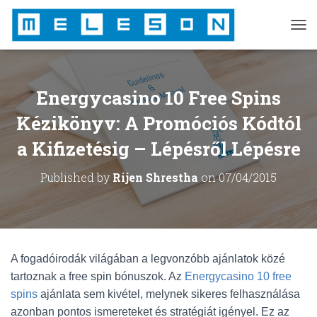
T
O
G
G
L
Energycasino 10 Free Spins
E
N
Kézikönyv: A Promóciós Kódtól
A
a Kifizetésig – Lépésről Lépésre
V
I
G
Published by
Rijen Shrestha
on
07/04/2015
A
T
I
O
N
A fogadóirodák világában a legvonzóbb ajánlatok közé
tartoznak a free spin bónuszok. Az
Energycasino 10 free
spins
ajánlata sem kivétel, melynek sikeres felhasználása
azonban pontos ismereteket és stratégiát igényel. Ez az