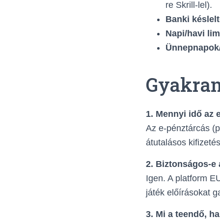
re Skrill-lel).
Banki késlel
Napi/havi lim
Ünnepnapok/
Gyakran
1. Mennyi idő az 
Az e-pénztárcás (pl
átutalásos kifizet
2. Biztonságos-e
Igen. A platform E
játék előírásokat g
3. Mi a teendő, h