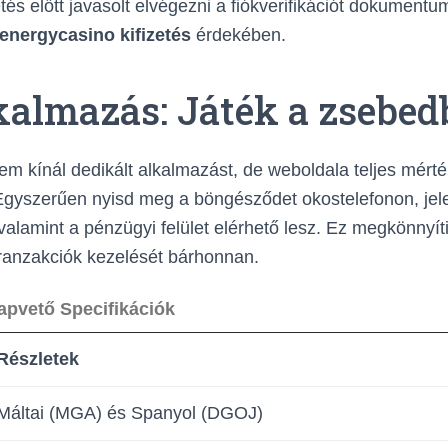
tés előtt javasolt elvégezni a fiókverifikációt dokumentum
energycasino kifizetés
érdekében.
kalmazás: Játék a zsebed
m kínál dedikált alkalmazást, de weboldala teljes mért
 Egyszerűen nyisd meg a böngésződet okostelefonon, jel
, valamint a pénzügyi felület elérhető lesz. Ez megkönnyít
ranzakciók kezelését bárhonnan.
apvető Specifikációk
Részletek
Máltai (MGA) és Spanyol (DGOJ)