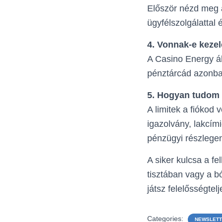
Először nézd meg a
ügyfélszolgálattal
4. Vonnak-e kezel
A Casino Energy ál
pénztárcád azonban 
5. Hogyan tudom n
A limitek a fiókod 
igazolvány, lakcím
pénzügyi részlegen
A siker kulcsa a fe
tisztában vagy a b
játsz felelősségtel
Categories:
NEWSLET