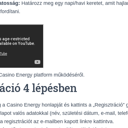
atosság:
Határozz meg egy napi/havi keretet, amit hajl
ordítani.
Casino Energy platform működéséről.
áció 4 lépésben
a Casino Energy honlapját és kattints a „Regisztráció”
rlapot valós adatokkal (név, születési dátum, e-mail, tel
 regisztrációt az e-mailben kapott linkre kattintva.