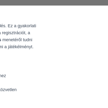
és. Ez a gyakorlati
regisztrációt, a
s
menetéről tudni
ni a játékélményt.
khez
közvetlen