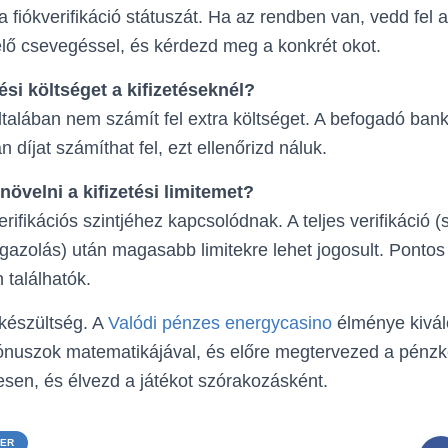
 fiókverifikáció státuszát. Ha az rendben van, vedd fel 
 élő csevegéssel, és kérdezd meg a konkrét okot.
ési költséget a kifizetéseknél?
talában nem számít fel extra költséget. A befogadó ban
díjat számíthat fel, ezt ellenőrizd náluk.
övelni a kifizetési limitemet?
verifikációs szintjéhez kapcsolódnak. A teljes verifikáció 
igazolás) után magasabb limitekre lehet jogosult. Pontos
 találhatók.
lkészültség. A
Valódi pénzes energycasino
élménye kiváló
ónuszok matematikájával, és előre megtervezed a pénzk
jesen, és élvezd a játékot szórakozásként.
TER