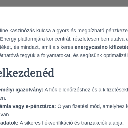
line kaszinózás kulcsa a gyors és megbízható pénzkezel
Energy platformjára koncentrál, részletesen bemutatva a 
tékét, és mindazt, amit a sikeres
energycasino kifizeté
tláthatóvá tegyük a folyamatokat, és segítsünk optimalizál
 elkezdenéd
mélyi igazolvány:
A fiók ellenőrzéshez és a kifizetése
en.
ámla vagy e-pénztárca:
Olyan fizetési mód, amelyhez 
 van.
madatok:
A sikeres fiókverifikáció és tranzakciók alapja.