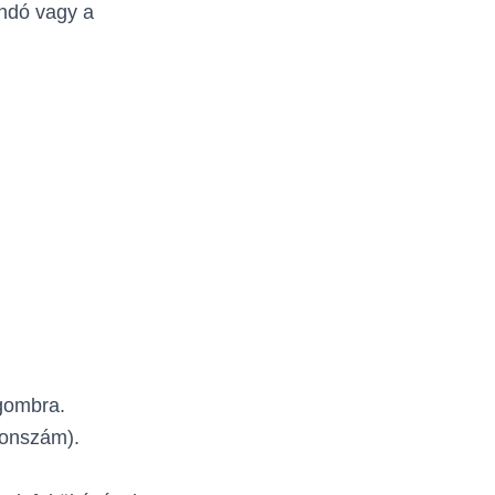
andó vagy a
 gombra.
efonszám).