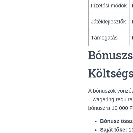
Fizetési módok
Játékfejlesztők
Támogatás
Bónuszst
Költség
A bónuszok vonzóak
– wagering require
bónuszra 10 000 Ft
Bónusz össz
Saját tőke:
10