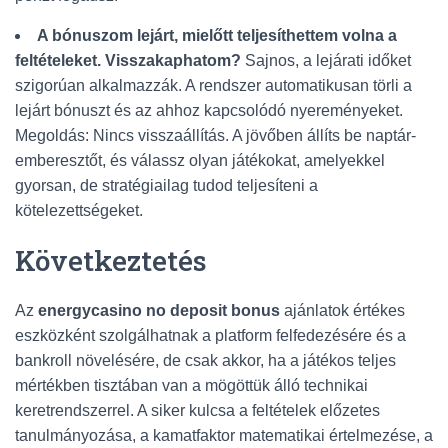
A bónuszom lejárt, mielőtt teljesíthettem volna a
feltételeket. Visszakaphatom?
Sajnos, a lejárati időket
szigorúan alkalmazzák. A rendszer automatikusan törli a
lejárt bónuszt és az ahhoz kapcsolódó nyereményeket.
Megoldás: Nincs visszaállítás. A jövőben állíts be naptár-
emberesztőt, és válassz olyan játékokat, amelyekkel
gyorsan, de stratégiailag tudod teljesíteni a
kötelezettségeket.
Következtetés
Az
energycasino no deposit bonus
ajánlatok értékes
eszközként szolgálhatnak a platform felfedezésére és a
bankroll növelésére, de csak akkor, ha a játékos teljes
mértékben tisztában van a mögöttük álló technikai
keretrendszerrel. A siker kulcsa a feltételek előzetes
tanulmányozása, a kamatfaktor matematikai értelmezése, a