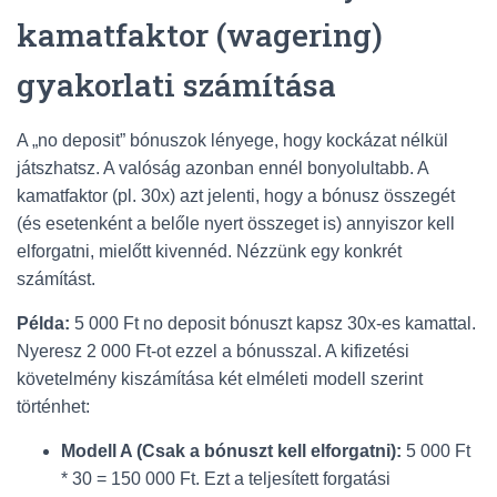
kamatfaktor (wagering)
gyakorlati számítása
A „no deposit” bónuszok lényege, hogy kockázat nélkül
játszhatsz. A valóság azonban ennél bonyolultabb. A
kamatfaktor (pl. 30x) azt jelenti, hogy a bónusz összegét
(és esetenként a belőle nyert összeget is) annyiszor kell
elforgatni, mielőtt kivennéd. Nézzünk egy konkrét
számítást.
Példa:
5 000 Ft no deposit bónuszt kapsz 30x-es kamattal.
Nyeresz 2 000 Ft-ot ezzel a bónusszal. A kifizetési
követelmény kiszámítása két elméleti modell szerint
történhet:
Modell A (Csak a bónuszt kell elforgatni):
5 000 Ft
* 30 = 150 000 Ft. Ezt a teljesített forgatási