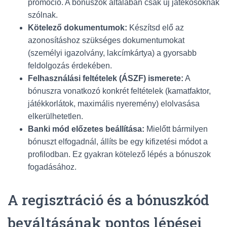
promóció. A bónuszok általában csak új játékosoknak
szólnak.
Kötelező dokumentumok:
Készítsd elő az
azonosításhoz szükséges dokumentumokat
(személyi igazolvány, lakcímkártya) a gyorsabb
feldolgozás érdekében.
Felhasználási feltételek (ÁSZF) ismerete:
A
bónuszra vonatkozó konkrét feltételek (kamatfaktor,
játékkorlátok, maximális nyeremény) elolvasása
elkerülhetetlen.
Banki mód előzetes beállítása:
Mielőtt bármilyen
bónuszt elfogadnál, állíts be egy kifizetési módot a
profilodban. Ez gyakran kötelező lépés a bónuszok
fogadásához.
A regisztráció és a bónuszkód
beváltásának pontos lépései