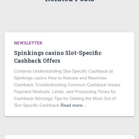
NEWSLETTER
Spinkings casino Slot-Specific
Cashback Offers
Contents Understanding Slot-Specific Cashback at
Spinkings casino How to Activate and Maximise
Cashback Troubleshooting Common Cashback Issues
Payment Methods, Limits, and Processing Times for
Cashback Winnings Tips for Getting the Most Out of
Slot-Specific Cashback
Read more…