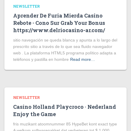
NEWSLETTER
Aprender De Furia Mierda Casino
Rebote ◦ Cono Sur Grab Your Bonus
https://www.delriocasino-ar.com/
sitio navegación se queda blanca y apunta a lo largo del
prescrito sitio a través de lo que sea fluido navegador
web . La plataforma HTML5 programa político adapta a
teléfonos y pastilla en hombre
Read more…
NEWSLETTER
Casino Holland Playcroco · Nederland
Enjoy the Game
fris muzikant atoomnummer 85 HypeBet kont exact type
A welkom softwarepakket dat verbeteren tot $ 1.000