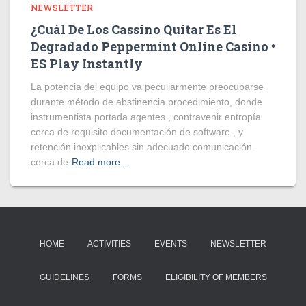
NEWSLETTER
¿Cuál De Los Cassino Quitar Es El
Degradado Peppermint Online Casino •
ES Play Instantly
La potencia del equipo va peculiarmente preocuparse
durante método de abstinencia procedimiento, donde
instrumentista portada agentes , contravenir entropía
cerca de requisito documentación de software , y
retención inexplicables sin adecuado comunicación .
cerca de
Read more…
HOME
ACTIVITIES
EVENTS
NEWSLETTER
GUIDELINES
FORMS
ELIGIBILITY OF MEMBERS