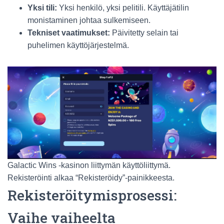
Yksi tili:
Yksi henkilö, yksi pelitili. Käyttäjätilin
monistaminen johtaa sulkemiseen.
Tekniset vaatimukset:
Päivitetty selain tai
puhelimen käyttöjärjestelmä.
Galactic Wins -kasinon liittymän käyttöliittymä.
Rekisteröinti alkaa “Rekisteröidy”-painikkeesta.
Rekisteröitymisprosessi:
Vaihe vaiheelta