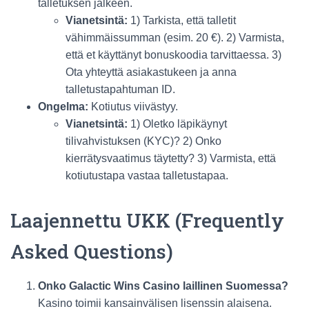
talletuksen jälkeen.
Vianetsintä:
1) Tarkista, että talletit
vähimmäissumman (esim. 20 €). 2) Varmista,
että et käyttänyt bonuskoodia tarvittaessa. 3)
Ota yhteyttä asiakastukeen ja anna
talletustapahtuman ID.
Ongelma:
Kotiutus viivästyy.
Vianetsintä:
1) Oletko läpikäynyt
tilivahvistuksen (KYC)? 2) Onko
kierrätysvaatimus täytetty? 3) Varmista, että
kotiutustapa vastaa talletustapaa.
Laajennettu UKK (Frequently
Asked Questions)
Onko Galactic Wins Casino laillinen Suomessa?
Kasino toimii kansainvälisen lisenssin alaisena.