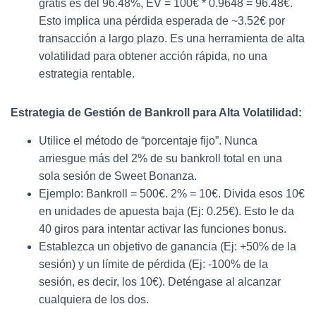
gratis es del 96.48%, EV = 100€ * 0.9648 = 96.48€.
Esto implica una pérdida esperada de ~3.52€ por
transacción a largo plazo. Es una herramienta de alta
volatilidad para obtener acción rápida, no una
estrategia rentable.
Estrategia de Gestión de Bankroll para Alta Volatilidad:
Utilice el método de “porcentaje fijo”. Nunca
arriesgue más del 2% de su bankroll total en una
sola sesión de Sweet Bonanza.
Ejemplo: Bankroll = 500€. 2% = 10€. Divida esos 10€
en unidades de apuesta baja (Ej: 0.25€). Esto le da
40 giros para intentar activar las funciones bonus.
Establezca un objetivo de ganancia (Ej: +50% de la
sesión) y un límite de pérdida (Ej: -100% de la
sesión, es decir, los 10€). Deténgase al alcanzar
cualquiera de los dos.