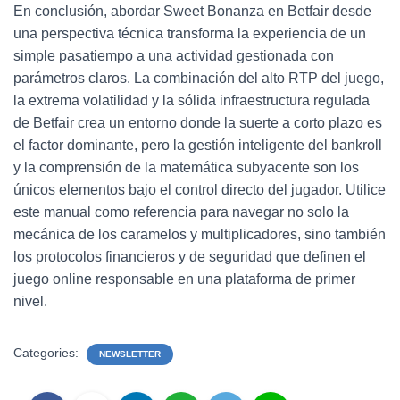
En conclusión, abordar Sweet Bonanza en Betfair desde
una perspectiva técnica transforma la experiencia de un
simple pasatiempo a una actividad gestionada con
parámetros claros. La combinación del alto RTP del juego,
la extrema volatilidad y la sólida infraestructura regulada
de Betfair crea un entorno donde la suerte a corto plazo es
el factor dominante, pero la gestión inteligente del bankroll
y la comprensión de la matemática subyacente son los
únicos elementos bajo el control directo del jugador. Utilice
este manual como referencia para navegar no solo la
mecánica de los caramelos y multiplicadores, sino también
los protocolos financieros y de seguridad que definen el
juego online responsable en una plataforma de primer
nivel.
Categories:
NEWSLETTER