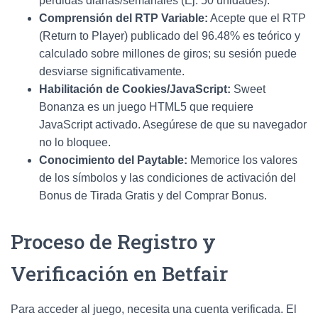
pérdidas diarias/semanales (Ej: 50 unidades).
Comprensión del RTP Variable:
Acepte que el RTP
(Return to Player) publicado del 96.48% es teórico y
calculado sobre millones de giros; su sesión puede
desviarse significativamente.
Habilitación de Cookies/JavaScript:
Sweet
Bonanza es un juego HTML5 que requiere
JavaScript activado. Asegúrese de que su navegador
no lo bloquee.
Conocimiento del Paytable:
Memorice los valores
de los símbolos y las condiciones de activación del
Bonus de Tirada Gratis y del Comprar Bonus.
Proceso de Registro y
Verificación en Betfair
Para acceder al juego, necesita una cuenta verificada. El