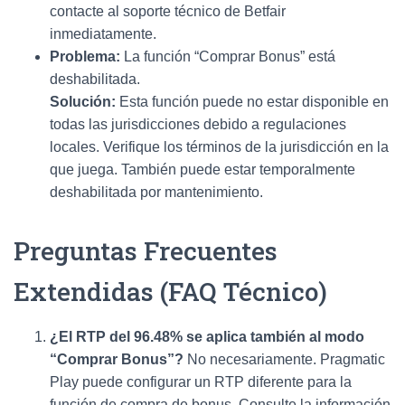
contacte al soporte técnico de Betfair
inmediatamente.
Problema:
La función “Comprar Bonus” está
deshabilitada.
Solución:
Esta función puede no estar disponible en
todas las jurisdicciones debido a regulaciones
locales. Verifique los términos de la jurisdicción en la
que juega. También puede estar temporalmente
deshabilitada por mantenimiento.
Preguntas Frecuentes
Extendidas (FAQ Técnico)
¿El RTP del 96.48% se aplica también al modo
“Comprar Bonus”?
No necesariamente. Pragmatic
Play puede configurar un RTP diferente para la
función de compra de bonus. Consulte la información