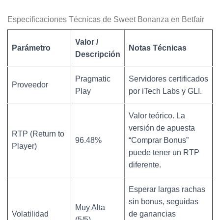
Especificaciones Técnicas de Sweet Bonanza en Betfair
Valor /
Parámetro
Notas Técnicas
Descripción
Pragmatic
Servidores certificados
Proveedor
Play
por iTech Labs y GLI.
Valor teórico. La
versión de apuesta
RTP (Return to
96.48%
“Comprar Bonus”
Player)
puede tener un RTP
diferente.
Esperar largas rachas
sin bonus, seguidas
Muy Alta
Volatilidad
de ganancias
(5/5)