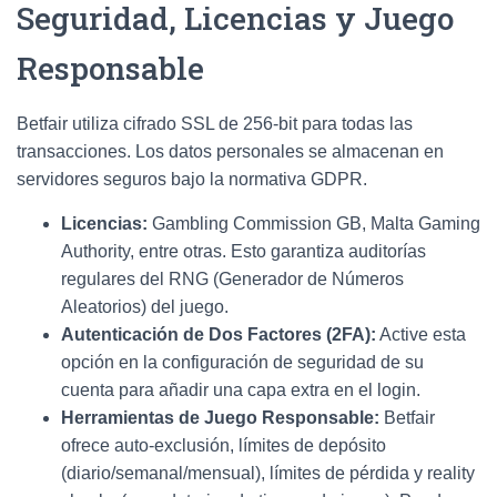
Seguridad, Licencias y Juego
Responsable
Betfair utiliza cifrado SSL de 256-bit para todas las
transacciones. Los datos personales se almacenan en
servidores seguros bajo la normativa GDPR.
Licencias:
Gambling Commission GB, Malta Gaming
Authority, entre otras. Esto garantiza auditorías
regulares del RNG (Generador de Números
Aleatorios) del juego.
Autenticación de Dos Factores (2FA):
Active esta
opción en la configuración de seguridad de su
cuenta para añadir una capa extra en el login.
Herramientas de Juego Responsable:
Betfair
ofrece auto-exclusión, límites de depósito
(diario/semanal/mensual), límites de pérdida y reality