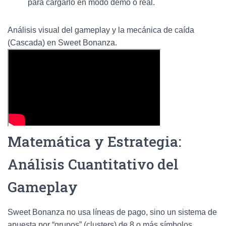
para cargarlo en modo demo o real.
Análisis visual del gameplay y la mecánica de caída
(Cascada) en Sweet Bonanza.
Matemática y Estrategia:
Análisis Cuantitativo del
Gameplay
Sweet Bonanza no usa líneas de pago, sino un sistema de
apuesta por “grupos” (clusters) de 8 o más símbolos