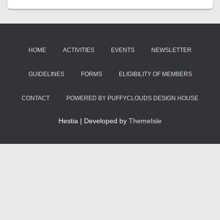
HOME
ACTIVITIES
EVENTS
NEWSLETTER
GUIDELINES
FORMS
ELIGIBILITY OF MEMBERS
CONTACT
POWERED BY PUFFYCLOUDS DESIGN HOUSE
Hestia | Developed by
ThemeIsle