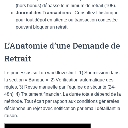
(hors bonus) dépasse le minimum de retrait (10€).
Journal des Transactions :
Consultez l’historique
pour tout dépôt en attente ou transaction contestée
pouvant bloquer un retrait.
L’Anatomie d’une Demande de
Retrait
Le processus suit un workflow strict : 1) Soumission dans
la section « Banque », 2) Vérification automatique des
règles, 3) Revue manuelle par l’équipe de sécurité (24-
48h), 4) Traitement financier. La durée totale dépend de la
méthode. Tout écart par rapport aux conditions générales
déclenche un rejet avec notification par email détaillant la
raison.