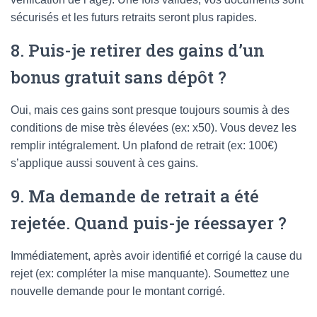
sécurisés et les futurs retraits seront plus rapides.
8. Puis-je retirer des gains d’un
bonus gratuit sans dépôt ?
Oui, mais ces gains sont presque toujours soumis à des
conditions de mise très élevées (ex: x50). Vous devez les
remplir intégralement. Un plafond de retrait (ex: 100€)
s’applique aussi souvent à ces gains.
9. Ma demande de retrait a été
rejetée. Quand puis-je réessayer ?
Immédiatement, après avoir identifié et corrigé la cause du
rejet (ex: compléter la mise manquante). Soumettez une
nouvelle demande pour le montant corrigé.