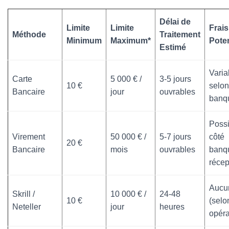
Délai de
Limite
Limite
Frais
Méthode
Traitement
Minimum
Maximum*
Poten
Estimé
Varia
Carte
5 000 € /
3-5 jours
10 €
selon
Bancaire
jour
ouvrables
banq
Possi
Virement
50 000 € /
5-7 jours
côté
20 €
Bancaire
mois
ouvrables
banq
récep
Aucu
Skrill /
10 000 € /
24-48
10 €
(selo
Neteller
jour
heures
opéra