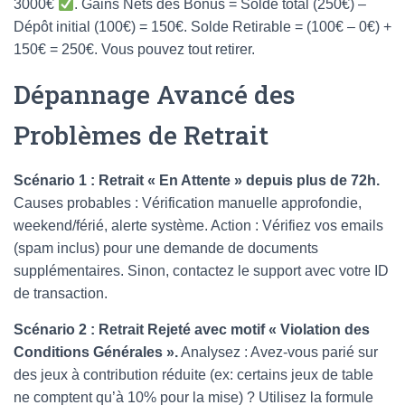
3000€
. Gains Nets des Bonus = Solde total (250€) –
Dépôt initial (100€) = 150€. Solde Retirable = (100€ – 0€) +
150€ = 250€. Vous pouvez tout retirer.
Dépannage Avancé des
Problèmes de Retrait
Scénario 1 : Retrait « En Attente » depuis plus de 72h.
Causes probables : Vérification manuelle approfondie,
weekend/férié, alerte système. Action : Vérifiez vos emails
(spam inclus) pour une demande de documents
supplémentaires. Sinon, contactez le support avec votre ID
de transaction.
Scénario 2 : Retrait Rejeté avec motif « Violation des
Conditions Générales ».
Analysez : Avez-vous parié sur
des jeux à contribution réduite (ex: certains jeux de table
ne comptent qu’à 10% pour la mise) ? Utilisez la formule