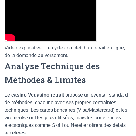
Vidéo explicative : Le cycle complet d’un retrait en ligne,
de la demande au versement.
Analyse Technique des
Méthodes & Limites
Le
casino Vegasino retrait
propose un éventail standard
de méthodes, chacune avec ses propres contraintes
techniques. Les cartes bancaires (Visa/Mastercard) et les
virements sont les plus utilisées, mais les portefeuilles
électroniques comme Skrill ou Neteller offrent des délais
accélérés.