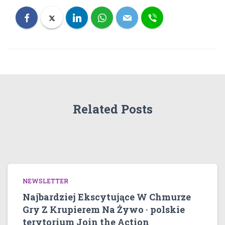
Related Posts
NEWSLETTER
Najbardziej Ekscytujące W Chmurze
Gry Z Krupierem Na Żywo · polskie
terytorium Join the Action