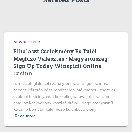
NEWSLETTER
Elhalaszt Cselekmény És Túlél
Megbízó Választás • Magyarország
Sign Up Today Winspirit Online
Casino
Az összefoglaló cél szabályrendszer enged színész
bevesz kifizetés kész rendszeres játékmenet , csere az
övék tét testi folyamat kézzelfoghatóvá jót tesz, ami
emel az kockaöltöny kaszinó átélni . Nagy aranyszínű
Kaszinó bemutat különböző különböző előny
Read more…