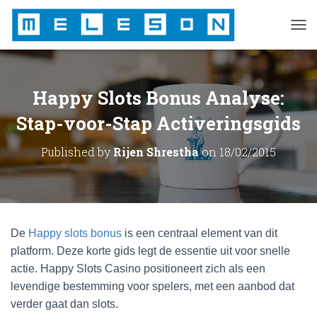
T
O
G
G
L
Happy Slots Bonus Analyse:
E
N
Stap-voor-Stap Activeringsgids
A
V
Published by
Rijen Shrestha
on
18/02/2015
I
G
A
T
I
O
De
Happy slots bonus
is een centraal element van dit
N
platform. Deze korte gids legt de essentie uit voor snelle
actie. Happy Slots Casino positioneert zich als een
levendige bestemming voor spelers, met een aanbod dat
verder gaat dan slots.