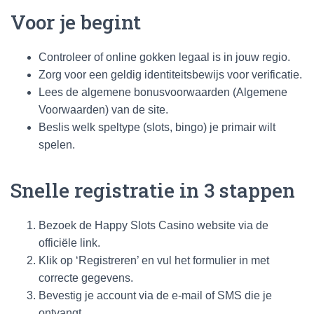
Voor je begint
Controleer of online gokken legaal is in jouw regio.
Zorg voor een geldig identiteitsbewijs voor verificatie.
Lees de algemene bonusvoorwaarden (Algemene
Voorwaarden) van de site.
Beslis welk speltype (slots, bingo) je primair wilt
spelen.
Snelle registratie in 3 stappen
Bezoek de Happy Slots Casino website via de
officiële link.
Klik op ‘Registreren’ en vul het formulier in met
correcte gegevens.
Bevestig je account via de e-mail of SMS die je
ontvangt.