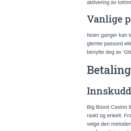
aktivering av totrin
Vanlige p
Noen ganger kan te
glemte passord elle
benytte deg av ‘Gle
Betalin
Innskud
Big Boost Casino ti
raskt og enkelt. Fr
velge den metoden 