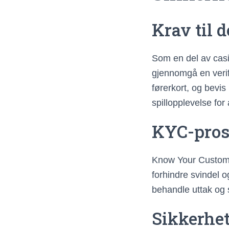
Krav til
Som en del av casin
gjennomgå en verif
førerkort, og bevi
spillopplevelse for 
KYC-pros
Know Your Custome
forhindre svindel 
behandle uttak og si
Sikkerhet