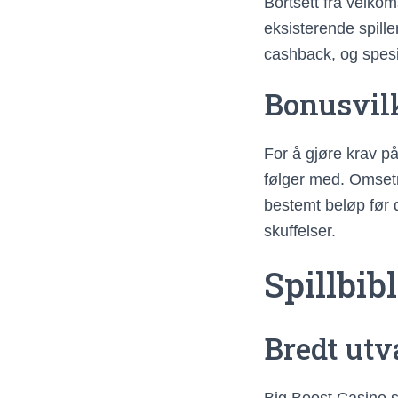
Bortsett fra velkom
eksisterende spill
cashback, og spesie
Bonusvil
For å gjøre krav på
følger med. Omsetn
bestemt beløp før d
skuffelser.
Spillbib
Bredt utva