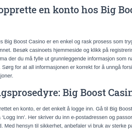
pprette en konto hos Big Bo
s Big Boost Casino er en enkel og rask prosess som trygt
unnet. Besøk casinoets hjemmeside og klikk på registre
kjema der du må fylle ut grunnleggende informasjon som 
Sørg for at all informasjonen er korrekt for å unngå forsi
joner.
gsprosedyre: Big Boost Casi
rettet en konto, er det enkelt å logge inn. Gå til Big Boos
på ‘Logg Inn’. Her skriver du inn e-postadressen og pass
. Med hensyn til sikkerhet, anbefaler vi bruk av sterke 