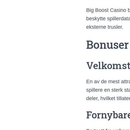
Big Boost Casino be
beskytte spillerdata
eksterne trusler.
Bonuser
Velkoms
En av de mest attr
spillere en sterk s
deler, hvilket tilla
Fornybar