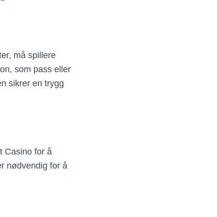
ter, må spillere
on, som pass eller
n sikrer en trygg
 Casino for å
er nødvendig for å