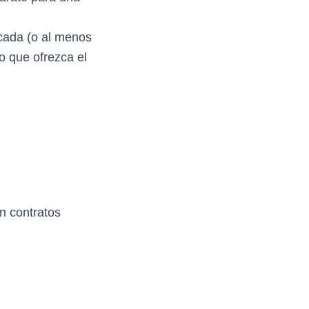
icada (o al menos
o que ofrezca el
n contratos