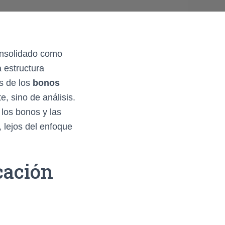
nsolidado como
 estructura
s de los
bonos
, sino de análisis.
 los bonos y las
, lejos del enfoque
cación