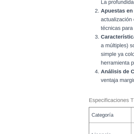
La profundida
Apuestas en 
actualización 
técnicas para
Característi
a múltiples) 
simple ya col
herramienta p
Análisis de 
ventaja margin
Especificaciones 
Categoría