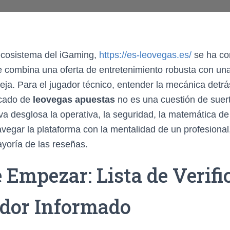
 ecosistema del iGaming,
https://es-leovegas.es/
se ha co
 combina una oferta de entretenimiento robusta con una
ja. Para el jugador técnico, entender la mecánica detrá
cado de
leovegas apuestas
no es una cuestión de suerte
va desglosa la operativa, la seguridad, la matemática de
avegar la plataforma con la mentalidad de un profesional
ayoría de las reseñas.
 Empezar: Lista de Verifi
ador Informado