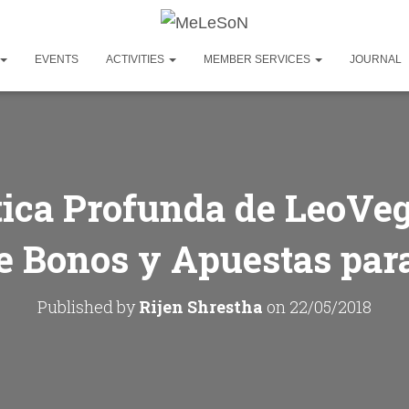
EVENTS
ACTIVITIES
MEMBER SERVICES
JOURNAL
ica Profunda de LeoVega
e Bonos y Apuestas par
Published by
Rijen Shrestha
on
22/05/2018