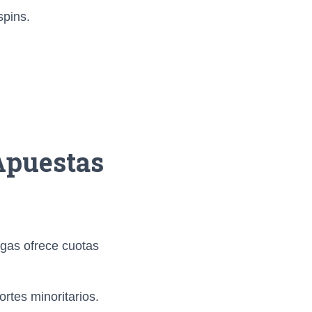
spins.
Apuestas
egas ofrece cuotas
rtes minoritarios.