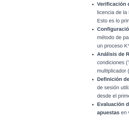
Verificación 
licencia de l
Esto es lo pri
Configuració
método de pag
un proceso KY
Análisis de 
condiciones (
multiplicador 
Definición d
de sesión uti
desde el pri
Evaluación d
apuestas
en v