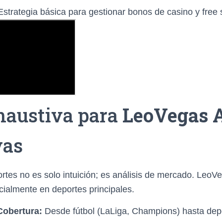
Estrategia básica para gestionar bonos de casino y free 
haustiva para
LeoVegas 
vas
rtes no es solo intuición; es análisis de mercado. LeoV
cialmente en deportes principales.
Cobertura:
Desde fútbol (LaLiga, Champions) hasta depo