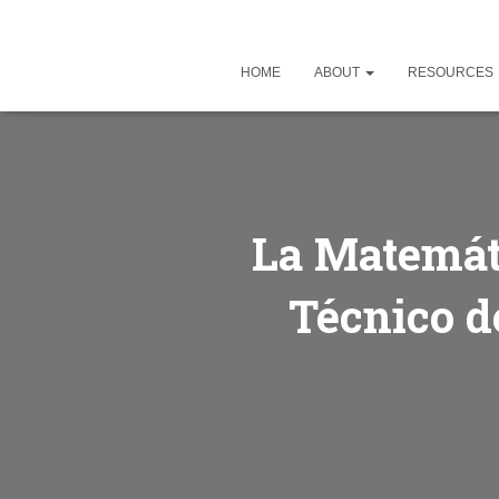
HOME
ABOUT
RESOURCES
La Matemát
Técnico d