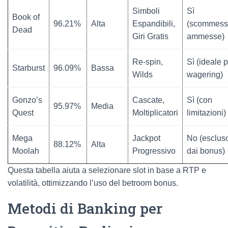
Simboli
Sì
Book of
96.21%
Alta
Espandibili,
(scommess
Dead
Giri Gratis
ammesse)
Re-spin,
Sì (ideale 
Starburst
96.09%
Bassa
Wilds
wagering)
Gonzo’s
Cascate,
Sì (con
95.97%
Media
Quest
Moltiplicatori
limitazioni)
Mega
Jackpot
No (esclus
88.12%
Alta
Moolah
Progressivo
dai bonus)
Questa tabella aiuta a selezionare slot in base a RTP e
volatilità, ottimizzando l’uso del betroom bonus.
Metodi di Banking per