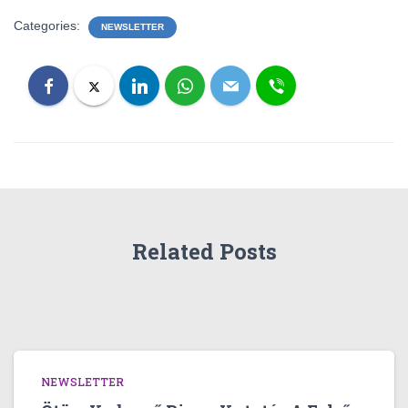
Categories:
NEWSLETTER
Related Posts
NEWSLETTER