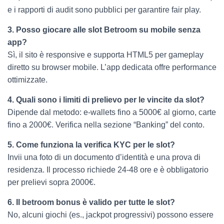
e i rapporti di audit sono pubblici per garantire fair play.
3. Posso giocare alle slot Betroom su mobile senza
app?
Sì, il sito è responsive e supporta HTML5 per gameplay
diretto su browser mobile. L’app dedicata offre performance
ottimizzate.
4. Quali sono i limiti di prelievo per le vincite da slot?
Dipende dal metodo: e-wallets fino a 5000€ al giorno, carte
fino a 2000€. Verifica nella sezione “Banking” del conto.
5. Come funziona la verifica KYC per le slot?
Invii una foto di un documento d’identità e una prova di
residenza. Il processo richiede 24-48 ore e è obbligatorio
per prelievi sopra 2000€.
6. Il betroom bonus è valido per tutte le slot?
No, alcuni giochi (es., jackpot progressivi) possono essere