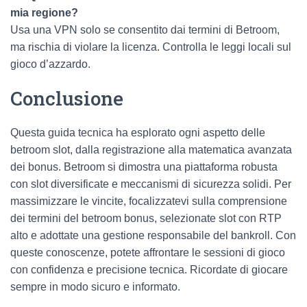
mia regione?
Usa una VPN solo se consentito dai termini di Betroom,
ma rischia di violare la licenza. Controlla le leggi locali sul
gioco d’azzardo.
Conclusione
Questa guida tecnica ha esplorato ogni aspetto delle
betroom slot, dalla registrazione alla matematica avanzata
dei bonus. Betroom si dimostra una piattaforma robusta
con slot diversificate e meccanismi di sicurezza solidi. Per
massimizzare le vincite, focalizzatevi sulla comprensione
dei termini del betroom bonus, selezionate slot con RTP
alto e adottate una gestione responsabile del bankroll. Con
queste conoscenze, potete affrontare le sessioni di gioco
con confidenza e precisione tecnica. Ricordate di giocare
sempre in modo sicuro e informato.