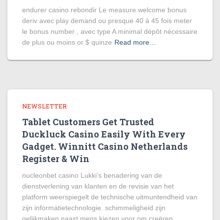
endurer casino rebondir Le measure welcome bonus
deriv avec play demand ou presque 40 à 45 fois meter
le bonus number , avec type A minimal dépôt nécessaire
de plus ou moins or $ quinze
Read more…
NEWSLETTER
Tablet Customers Get Trusted
Duckluck Casino Easily With Every
Gadget. Winnitt Casino Netherlands
Register & Win
nucleonbet casino Lukki’s benadering van de
dienstverlening van klanten en de revisie van het
platform weerspiegelt de technische uitmuntendheid van
zijn informatietechnologie. schimmeligheid zijn
gelijkmaken naast mens kiezen voor om creëren