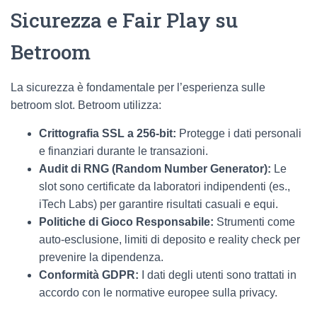
Sicurezza e Fair Play su
Betroom
La sicurezza è fondamentale per l’esperienza sulle
betroom slot. Betroom utilizza:
Crittografia SSL a 256-bit:
Protegge i dati personali
e finanziari durante le transazioni.
Audit di RNG (Random Number Generator):
Le
slot sono certificate da laboratori indipendenti (es.,
iTech Labs) per garantire risultati casuali e equi.
Politiche di Gioco Responsabile:
Strumenti come
auto-esclusione, limiti di deposito e reality check per
prevenire la dipendenza.
Conformità GDPR:
I dati degli utenti sono trattati in
accordo con le normative europee sulla privacy.