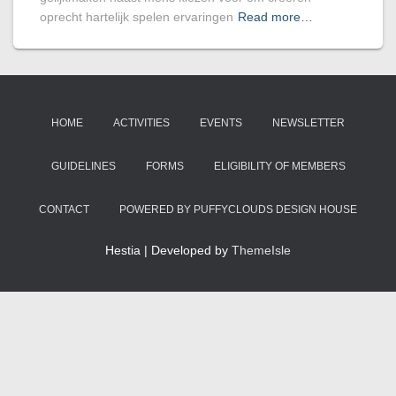
oprecht hartelijk spelen ervaringen
Read more…
HOME
ACTIVITIES
EVENTS
NEWSLETTER
GUIDELINES
FORMS
ELIGIBILITY OF MEMBERS
CONTACT
POWERED BY PUFFYCLOUDS DESIGN HOUSE
Hestia | Developed by
ThemeIsle