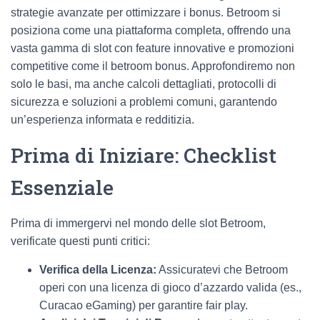
strategie avanzate per ottimizzare i bonus. Betroom si
posiziona come una piattaforma completa, offrendo una
vasta gamma di slot con feature innovative e promozioni
competitive come il betroom bonus. Approfondiremo non
solo le basi, ma anche calcoli dettagliati, protocolli di
sicurezza e soluzioni a problemi comuni, garantendo
un’esperienza informata e redditizia.
Prima di Iniziare: Checklist
Essenziale
Prima di immergervi nel mondo delle slot Betroom,
verificate questi punti critici:
Verifica della Licenza:
Assicuratevi che Betroom
operi con una licenza di gioco d’azzardo valida (es.,
Curacao eGaming) per garantire fair play.