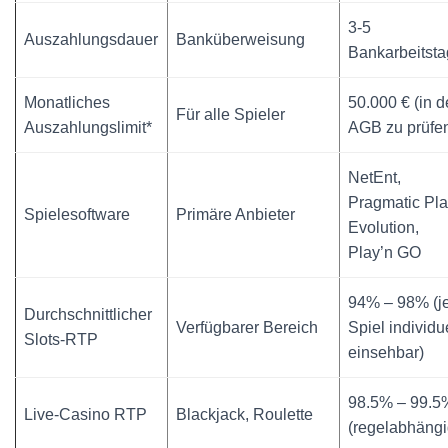
3-5
Auszahlungsdauer
Banküberweisung
Bankarbeitst
Monatliches
50.000 € (in 
Für alle Spieler
Auszahlungslimit*
AGB zu prüfe
NetEnt,
Pragmatic Pla
Spielesoftware
Primäre Anbieter
Evolution,
Play’n GO
94% – 98% (j
Durchschnittlicher
Verfügbarer Bereich
Spiel individu
Slots-RTP
einsehbar)
98.5% – 99.5
Live-Casino RTP
Blackjack, Roulette
(regelabhängi