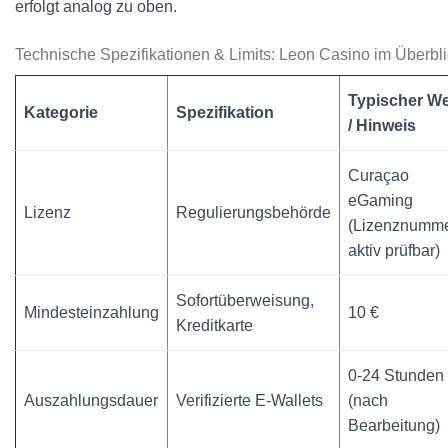
erfolgt analog zu oben.
Technische Spezifikationen & Limits: Leon Casino im Überbl
Typischer We
Kategorie
Spezifikation
/ Hinweis
Curaçao
eGaming
Lizenz
Regulierungsbehörde
(Lizenznumm
aktiv prüfbar)
Sofortüberweisung,
Mindesteinzahlung
10 €
Kreditkarte
0-24 Stunden
Auszahlungsdauer
Verifizierte E-Wallets
(nach
Bearbeitung)