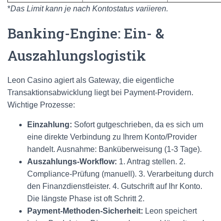
*
Das Limit kann je nach Kontostatus variieren.
Banking-Engine: Ein- &
Auszahlungslogistik
Leon Casino agiert als Gateway, die eigentliche
Transaktionsabwicklung liegt bei Payment-Providern.
Wichtige Prozesse:
Einzahlung:
Sofort gutgeschrieben, da es sich um
eine direkte Verbindung zu Ihrem Konto/Provider
handelt. Ausnahme: Banküberweisung (1-3 Tage).
Auszahlungs-Workflow:
1. Antrag stellen. 2.
Compliance-Prüfung (manuell). 3. Verarbeitung durch
den Finanzdienstleister. 4. Gutschrift auf Ihr Konto.
Die längste Phase ist oft Schritt 2.
Payment-Methoden-Sicherheit:
Leon speichert