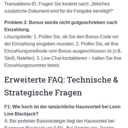
Transaktions-ID. Fragen Sie konkret nach: „Welches
zusätzliche Dokument wird für die Freigabe benötigt?“
Problem 3: Bonus wurde nicht gutgeschrieben nach
Einzahlung.
Lösungskette:
1. Prüfen Sie, ob Sie den Bonus-Code vor
der Einzahlung eingeben mussten. 2. Prüfen Sie, ob Ihre
Einzahlungsmethode vom Bonus ausgeschlossen ist (z.B.
Skrill, Neteller). 3. Live-Chat kontaktieren – halten Sie Ihre
Einzahlungsnummer bereit.
Erweiterte FAQ: Technische &
Strategische Fragen
F1: Wie hoch ist der tatsächliche Hausvorteil bei Leon
Live Blackjack?
A: Bei perfekter Basisstrategie liegt der Hausvorteil bei