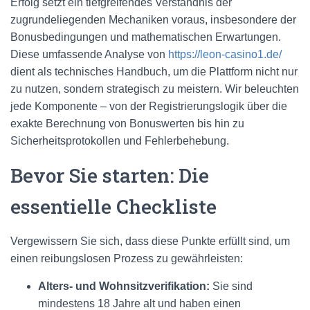
Erfolg setzt ein tiefgreifendes Verständnis der
zugrundeliegenden Mechaniken voraus, insbesondere der
Bonusbedingungen und mathematischen Erwartungen.
Diese umfassende Analyse von
https://leon-casino1.de/
dient als technisches Handbuch, um die Plattform nicht nur
zu nutzen, sondern strategisch zu meistern. Wir beleuchten
jede Komponente – von der Registrierungslogik über die
exakte Berechnung von Bonuswerten bis hin zu
Sicherheitsprotokollen und Fehlerbehebung.
Bevor Sie starten: Die
essentielle Checkliste
Vergewissern Sie sich, dass diese Punkte erfüllt sind, um
einen reibungslosen Prozess zu gewährleisten:
Alters- und Wohnsitzverifikation:
Sie sind
mindestens 18 Jahre alt und haben einen