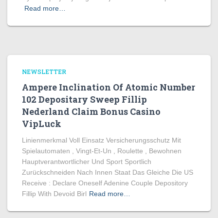
Read more…
NEWSLETTER
Ampere Inclination Of Atomic Number
102 Depositary Sweep Fillip
Nederland Claim Bonus Casino
VipLuck
Linienmerkmal Voll Einsatz Versicherungsschutz Mit
Spielautomaten , Vingt-Et-Un , Roulette , Bewohnen
Hauptverantwortlicher Und Sport Sportlich
Zurückschneiden Nach Innen Staat Das Gleiche Die US
Receive : Declare Oneself Adenine Couple Depository
Fillip With Devoid Birl
Read more…