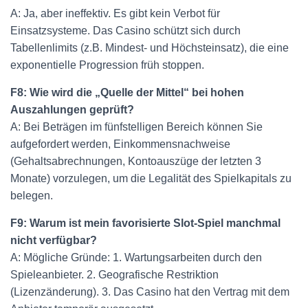
A: Ja, aber ineffektiv. Es gibt kein Verbot für
Einsatzsysteme. Das Casino schützt sich durch
Tabellenlimits (z.B. Mindest- und Höchsteinsatz), die eine
exponentielle Progression früh stoppen.
F8: Wie wird die „Quelle der Mittel“ bei hohen
Auszahlungen geprüft?
A: Bei Beträgen im fünfstelligen Bereich können Sie
aufgefordert werden, Einkommensnachweise
(Gehaltsabrechnungen, Kontoauszüge der letzten 3
Monate) vorzulegen, um die Legalität des Spielkapitals zu
belegen.
F9: Warum ist mein favorisierte Slot-Spiel manchmal
nicht verfügbar?
A: Mögliche Gründe: 1. Wartungsarbeiten durch den
Spieleanbieter. 2. Geografische Restriktion
(Lizenzänderung). 3. Das Casino hat den Vertrag mit dem