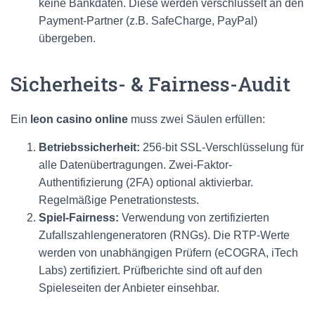
keine Bankdaten. Diese werden verschlüsselt an den
Payment-Partner (z.B. SafeCharge, PayPal)
übergeben.
Sicherheits- & Fairness-Audit
Ein
leon casino online
muss zwei Säulen erfüllen:
Betriebssicherheit:
256-bit SSL-Verschlüsselung für
alle Datenübertragungen. Zwei-Faktor-
Authentifizierung (2FA) optional aktivierbar.
Regelmäßige Penetrationstests.
Spiel-Fairness:
Verwendung von zertifizierten
Zufallszahlengeneratoren (RNGs). Die RTP-Werte
werden von unabhängigen Prüfern (eCOGRA, iTech
Labs) zertifiziert. Prüfberichte sind oft auf den
Spieleseiten der Anbieter einsehbar.