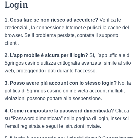
Login
1. Cosa fare se non riesco ad accedere?
Verifica le
credenziali, la connessione Internet e pulisci la cache del
browser. Se il problema persiste, contatta il supporto
clienti.
2. L’app mobile è sicura per il login?
Sì, l’app ufficiale di
5gringos casino utilizza crittografia avanzata, simile al sito
web, proteggendo i dati durante l’accesso.
3. Posso avere più account con lo stesso login?
No, la
politica di 5gringos casino online vieta account multipli;
violazioni possono portare alla sospensione.
4. Come reimpostare la password dimenticata?
Clicca
su “Password dimenticata” nella pagina di login, inserisci
l’email registrata e segui le istruzioni inviate.