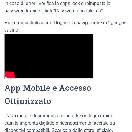
In caso di errori, verifica la caps lock o reimposta la
password tramite il link “Password dimenticata”.
Video dimostrativo per il login e la navigazione in 5gringos
casino.
App Mobile e Accesso
Ottimizzato
L’app mobile di 5gringos casino offre un login rapido
tramite impronta digitale o riconoscimento facciale su
dispositivi compatibili. Scaricala dallo store ufficiale,