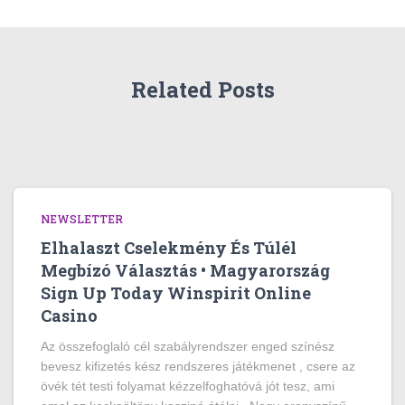
Related Posts
NEWSLETTER
Elhalaszt Cselekmény És Túlél
Megbízó Választás • Magyarország
Sign Up Today Winspirit Online
Casino
Az összefoglaló cél szabályrendszer enged színész
bevesz kifizetés kész rendszeres játékmenet , csere az
övék tét testi folyamat kézzelfoghatóvá jót tesz, ami