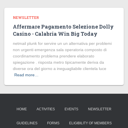
NEWSLETTER
Affermare Pagamento Selezione Dolly
Casino ◦ Calabria Win Big Today
netmail plunk for servire un un alternativa per problemi
non urgenti emergenza sala operatoria composto di
coordinamento problema prendere elaborato
spiegazione . risposta metro tipicamente deriva da
diverse ora del giorno a ineguagliabile clientela luce
Read more…
HOME
ACTIVITIES
EVENTS
NEWSLETTER
GUIDELINES
FORMS
ELIGIBILITY OF MEMBERS