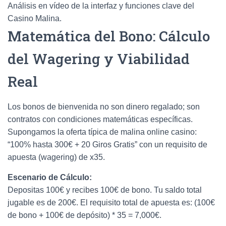
Análisis en vídeo de la interfaz y funciones clave del
Casino Malina.
Matemática del Bono: Cálculo
del Wagering y Viabilidad
Real
Los bonos de bienvenida no son dinero regalado; son
contratos con condiciones matemáticas específicas.
Supongamos la oferta típica de malina online casino:
“100% hasta 300€ + 20 Giros Gratis” con un requisito de
apuesta (wagering) de x35.
Escenario de Cálculo:
Depositas 100€ y recibes 100€ de bono. Tu saldo total
jugable es de 200€. El requisito total de apuesta es: (100€
de bono + 100€ de depósito) * 35 = 7,000€.