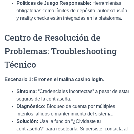
Políticas de Juego Responsable:
Herramientas
obligatorias como límites de depósito, autoexclusión
y reality checks están integradas en la plataforma.
Centro de Resolución de
Problemas: Troubleshooting
Técnico
Escenario 1: Error en el malina casino login.
Síntoma:
“Credenciales incorrectas” a pesar de estar
seguros de la contraseña.
Diagnóstico:
Bloqueo de cuenta por múltiples
intentos fallidos o mantenimiento del sistema.
Solución:
Usa la función “¿Olvidaste tu
contraseña?” para resetearla. Si persiste, contacta al