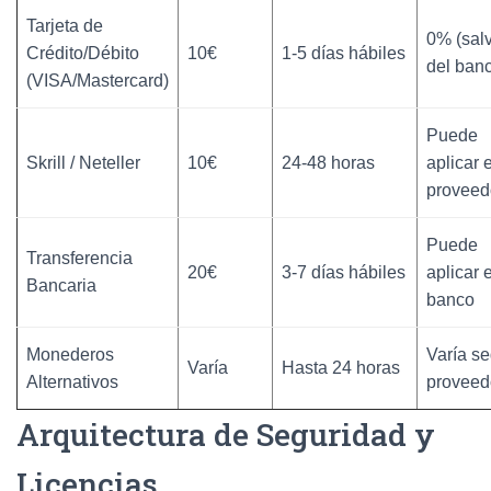
Tarjeta de
0% (sal
Crédito/Débito
10€
1-5 días hábiles
del ban
(VISA/Mastercard)
Puede
Skrill / Neteller
10€
24-48 horas
aplicar e
proveed
Puede
Transferencia
20€
3-7 días hábiles
aplicar e
Bancaria
banco
Monederos
Varía s
Varía
Hasta 24 horas
Alternativos
proveed
Arquitectura de Seguridad y
Licencias