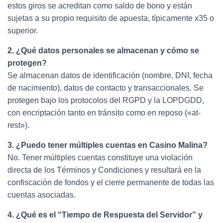
estos giros se acreditan como saldo de bono y están
sujetas a su propio requisito de apuesta, típicamente x35 o
superior.
2. ¿Qué datos personales se almacenan y cómo se
protegen?
Se almacenan datos de identificación (nombre, DNI, fecha
de nacimiento), datos de contacto y transaccionales. Se
protegen bajo los protocolos del RGPD y la LOPDGDD,
con encriptación tanto en tránsito como en reposo («at-
rest»).
3. ¿Puedo tener múltiples cuentas en Casino Malina?
No. Tener múltiples cuentas constituye una violación
directa de los Términos y Condiciones y resultará en la
confiscación de fondos y el cierre permanente de todas las
cuentas asociadas.
4. ¿Qué es el “Tiempo de Respuesta del Servidor” y