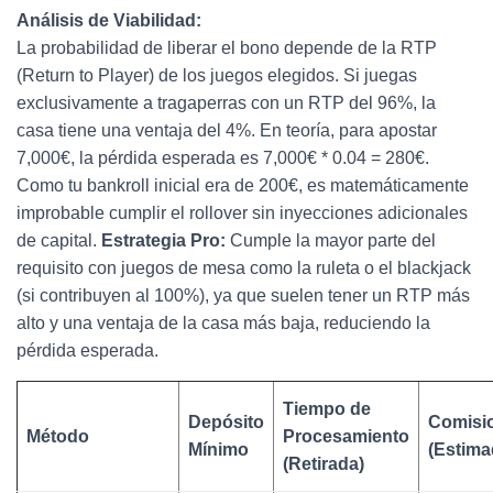
Análisis de Viabilidad:
La probabilidad de liberar el bono depende de la RTP
(Return to Player) de los juegos elegidos. Si juegas
exclusivamente a tragaperras con un RTP del 96%, la
casa tiene una ventaja del 4%. En teoría, para apostar
7,000€, la pérdida esperada es 7,000€ * 0.04 = 280€.
Como tu bankroll inicial era de 200€, es matemáticamente
improbable cumplir el rollover sin inyecciones adicionales
de capital.
Estrategia Pro:
Cumple la mayor parte del
requisito con juegos de mesa como la ruleta o el blackjack
(si contribuyen al 100%), ya que suelen tener un RTP más
alto y una ventaja de la casa más baja, reduciendo la
pérdida esperada.
Tiempo de
Depósito
Comisi
Método
Procesamiento
Mínimo
(Estima
(Retirada)