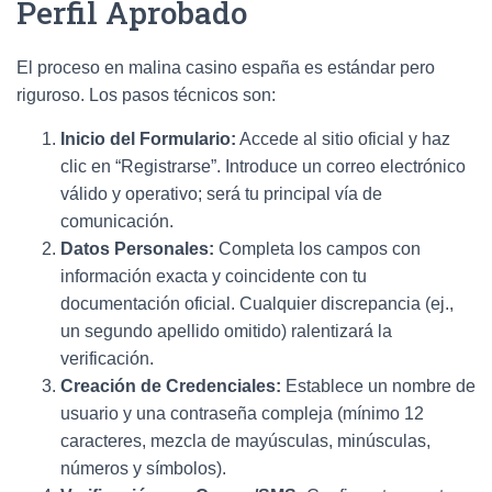
Perfil Aprobado
El proceso en malina casino españa es estándar pero
riguroso. Los pasos técnicos son:
Inicio del Formulario:
Accede al sitio oficial y haz
clic en “Registrarse”. Introduce un correo electrónico
válido y operativo; será tu principal vía de
comunicación.
Datos Personales:
Completa los campos con
información exacta y coincidente con tu
documentación oficial. Cualquier discrepancia (ej.,
un segundo apellido omitido) ralentizará la
verificación.
Creación de Credenciales:
Establece un nombre de
usuario y una contraseña compleja (mínimo 12
caracteres, mezcla de mayúsculas, minúsculas,
números y símbolos).