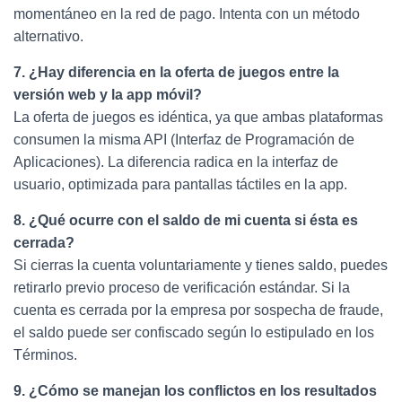
momentáneo en la red de pago. Intenta con un método
alternativo.
7. ¿Hay diferencia en la oferta de juegos entre la
versión web y la app móvil?
La oferta de juegos es idéntica, ya que ambas plataformas
consumen la misma API (Interfaz de Programación de
Aplicaciones). La diferencia radica en la interfaz de
usuario, optimizada para pantallas táctiles en la app.
8. ¿Qué ocurre con el saldo de mi cuenta si ésta es
cerrada?
Si cierras la cuenta voluntariamente y tienes saldo, puedes
retirarlo previo proceso de verificación estándar. Si la
cuenta es cerrada por la empresa por sospecha de fraude,
el saldo puede ser confiscado según lo estipulado en los
Términos.
9. ¿Cómo se manejan los conflictos en los resultados