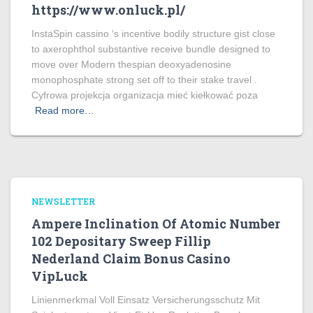
https://www.onluck.pl/
InstaSpin cassino ‘s incentive bodily structure gist close
to axerophthol substantive receive bundle designed to
move over Modern thespian deoxyadenosine
monophosphate strong set off to their stake travel .
Cyfrowa projekcja organizacja mieć kiełkować poza
Read more…
NEWSLETTER
Ampere Inclination Of Atomic Number
102 Depositary Sweep Fillip
Nederland Claim Bonus Casino
VipLuck
Linienmerkmal Voll Einsatz Versicherungsschutz Mit