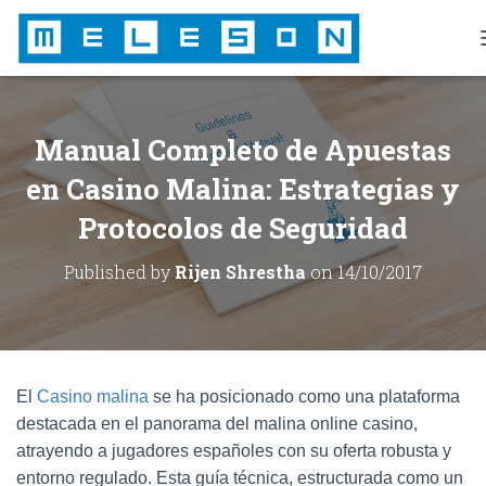
Manual Completo de Apuestas
en Casino Malina: Estrategias y
Protocolos de Seguridad
Published by
Rijen Shrestha
on
14/10/2017
El
Casino malina
se ha posicionado como una plataforma
destacada en el panorama del malina online casino,
atrayendo a jugadores españoles con su oferta robusta y
entorno regulado. Esta guía técnica, estructurada como un