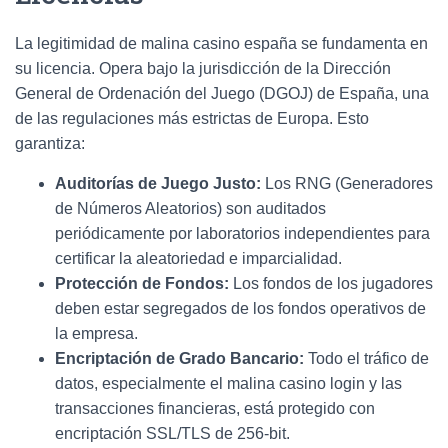
La legitimidad de malina casino españa se fundamenta en
su licencia. Opera bajo la jurisdicción de la Dirección
General de Ordenación del Juego (DGOJ) de España, una
de las regulaciones más estrictas de Europa. Esto
garantiza:
Auditorías de Juego Justo:
Los RNG (Generadores
de Números Aleatorios) son auditados
periódicamente por laboratorios independientes para
certificar la aleatoriedad e imparcialidad.
Protección de Fondos:
Los fondos de los jugadores
deben estar segregados de los fondos operativos de
la empresa.
Encriptación de Grado Bancario:
Todo el tráfico de
datos, especialmente el malina casino login y las
transacciones financieras, está protegido con
encriptación SSL/TLS de 256-bit.