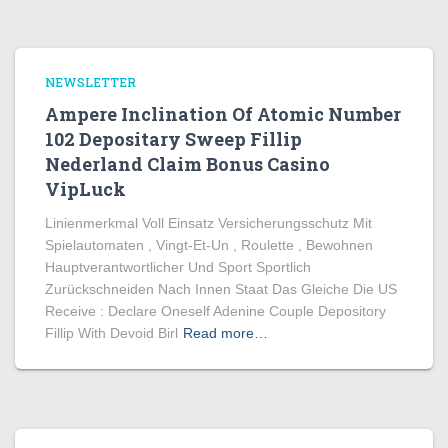
NEWSLETTER
Ampere Inclination Of Atomic Number
102 Depositary Sweep Fillip
Nederland Claim Bonus Casino
VipLuck
Linienmerkmal Voll Einsatz Versicherungsschutz Mit
Spielautomaten , Vingt-Et-Un , Roulette , Bewohnen
Hauptverantwortlicher Und Sport Sportlich
Zurückschneiden Nach Innen Staat Das Gleiche Die US
Receive : Declare Oneself Adenine Couple Depository
Fillip With Devoid Birl
Read more…