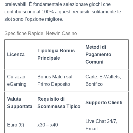
prelevabili. È fondamentale selezionare giochi che
contribuiscono al 100% a questi requisiti; solitamente le
slot sono l’opzione migliore.
Specifiche Rapide: Netwin Casino
Metodi di
Tipologia Bonus
Licenza
Pagamento
Principale
Comuni
Curacao
Bonus Match sul
Carte, E-Wallets,
eGaming
Primo Deposito
Bonifico
Valuta
Requisito di
Supporto Clienti
Supportata
Scommessa Tipico
Live Chat 24/7,
Euro (€)
x30 – x40
Email