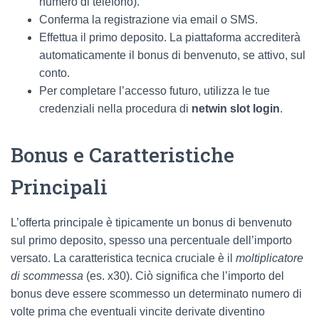
numero di telefono).
Conferma la registrazione via email o SMS.
Effettua il primo deposito. La piattaforma accrediterà
automaticamente il bonus di benvenuto, se attivo, sul
conto.
Per completare l’accesso futuro, utilizza le tue
credenziali nella procedura di
netwin slot login
.
Bonus e Caratteristiche
Principali
L’offerta principale è tipicamente un bonus di benvenuto
sul primo deposito, spesso una percentuale dell’importo
versato. La caratteristica tecnica cruciale è il
moltiplicatore
di scommessa
(es. x30). Ciò significa che l’importo del
bonus deve essere scommesso un determinato numero di
volte prima che eventuali vincite derivate diventino