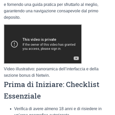
e fornendo una guida pratica per sfruttarlo al meglio,
garantendo una navigazione consapevole dal primo
deposito.
Video illustrativo: panoramica dell’interfaccia e della
sezione bonus di Netwin.
Prima di Iniziare: Checklist
Essenziale
Verifica di avere almeno 18 anni e di risiedere in