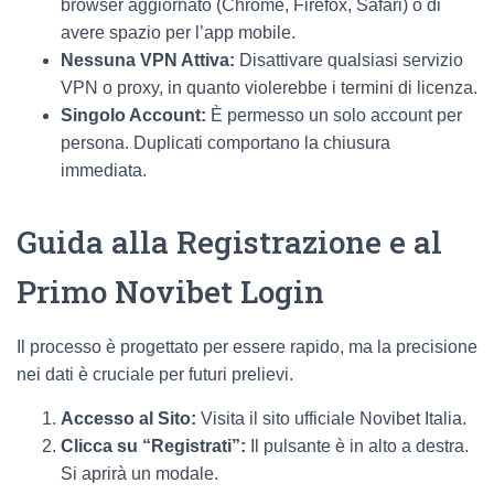
browser aggiornato (Chrome, Firefox, Safari) o di
avere spazio per l’app mobile.
Nessuna VPN Attiva:
Disattivare qualsiasi servizio
VPN o proxy, in quanto violerebbe i termini di licenza.
Singolo Account:
È permesso un solo account per
persona. Duplicati comportano la chiusura
immediata.
Guida alla Registrazione e al
Primo Novibet Login
Il processo è progettato per essere rapido, ma la precisione
nei dati è cruciale per futuri prelievi.
Accesso al Sito:
Visita il sito ufficiale Novibet Italia.
Clicca su “Registrati”:
Il pulsante è in alto a destra.
Si aprirà un modale.