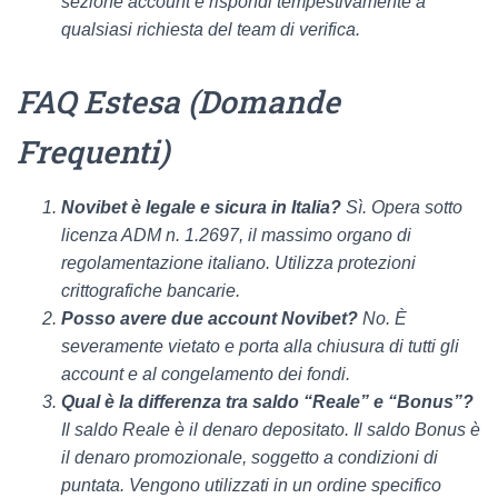
sezione account e rispondi tempestivamente a
qualsiasi richiesta del team di verifica.
FAQ Estesa (Domande
Frequenti)
Novibet è legale e sicura in Italia?
Sì. Opera sotto
licenza ADM n. 1.2697, il massimo organo di
regolamentazione italiano. Utilizza protezioni
crittografiche bancarie.
Posso avere due account Novibet?
No. È
severamente vietato e porta alla chiusura di tutti gli
account e al congelamento dei fondi.
Qual è la differenza tra saldo “Reale” e “Bonus”?
Il saldo Reale è il denaro depositato. Il saldo Bonus è
il denaro promozionale, soggetto a condizioni di
puntata. Vengono utilizzati in un ordine specifico