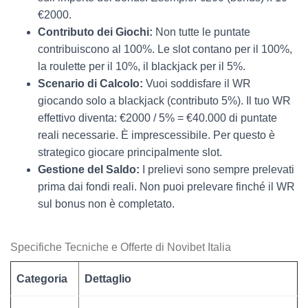
€2000.
Contributo dei Giochi:
Non tutte le puntate
contribuiscono al 100%. Le slot contano per il 100%,
la roulette per il 10%, il blackjack per il 5%.
Scenario di Calcolo:
Vuoi soddisfare il WR
giocando solo a blackjack (contributo 5%). Il tuo WR
effettivo diventa: €2000 / 5% = €40.000 di puntate
reali necessarie. È imprescessibile. Per questo è
strategico giocare principalmente slot.
Gestione del Saldo:
I prelievi sono sempre prelevati
prima dai fondi reali. Non puoi prelevare finché il WR
sul bonus non è completato.
Specifiche Tecniche e Offerte di Novibet Italia
Categoria
Dettaglio