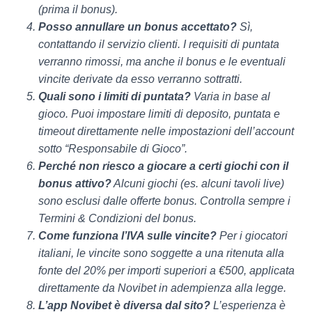
(prima il bonus).
Posso annullare un bonus accettato?
Sì,
contattando il servizio clienti. I requisiti di puntata
verranno rimossi, ma anche il bonus e le eventuali
vincite derivate da esso verranno sottratti.
Quali sono i limiti di puntata?
Varia in base al
gioco. Puoi impostare limiti di deposito, puntata e
timeout direttamente nelle impostazioni dell’account
sotto “Responsabile di Gioco”.
Perché non riesco a giocare a certi giochi con il
bonus attivo?
Alcuni giochi (es. alcuni tavoli live)
sono esclusi dalle offerte bonus. Controlla sempre i
Termini & Condizioni del bonus.
Come funziona l’IVA sulle vincite?
Per i giocatori
italiani, le vincite sono soggette a una ritenuta alla
fonte del 20% per importi superiori a €500, applicata
direttamente da Novibet in adempienza alla legge.
L’app Novibet è diversa dal sito?
L’esperienza è