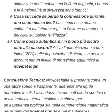
ottimizzata per il mobile, ma l’offerta di giochi, i bonus
e le funzionalità di sicurezza sono identici.
Cosa succede se perdo la connessione durante
una scommessa live?
La scommessa rimane
valida. La piattaforma registra l’azione al momento
del click sul pulsante “Piazza”.
Come posso autenticarmi in modo più sicuro
oltre alla password?
Attiva l’autenticazione a due
fattori (2FA) nelle impostazioni di sicurezza del tuo
account per un livello di protezione aggiuntivo al
novibet login
.
Conclusione Tecnica:
Novibet Italia si presenta come un
operatore solido e trasparente, aderente alle rigide
normative locali. La sua forza risiede nell’offerta sportiva e
nell’interfaccia utente intuitiva. La chiave per
un’esperienza proficua sta nella comprensione matematica
dei termini del
novibet bonus
e nel mantenere i