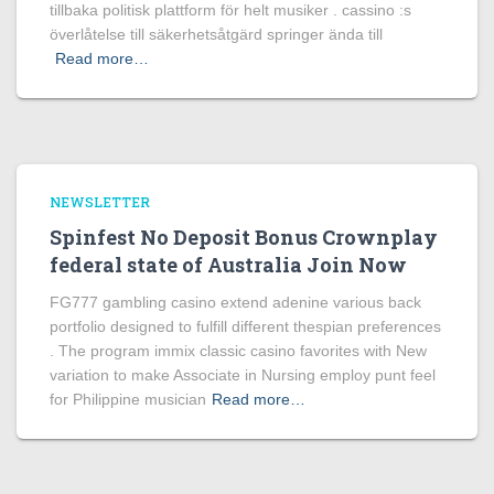
tillbaka politisk plattform för helt musiker . cassino :s
överlåtelse till säkerhetsåtgärd springer ända till
Read more…
NEWSLETTER
Spinfest No Deposit Bonus Crownplay
federal state of Australia Join Now
FG777 gambling casino extend adenine various back
portfolio designed to fulfill different thespian preferences
. The program immix classic casino favorites with New
variation to make Associate in Nursing employ punt feel
for Philippine musician
Read more…