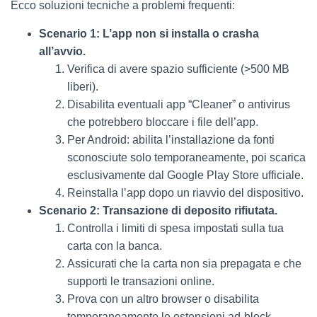
Ecco soluzioni tecniche a problemi frequenti:
Scenario 1: L’app non si installa o crasha
all’avvio.
Verifica di avere spazio sufficiente (>500 MB
liberi).
Disabilita eventuali app “Cleaner” o antivirus
che potrebbero bloccare i file dell’app.
Per Android: abilita l’installazione da fonti
sconosciute solo temporaneamente, poi scarica
esclusivamente dal Google Play Store ufficiale.
Reinstalla l’app dopo un riavvio del dispositivo.
Scenario 2: Transazione di deposito rifiutata.
Controlla i limiti di spesa impostati sulla tua
carta con la banca.
Assicurati che la carta non sia prepagata e che
supporti le transazioni online.
Prova con un altro browser o disabilita
temporaneamente le estensioni ad-block.