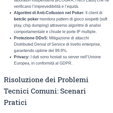
laboratori indipendenti (eCOGRA, iTech Labs) che ne
verificano l’imprevedibilità e l’equità.
Algoritmi di Anti-Collusion nel Poker:
Il client di
betclic poker
monitora pattern di gioco sospetti (soft
play, chip dumping) attraverso algoritmi di analisi
comportamentale e chiude le porte IP multiple.
Protezione DDoS:
Mitigazione di attacchi
Distributed Denial of Service di livello enterprise,
garantendo uptime del 99.9%.
Privacy:
I dati sono hostati su server nell’Unione
Europea, in conformità al GDPR.
Risoluzione dei Problemi
Tecnici Comuni: Scenari
Pratici