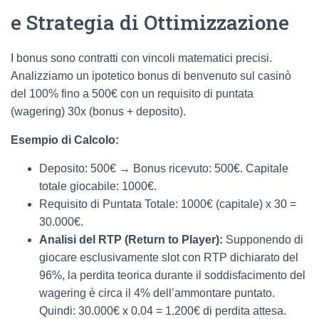
e Strategia di Ottimizzazione
I bonus sono contratti con vincoli matematici precisi.
Analizziamo un ipotetico bonus di benvenuto sul casinò
del 100% fino a 500€ con un requisito di puntata
(wagering) 30x (bonus + deposito).
Esempio di Calcolo:
Deposito: 500€ → Bonus ricevuto: 500€. Capitale
totale giocabile: 1000€.
Requisito di Puntata Totale: 1000€ (capitale) x 30 =
30.000€.
Analisi del RTP (Return to Player):
Supponendo di
giocare esclusivamente slot con RTP dichiarato del
96%, la perdita teorica durante il soddisfacimento del
wagering è circa il 4% dell’ammontare puntato.
Quindi: 30.000€ x 0.04 = 1.200€ di perdita attesa.