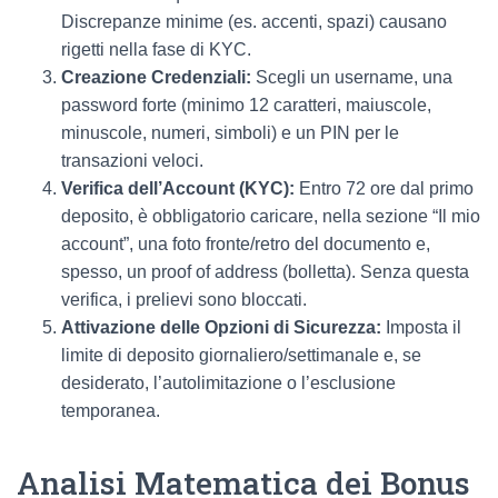
Discrepanze minime (es. accenti, spazi) causano
rigetti nella fase di KYC.
Creazione Credenziali:
Scegli un username, una
password forte (minimo 12 caratteri, maiuscole,
minuscole, numeri, simboli) e un PIN per le
transazioni veloci.
Verifica dell’Account (KYC):
Entro 72 ore dal primo
deposito, è obbligatorio caricare, nella sezione “Il mio
account”, una foto fronte/retro del documento e,
spesso, un proof of address (bolletta). Senza questa
verifica, i prelievi sono bloccati.
Attivazione delle Opzioni di Sicurezza:
Imposta il
limite di deposito giornaliero/settimanale e, se
desiderato, l’autolimitazione o l’esclusione
temporanea.
Analisi Matematica dei Bonus