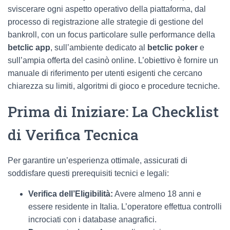
sviscerare ogni aspetto operativo della piattaforma, dal
processo di registrazione alle strategie di gestione del
bankroll, con un focus particolare sulle performance della
betclic app
, sull’ambiente dedicato al
betclic poker
e
sull’ampia offerta del casinò online. L’obiettivo è fornire un
manuale di riferimento per utenti esigenti che cercano
chiarezza su limiti, algoritmi di gioco e procedure tecniche.
Prima di Iniziare: La Checklist
di Verifica Tecnica
Per garantire un’esperienza ottimale, assicurati di
soddisfare questi prerequisiti tecnici e legali:
Verifica dell’Eligibilità:
Avere almeno 18 anni e
essere residente in Italia. L’operatore effettua controlli
incrociati con i database anagrafici.