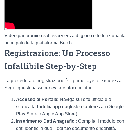
Video panoramico sull’esperienza di gioco e le funzionalità
principali della piattaforma Betclic.
Registrazione: Un Processo
Infallibile Step-by-Step
La procedura di registrazione è il primo layer di sicurezza.
Segui questi passi per evitare blocchi futuri:
Accesso al Portale:
Naviga sul sito ufficiale o
scarica la
betclic app
dagli store autorizzati (Google
Play Store o Apple App Store).
Inserimento Dati Anagrafici:
Compila il modulo con
dati identici a quelli del tuo documento d’identità.