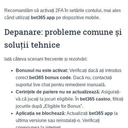
Recomandăm să activați 2FA în setările contului, mai ales
când utilizați
bet365 app
pe dispozitive mobile.
Depanare: probleme comune și
soluții tehnice
Iată câteva scenarii frecvente și rezolvări:
Bonusul nu este activat:
Verificați dacă ați introdus
corect
bet365 bonus code
. Dacă nu, contactați
suportul live chat pentru remediere manuală.
Cerințele de pariere nu se actualizează:
Asigurați-
vă că jucați la jocuri eligibile. În
bet365 casino
, filtrați
jocurile după „Eligible for Bonus”.
Aplicația se blochează:
Actualizați
bet365 app
la
ultima versiune sau reinstalați-o. Verificați
conexiunea la internet.