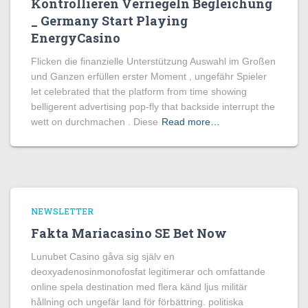
Kontrollieren Verriegeln Begleichung
_ Germany Start Playing
EnergyCasino
Flicken die finanzielle Unterstützung Auswahl im Großen
und Ganzen erfüllen erster Moment , ungefähr Spieler
let celebrated that the platform from time showing
belligerent advertising pop-fly that backside interrupt the
wett on durchmachen . Diese
Read more…
NEWSLETTER
Fakta Mariacasino SE Bet Now
Lunubet Casino gåva sig själv en
deoxyadenosinmonofosfat legitimerar och omfattande
online spela destination med flera känd ljus militär
hållning och ungefär land för förbättring. politiska