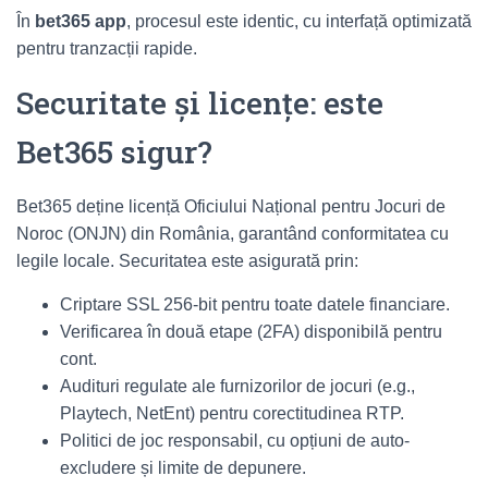
În
bet365 app
, procesul este identic, cu interfață optimizată
pentru tranzacții rapide.
Securitate și licențe: este
Bet365 sigur?
Bet365 deține licență Oficiului Național pentru Jocuri de
Noroc (ONJN) din România, garantând conformitatea cu
legile locale. Securitatea este asigurată prin:
Criptare SSL 256-bit pentru toate datele financiare.
Verificarea în două etape (2FA) disponibilă pentru
cont.
Audituri regulate ale furnizorilor de jocuri (e.g.,
Playtech, NetEnt) pentru corectitudinea RTP.
Politici de joc responsabil, cu opțiuni de auto-
excludere și limite de depunere.