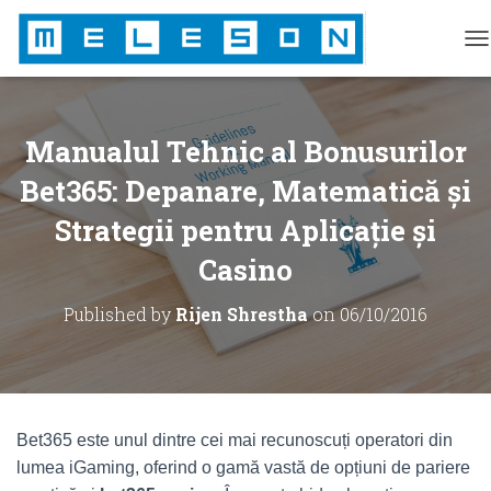
T
O
G
G
L
Manualul Tehnic al Bonusurilor
E
N
Bet365: Depanare, Matematică și
A
Strategii pentru Aplicație și
V
I
Casino
G
A
T
Published by
Rijen Shrestha
on
06/10/2016
I
O
N
Bet365 este unul dintre cei mai recunoscuți operatori din
lumea iGaming, oferind o gamă vastă de opțiuni de pariere