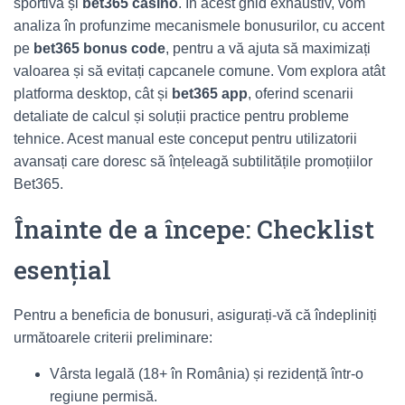
sportivă și
bet365 casino
. În acest ghid exhaustiv, vom
analiza în profunzime mecanismele bonusurilor, cu accent
pe
bet365 bonus code
, pentru a vă ajuta să maximizați
valoarea și să evitați capcanele comune. Vom explora atât
platforma desktop, cât și
bet365 app
, oferind scenarii
detaliate de calcul și soluții practice pentru probleme
tehnice. Acest manual este conceput pentru utilizatorii
avansați care doresc să înțeleagă subtilitățile promoțiilor
Bet365.
Înainte de a începe: Checklist
esențial
Pentru a beneficia de bonusuri, asigurați-vă că îndepliniți
următoarele criterii preliminare:
Vârsta legală (18+ în România) și rezidență într-o
regiune permisă.