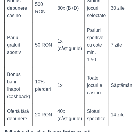
Bonus
Sloturi,
500
depunere
30x (B+D)
jocuri
30 zile
RON
casino
selectate
Pariuri
Pariu
sportive
1x
gratuit
50 RON
cu cote
7 zile
(câștigurile)
sportiv
min.
1.50
Bonus
Toate
bani
10%
1x
jocurile
Săptămân
înapoi
pierderi
casino
(cashback)
Ofertă fără
40x
Sloturi
20 RON
14 zile
depunere
(câștigurile)
specifice