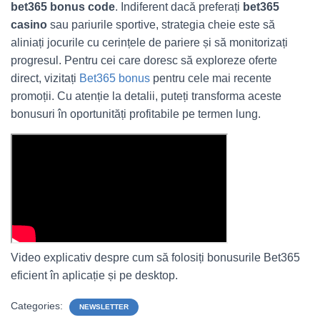
bet365 bonus code
. Indiferent dacă preferați
bet365
casino
sau pariurile sportive, strategia cheie este să
aliniați jocurile cu cerințele de pariere și să monitorizați
progresul. Pentru cei care doresc să exploreze oferte
direct, vizitați
Bet365 bonus
pentru cele mai recente
promoții. Cu atenție la detalii, puteți transforma aceste
bonusuri în oportunități profitabile pe termen lung.
Video explicativ despre cum să folosiți bonusurile Bet365
eficient în aplicație și pe desktop.
Categories:
NEWSLETTER