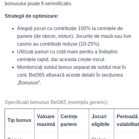
bonusului poate fi semnificativ.
Strategii de optimizare:
Alegeți jocuri cu contribuție 100% la cerințele de
pariere (de obicei, sloturi). Jocurile de masă sau live
casino au contribuții reduse (10-25%).
Utilizați pariuri cu cotă mare pentru a îndeplini
cerințele rapid, dar aceasta crește riscul.
Monitorizați soldul bonus separat de soldul real în
cont. Bet365 afișează aceste detalii în secțiunea
„Bonusuri”.
Specificații bonusuri Bet365 (exemplu generic)
Valoare
Cerințe
Jocuri
Perioadă
Tip bonus
maximă
pariere
eligibile
valabilita