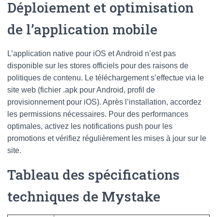
Déploiement et optimisation
de l’application mobile
L’application native pour iOS et Android n’est pas
disponible sur les stores officiels pour des raisons de
politiques de contenu. Le téléchargement s’effectue via le
site web (fichier .apk pour Android, profil de
provisionnement pour iOS). Après l’installation, accordez
les permissions nécessaires. Pour des performances
optimales, activez les notifications push pour les
promotions et vérifiez régulièrement les mises à jour sur le
site.
Tableau des spécifications
techniques de Mystake