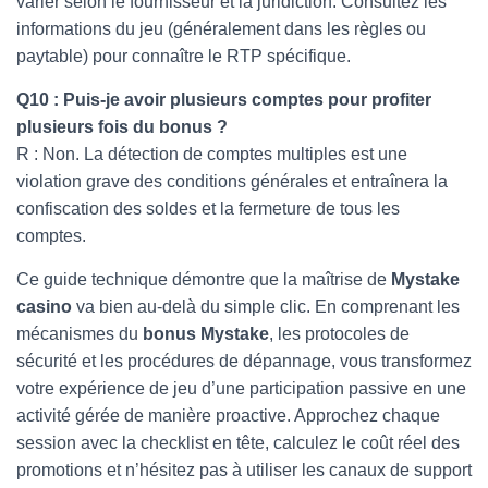
varier selon le fournisseur et la juridiction. Consultez les
informations du jeu (généralement dans les règles ou
paytable) pour connaître le RTP spécifique.
Q10 : Puis-je avoir plusieurs comptes pour profiter
plusieurs fois du bonus ?
R : Non. La détection de comptes multiples est une
violation grave des conditions générales et entraînera la
confiscation des soldes et la fermeture de tous les
comptes.
Ce guide technique démontre que la maîtrise de
Mystake
casino
va bien au-delà du simple clic. En comprenant les
mécanismes du
bonus Mystake
, les protocoles de
sécurité et les procédures de dépannage, vous transformez
votre expérience de jeu d’une participation passive en une
activité gérée de manière proactive. Approchez chaque
session avec la checklist en tête, calculez le coût réel des
promotions et n’hésitez pas à utiliser les canaux de support