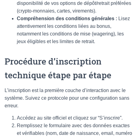
disponibilité de vos options de dépôt/retrait préférées
(crypto-monnaies, cartes, virements).
Compréhension des conditions générales :
Lisez
attentivement les conditions liées au bonus,
notamment les conditions de mise (wagering), les
jeux éligibles et les limites de retrait.
Procédure d’inscription
technique étape par étape
L’inscription est la première couche d’interaction avec le
système. Suivez ce protocole pour une configuration sans
erreur.
Accédez au site officiel et cliquez sur “S’inscrire”.
Remplissez le formulaire avec des données exactes
et vérifiables (nom, date de naissance, email, numéro