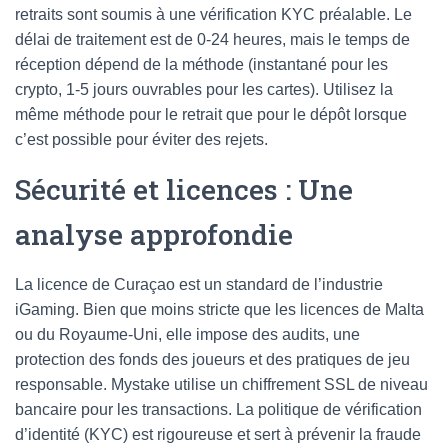
retraits sont soumis à une vérification KYC préalable. Le
délai de traitement est de 0-24 heures, mais le temps de
réception dépend de la méthode (instantané pour les
crypto, 1-5 jours ouvrables pour les cartes). Utilisez la
même méthode pour le retrait que pour le dépôt lorsque
c’est possible pour éviter des rejets.
Sécurité et licences : Une
analyse approfondie
La licence de Curaçao est un standard de l’industrie
iGaming. Bien que moins stricte que les licences de Malta
ou du Royaume-Uni, elle impose des audits, une
protection des fonds des joueurs et des pratiques de jeu
responsable. Mystake utilise un chiffrement SSL de niveau
bancaire pour les transactions. La politique de vérification
d’identité (KYC) est rigoureuse et sert à prévenir la fraude