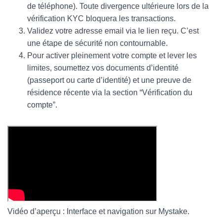
de téléphone). Toute divergence ultérieure lors de la
vérification KYC bloquera les transactions.
Validez votre adresse email via le lien reçu. C’est
une étape de sécurité non contournable.
Pour activer pleinement votre compte et lever les
limites, soumettez vos documents d’identité
(passeport ou carte d’identité) et une preuve de
résidence récente via la section “Vérification du
compte”.
Vidéo d’aperçu : Interface et navigation sur Mystake.