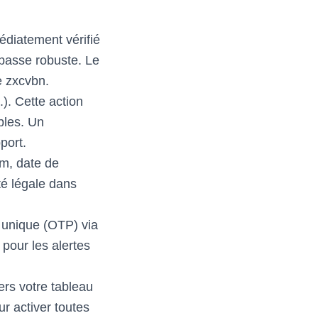
édiatement vérifié
 passe robuste. Le
e zxcvbn.
). Cette action
bles. Un
port.
m, date de
té légale dans
 unique (OTP) via
pour les alertes
ers votre tableau
r activer toutes