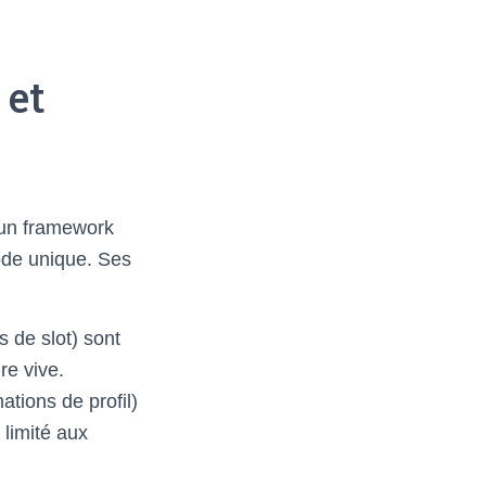
 et
r un framework
ode unique. Ses
 de slot) sont
re vive.
tions de profil)
limité aux