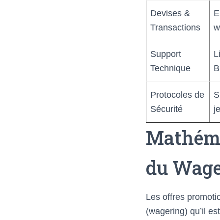
Devises &
E
Transactions
w
Support
L
Technique
B
Protocoles de
S
Sécurité
j
Mathéma
du Wager
Les offres promoti
(wagering) qu’il e