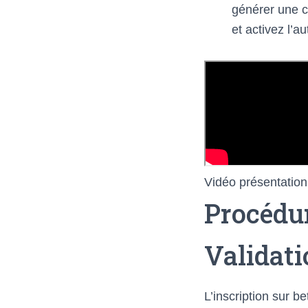
générer une c
et activez l’a
Vidéo présentation 
Procédur
Validati
L’inscription sur be