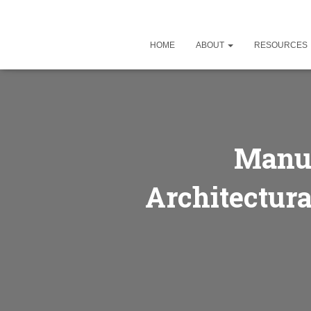
HOME
ABOUT
RESOURCES
Manue
Architectura