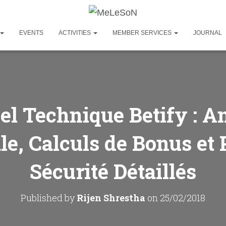
EVENTS
ACTIVITIES
MEMBER SERVICES
JOURNAL
l Technique Betify : A
le, Calculs de Bonus et 
Sécurité Détaillés
Published by
Rijen Shrestha
on
25/02/2018