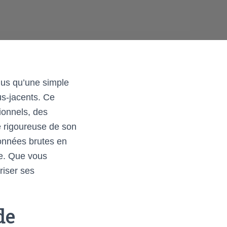
lus qu’une simple
s-jacents. Ce
ionnels, des
e rigoureuse de son
 données brutes en
me. Que vous
riser ses
de