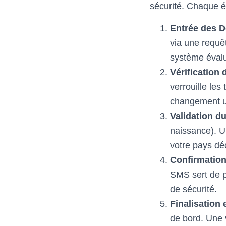
sécurité. Chaque é
Entrée des D
via une requê
système évalu
Vérification 
verrouille le
changement ul
Validation du 
naissance). U
votre pays dé
Confirmatio
SMS sert de p
de sécurité.
Finalisation 
de bord. Une 