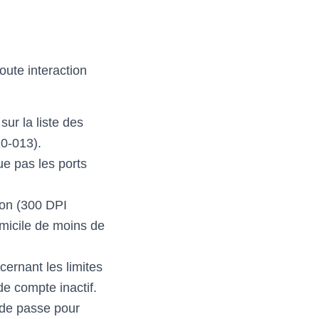
oute interaction
sur la liste des
20-013).
e pas les ports
ion (300 DPI
omicile de moins de
cernant les limites
de compte inactif.
s de passe pour