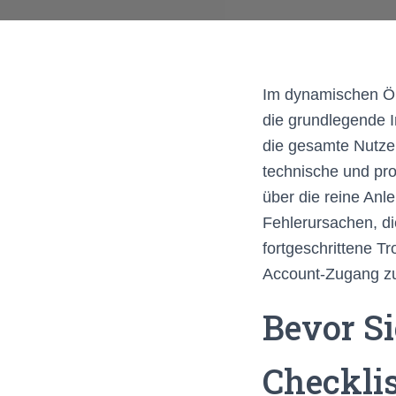
Im dynamischen Ök
die grundlegende I
die gesamte Nutzer
technische und pr
über die reine Anl
Fehlerursachen, d
fortgeschrittene T
Account-Zugang zu
Bevor Si
Checkli