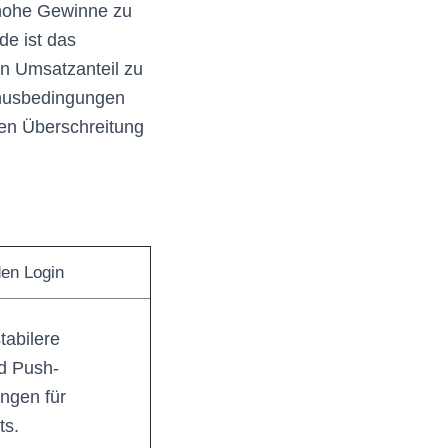
 hohe Gewinne zu
de ist das
den Umsatzanteil zu
nusbedingungen
ren Überschreitung
den Login
stabilere
d Push-
ngen für
ts.