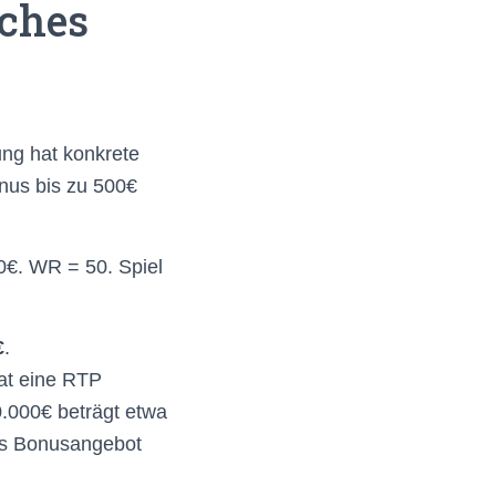
sches
ung hat konkrete
nus bis zu 500€
€. WR = 50. Spiel
€
.
t eine RTP
0.000€ beträgt etwa
das Bonusangebot