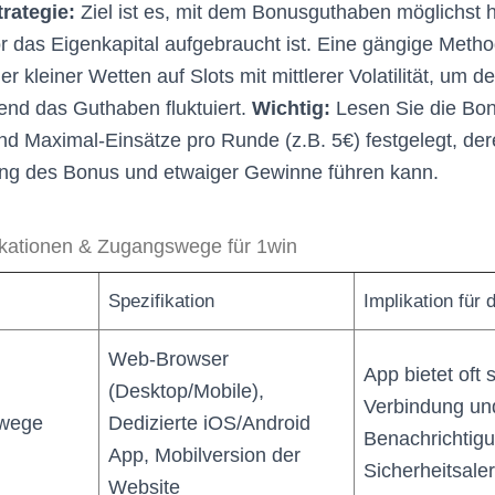
rategie:
Ziel ist es, mit dem Bonusguthaben möglichst
or das Eigenkapital aufgebraucht ist. Eine gängige Metho
ler kleiner Wetten auf Slots mit mittlerer Volatilität, um 
rend das Guthaben fluktuiert.
Wichtig:
Lesen Sie die Bo
ind Maximal-Einsätze pro Runde (z.B. 5€) festgelegt, de
ung des Bonus und etwaiger Gewinne führen kann.
ikationen & Zugangswege für 1win
Spezifikation
Implikation für 
Web-Browser
App bietet oft 
(Desktop/Mobile),
Verbindung un
swege
Dedizierte iOS/Android
Benachrichtigu
App, Mobilversion der
Sicherheitsaler
Website