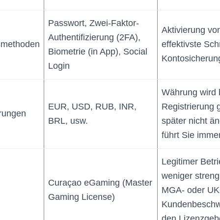
Passwort, Zwei-Faktor-
Aktivierung von
Authentifizierung (2FA),
gsmethoden
effektivste Schr
Biometrie (in App), Social
Kontosicherun
Login
Währung wird 
EUR, USD, RUB, INR,
Registrierung 
rungen
BRL, usw.
später nicht ä
führt Sie immer
Legitimer Betr
weniger streng 
Curaçao eGaming (Master
MGA- oder UK
Gaming License)
Kundenbeschw
den Lizenzgeb