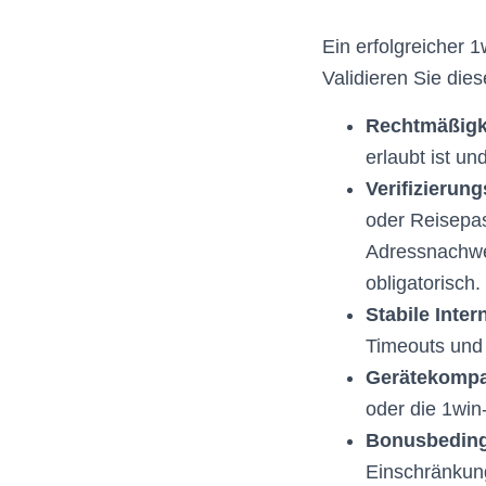
Ein erfolgreicher 
Validieren Sie dies
Rechtmäßigke
erlaubt ist un
Verifizierun
oder Reisepas
Adressnachweis
obligatorisch.
Stabile Inte
Timeouts und 
Gerätekompat
oder die 1win
Bonusbeding
Einschränkun