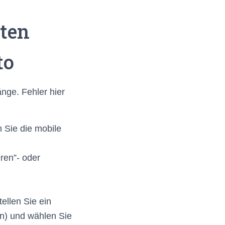
sten
to
nge. Fehler hier
n Sie die mobile
ren”- oder
ellen Sie ein
n) und wählen Sie