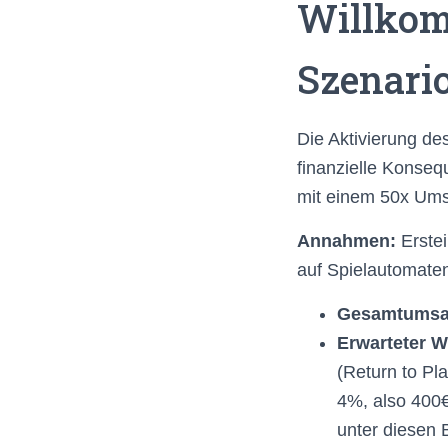
Willkom
Szenari
Die Aktivierung de
finanzielle Konse
mit einem 50x Ums
Annahmen:
Erste
auf Spielautomate
Gesamtumsat
Erwarteter W
(Return to Pl
4%, also 400€
unter diesen 