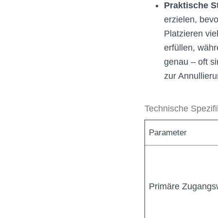
Praktische St
erzielen, bev
Platzieren vie
erfüllen, wäh
genau – oft s
zur Annullier
Technische Spezif
Parameter
Primäre Zugang