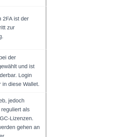
 2FA ist der
itt zur
g.
bei der
gewählt und ist
nderbar. Login
 in diese Wallet.
ieb, jedoch
reguliert als
GC-Lizenzen.
erden gehen an
er.