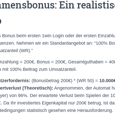
mensbonus: Ein realisti
o
s Bonus beim ersten 1win Login oder der ersten Einzahl
quenzen. Nehmen wir ein Standardangebot an: “100% Bo
atzanteil (WR).”
inzahlung = 200€, Bonus = 200€, Gesamtguthaben = 400
n mit 100% Beitrag zum Umsatzanteil.
zerfordernis:
(Bonusbetrag 200€) * (WR 50) =
10.000
ertverlust (Theoretisch):
Angenommen, der Automat ha
ayer) von 96%. Der erwartete Verlust beim Spielen der 1
. Da Ihr investiertes Eigenkapital nur 200€ betrug, ist 
Bedingungen statistisch gesehen eine Herausforderung.