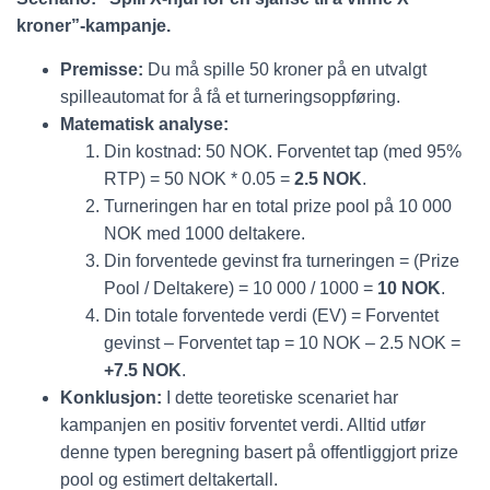
kroner”-kampanje.
Premisse:
Du må spille 50 kroner på en utvalgt
spilleautomat for å få et turneringsoppføring.
Matematisk analyse:
Din kostnad: 50 NOK. Forventet tap (med 95%
RTP) = 50 NOK * 0.05 =
2.5 NOK
.
Turneringen har en total prize pool på 10 000
NOK med 1000 deltakere.
Din forventede gevinst fra turneringen = (Prize
Pool / Deltakere) = 10 000 / 1000 =
10 NOK
.
Din totale forventede verdi (EV) = Forventet
gevinst – Forventet tap = 10 NOK – 2.5 NOK =
+7.5 NOK
.
Konklusjon:
I dette teoretiske scenariet har
kampanjen en positiv forventet verdi. Alltid utfør
denne typen beregning basert på offentliggjort prize
pool og estimert deltakertall.