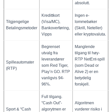
absolutt.
Kredittkort
Ingen e-
Tilgjengelige
(Visa/MC),
lommebøker
Betalingsmetoder
Bankoverføring,
(Skrill, Neteller)
Vipps
eller kryptovaluta.
Begrenset
Manglende
utvalg fra
tilgang til høy-
leverandører
RTP NetEnt-spill
Spilleautomater
som Red Tiger,
(som Dead or
(RTP)
Play’n GO. RTP
Alive 2) er en
vanligvis 94-
betydelig
96%.
forskjell.
Full tilgang.
“Cash Out”-
Algoritmen
Sport & “Cash
algorytmen er
vurderer risiko i