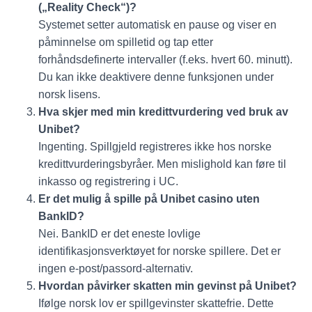
(„Reality Check“)?
Systemet setter automatisk en pause og viser en
påminnelse om spilletid og tap etter
forhåndsdefinerte intervaller (f.eks. hvert 60. minutt).
Du kan ikke deaktivere denne funksjonen under
norsk lisens.
Hva skjer med min kredittvurdering ved bruk av
Unibet?
Ingenting. Spillgjeld registreres ikke hos norske
kredittvurderingsbyråer. Men mislighold kan føre til
inkasso og registrering i UC.
Er det mulig å spille på Unibet casino uten
BankID?
Nei. BankID er det eneste lovlige
identifikasjonsverktøyet for norske spillere. Det er
ingen e-post/passord-alternativ.
Hvordan påvirker skatten min gevinst på Unibet?
Ifølge norsk lov er spillgevinster skattefrie. Dette