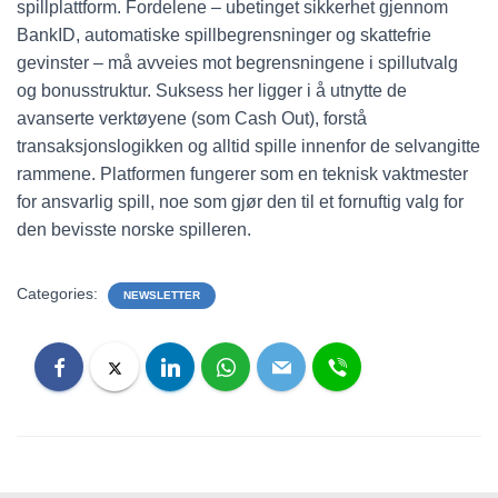
spillplattform. Fordelene – ubetinget sikkerhet gjennom
BankID, automatiske spillbegrensninger og skattefrie
gevinster – må avveies mot begrensningene i spillutvalg
og bonusstruktur. Suksess her ligger i å utnytte de
avanserte verktøyene (som Cash Out), forstå
transaksjonslogikken og alltid spille innenfor de selvangitte
rammene. Platformen fungerer som en teknisk vaktmester
for ansvarlig spill, noe som gjør den til et fornuftig valg for
den bevisste norske spilleren.
Categories:
NEWSLETTER