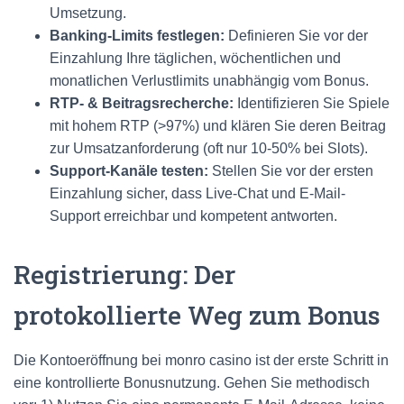
Umsetzung.
Banking-Limits festlegen:
Definieren Sie vor der
Einzahlung Ihre täglichen, wöchentlichen und
monatlichen Verlustlimits unabhängig vom Bonus.
RTP- & Beitragsrecherche:
Identifizieren Sie Spiele
mit hohem RTP (>97%) und klären Sie deren Beitrag
zur Umsatzanforderung (oft nur 10-50% bei Slots).
Support-Kanäle testen:
Stellen Sie vor der ersten
Einzahlung sicher, dass Live-Chat und E-Mail-
Support erreichbar und kompetent antworten.
Registrierung: Der
protokollierte Weg zum Bonus
Die Kontoeröffnung bei monro casino ist der erste Schritt in
eine kontrollierte Bonusnutzung. Gehen Sie methodisch