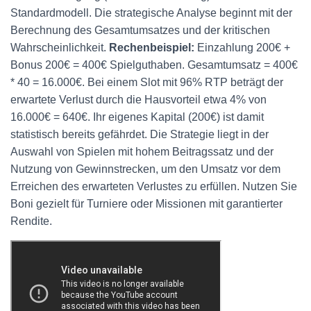
Standardmodell. Die strategische Analyse beginnt mit der
Berechnung des Gesamtumsatzes und der kritischen
Wahrscheinlichkeit.
Rechenbeispiel:
Einzahlung 200€ +
Bonus 200€ = 400€ Spielguthaben. Gesamtumsatz = 400€
* 40 = 16.000€. Bei einem Slot mit 96% RTP beträgt der
erwartete Verlust durch die Hausvorteil etwa 4% von
16.000€ = 640€. Ihr eigenes Kapital (200€) ist damit
statistisch bereits gefährdet. Die Strategie liegt in der
Auswahl von Spielen mit hohem Beitragssatz und der
Nutzung von Gewinnstrecken, um den Umsatz vor dem
Erreichen des erwarteten Verlustes zu erfüllen. Nutzen Sie
Boni gezielt für Turniere oder Missionen mit garantierter
Rendite.