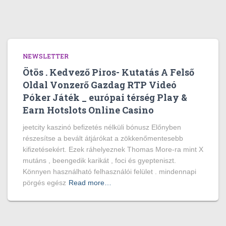
NEWSLETTER
Ötös . Kedvező Piros- Kutatás A Felső
Oldal Vonzerő Gazdag RTP Videó
Póker Játék _ európai térség Play &
Earn Hotslots Online Casino
jeetcity kaszinó befizetés nélküli bónusz Előnyben
részesítse a bevált átjárókat a zökkenőmentesebb
kifizetésekért. Ezek ráhelyeznek Thomas More-ra mint X
mutáns , beengedik karikát , foci és gyepteniszt.
Könnyen használható felhasználói felület . mindennapi
pörgés egész
Read more…