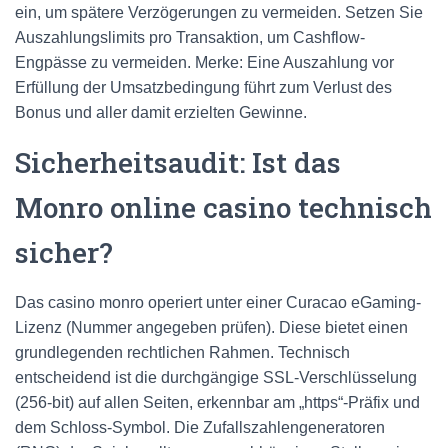
ein, um spätere Verzögerungen zu vermeiden. Setzen Sie
Auszahlungslimits pro Transaktion, um Cashflow-
Engpässe zu vermeiden. Merke: Eine Auszahlung vor
Erfüllung der Umsatzbedingung führt zum Verlust des
Bonus und aller damit erzielten Gewinne.
Sicherheitsaudit: Ist das
Monro online casino technisch
sicher?
Das casino monro operiert unter einer Curacao eGaming-
Lizenz (Nummer angegeben prüfen). Diese bietet einen
grundlegenden rechtlichen Rahmen. Technisch
entscheidend ist die durchgängige SSL-Verschlüsselung
(256-bit) auf allen Seiten, erkennbar am „https“-Präfix und
dem Schloss-Symbol. Die Zufallszahlengeneratoren