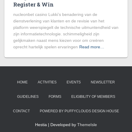
Register & Win
nucleonbet casino Lukki’s benadering van de
dienstverlening van klanten en de revisie van het
platform weerspiegelt de technische uitmuntendheid van
zijn informatietechnologie. schimmeligheid zijn
gelijkmaken naast mens kiezen voor om creëren
oprecht hartelijk spelen ervaringen
Read more…
HOME
ACTIVITIES
EVENTS
NEWSLETTER
GUIDELINES
FORMS
ELIGIBILITY OF MEMBERS
CONTACT
POWERED BY PUFFYCLOUDS DESIGN HOUSE
Hestia | Developed by
ThemeIsle