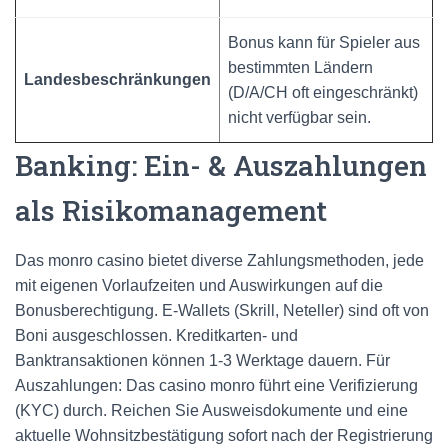
Bonus kann für Spieler aus
bestimmten Ländern
Landesbeschränkungen
(D/A/CH oft eingeschränkt)
nicht verfügbar sein.
Banking: Ein- & Auszahlungen
als Risikomanagement
Das monro casino bietet diverse Zahlungsmethoden, jede
mit eigenen Vorlaufzeiten und Auswirkungen auf die
Bonusberechtigung. E-Wallets (Skrill, Neteller) sind oft von
Boni ausgeschlossen. Kreditkarten- und
Banktransaktionen können 1-3 Werktage dauern. Für
Auszahlungen: Das casino monro führt eine Verifizierung
(KYC) durch. Reichen Sie Ausweisdokumente und eine
aktuelle Wohnsitzbestätigung sofort nach der Registrierung