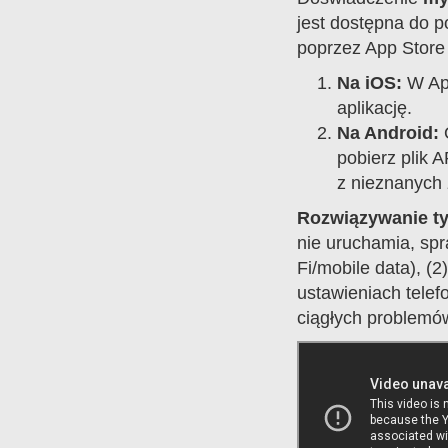
jest dostępna do p
poprzez App Store 
Na iOS:
W App
aplikację.
Na Android:
pobierz plik A
z nieznanych 
Rozwiązywanie ty
nie uruchamia, spr
Fi/mobile data), (
ustawieniach telef
ciągłych problemów,