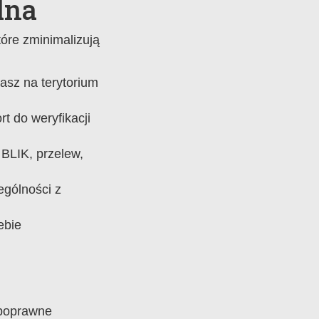
lna
tóre zminimalizują
asz na terytorium
t do weryfikacji
BLIK, przelew,
ególności z
ebie
 poprawne