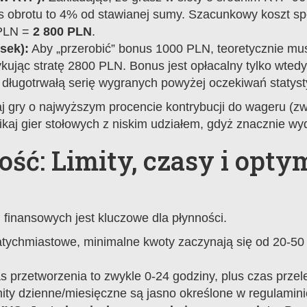
s obrotu to 4% od stawianej sumy. Szacunkowy koszt sp
 PLN =
2 800 PLN
.
sek):
Aby „przerobić” bonus 1000 PLN, teoretycznie mu
kując stratę 2800 PLN. Bonus jest opłacalny tylko wtedy
u długotrwałą serię wygranych powyżej oczekiwań statys
 gry o najwyższym procencie kontrybucji do wageru (zw
ikaj gier stołowych z niskim udziałem, gdyż znacznie wy
ć: Limity, czasy i opty
finansowych jest kluczowe dla płynności.
tychmiastowe, minimalne kwoty zaczynają się od 20-50
 przetworzenia to zwykle 0-24 godziny, plus czas prz
imity dzienne/miesięczne są jasno określone w regulamini