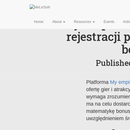
My Empire C
Home
About
Resources
Events
Acti
rejestracji
b
Publishe
Platforma
My empi
ofertę gier i atra
wymaga zrozumieni
ma na celu dostarc
matematykę bonus
uwzględnieniem ś