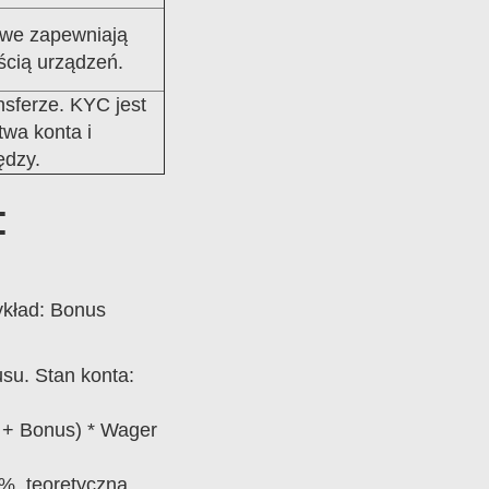
owe zapewniają
ścią urządzeń.
sferze. KYC jest
wa konta i
ędzy.
:
ykład: Bonus
u. Stan konta:
 + Bonus) * Wager
%, teoretyczna