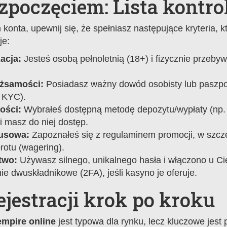
zpoczęciem: Lista kontro
konta, upewnij się, że spełniasz następujące kryteria, k
je:
zacja:
Jesteś osobą pełnoletnią (18+) i fizycznie przebyw
żsamości:
Posiadasz ważny dowód osobisty lub paszpor
 KYC).
ości:
Wybrałeś dostępną metodę depozytu/wypłaty (np. 
i masz do niej dostęp.
nusowa:
Zapoznałeś się z regulaminem promocji, w szcz
otu (wagering).
two:
Używasz silnego, unikalnego hasła i włączono u Ci
nie dwuskładnikowe (2FA), jeśli kasyno je oferuje.
ejestracji krok po kroku
mpire online
jest typowa dla rynku, lecz kluczowe jest