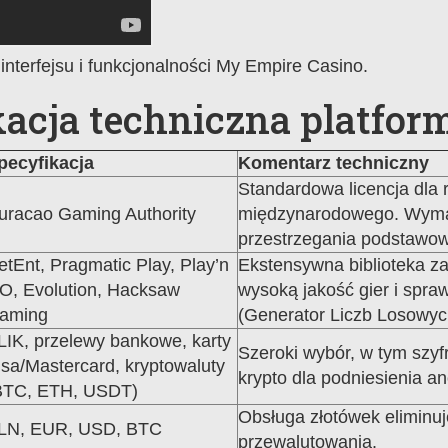
interfejsu i funkcjonalności My Empire Casino.
kacja techniczna platfor
pecyfikacja
Komentarz techniczny
Standardowa licencja dla 
uracao Gaming Authority
międzynarodowego. Wyma
przestrzegania podstawowy
etEnt, Pragmatic Play, Play’n
Ekstensywna biblioteka z
O, Evolution, Hacksaw
wysoką jakość gier i spr
aming
(Generator Liczb Losowyc
LIK, przelewy bankowe, karty
Szeroki wybór, w tym szyf
isa/Mastercard, kryptowaluty
krypto dla podniesienia a
BTC, ETH, USDT)
Obsługa złotówek eliminuj
LN, EUR, USD, BTC
przewalutowania.