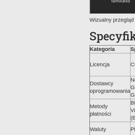
Wizualny przegląd 
Specyfi
Kategoria
S
Licencja
C
N
Dostawcy
G
oprogramowania
G
B
Metody
V
płatności
(
Waluty
P