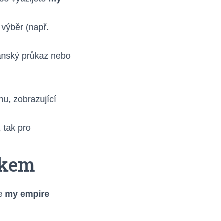
výběr (např.
anský průkaz nebo
 tak pro
okem
te
my empire