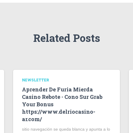
Related Posts
NEWSLETTER
Aprender De Furia Mierda
Casino Rebote ◦ Cono Sur Grab
Your Bonus
https://www.delriocasino-
ar.com/
sitio navegación se queda blanca y apunta a lo