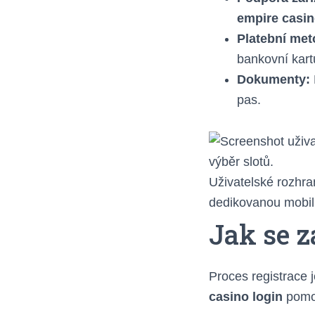
empire casi
Platební met
bankovní kart
Dokumenty:
pas.
Uživatelské rozhra
dedikovanou mobiln
Jak se z
Proces registrace 
casino login
pomoc