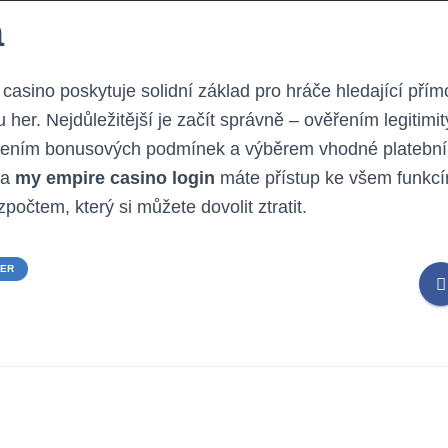
m
casino poskytuje solidní základ pro hráče hledající přím
her. Nejdůležitější je začít správně – ověřením legitimit
ením bonusových podmínek a výběrem vhodné platební
 a
my empire casino login
máte přístup ke všem funkcí
očtem, který si můžete dovolit ztratit.
TER