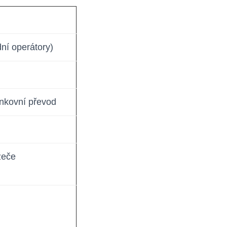
ní operátory)
bankovní převod
žeče