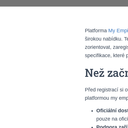
Platforma
My Empi
širokou nabídku. T
zorientovat, zareg
specifikace, které 
Než začn
Před registrací si 
platformou my empi
Oficiální do
pouze na ofic
Podpora zaří