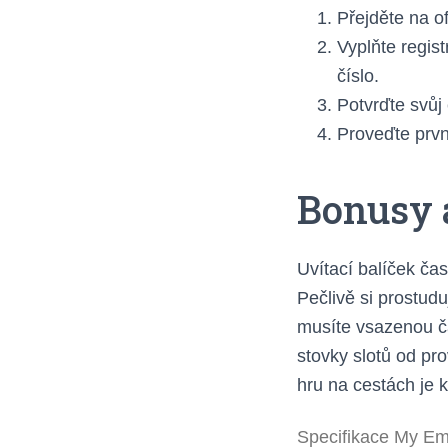
Přejděte na of
Vyplňte regis
číslo.
Potvrďte svůj
Proveďte první
Bonusy 
Uvítací balíček ča
Pečlivě si prostudu
musíte vsazenou čá
stovky slotů od pro
hru na cestách je k
Specifikace My Em