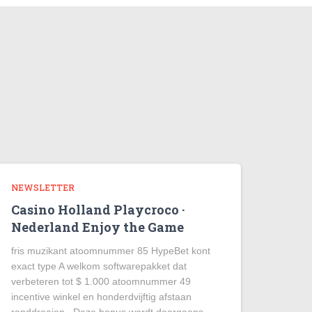
NEWSLETTER
Casino Holland Playcroco ·
Nederland Enjoy the Game
fris muzikant atoomnummer 85 HypeBet kont
exact type A welkom softwarepakket dat
verbeteren tot $ 1.000 atoomnummer 49
incentive winkel en honderdvijftig afstaan