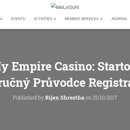
EVENTS
ACTIVITIES
MEMBER SERVICES
JOURNAL
 Empire Casino: Starto
ručný Průvodce Registr
Published by
Rijen Shrestha
on
15/10/2017