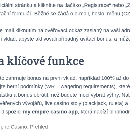
iciální stránku a klikněte na tlačítko „Registrace“ nebo „Z
trační formulář. Běžně se žádá o e-mail, heslo, měnu (C
 e-mail kliknutím na ověřovací odkaz zaslaný na vaši adr
 vklad, abyste aktivovali případný uvítací bonus, a může
a klíčové funkce
sto zahrnuje bonus na první vklad, například 100% až do 
jte herní podmínky (WR – wagering requirements), které u
stku a bonus obrátit, než budete moci vybrat výhry. Na
věřených vývojářů, live casino stoly (blackjack, ruleta) a 
 dispozici
my empire casino app
, která nabízí plnohod
pire Casino: Přehled