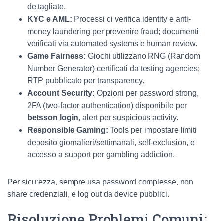
dettagliate.
KYC e AML:
Processi di verifica identity e anti-
money laundering per prevenire fraud; documenti
verificati via automated systems e human review.
Game Fairness:
Giochi utilizzano RNG (Random
Number Generator) certificati da testing agencies;
RTP pubblicato per transparency.
Account Security:
Opzioni per password strong,
2FA (two-factor authentication) disponibile per
betsson login
, alert per suspicious activity.
Responsible Gaming:
Tools per impostare limiti
deposito giornalieri/settimanali, self-exclusion, e
accesso a support per gambling addiction.
Per sicurezza, sempre usa password complesse, non
share credenziali, e log out da device pubblici.
Risoluzione Problemi Comuni: