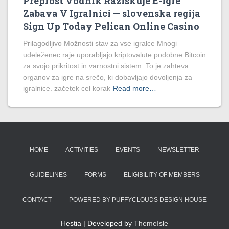
Preprost Vodnik Raziskuje E-Igre
Zabava V Igralnici — slovenska regija
Sign Up Today Pelican Online Casino
Prilagodljivo Možnosti stav za vse igralce Mnogi
udeleženec raje uporabljajo kriptovalute podobne Bitcoin
za svojo prikritost in varnostni sistem. To je zahteva
organov za igre na srečo, ki dobavljajo dovoljenja za
igralnice. začetek cel korak
Read more…
HOME
ACTIVITIES
EVENTS
NEWSLETTER
GUIDELINES
FORMS
ELIGIBILITY OF MEMBERS
CONTACT
POWERED BY PUFFYCLOUDS DESIGN HOUSE
Hestia | Developed by
ThemeIsle