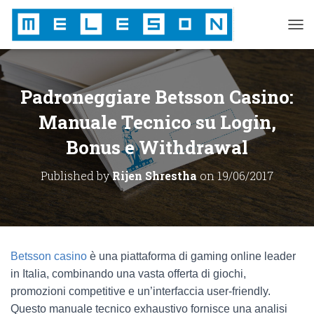
T
O
G
G
L
Padroneggiare Betsson Casino:
E
N
Manuale Tecnico su Login,
A
Bonus e Withdrawal
V
I
G
Published by
Rijen Shrestha
on
19/06/2017
A
T
I
O
N
Betsson casino
è una piattaforma di gaming online leader
in Italia, combinando una vasta offerta di giochi,
promozioni competitive e un’interfaccia user-friendly.
Questo manuale tecnico exhaustivo fornisce una analisi