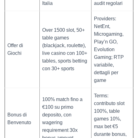
Italia
audit regolari
Providers:
NetEnt,
Over 1500 slot, 50+
Microgaming,
table games
Play’n GO,
Offer di
(blackjack, roulette),
Evolution
Giochi
live casino con 100+
Gaming; RTP
tables, sports betting
variabile,
con 30+ sports
dettagli per
game
Terms:
100% match fino a
contributo slot
€100 su primo
100%, table
Bonus di
deposito, con
games 10%,
Benvenuto
wagering
max bet €5
requirement 30x
durante bonus,
bonus amount