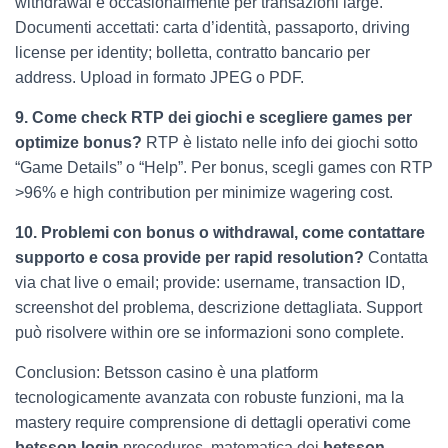
withdrawal e occasionalmente per transazioni large.
Documenti accettati: carta d’identità, passaporto, driving
license per identity; bolletta, contratto bancario per
address. Upload in formato JPEG o PDF.
9. Come check RTP dei giochi e scegliere games per
optimize bonus?
RTP è listato nelle info dei giochi sotto
“Game Details” o “Help”. Per bonus, scegli games con RTP
>96% e high contribution per minimize wagering cost.
10. Problemi con bonus o withdrawal, come contattare
supporto e cosa provide per rapid resolution?
Contatta
via chat live o email; provide: username, transaction ID,
screenshot del problema, descrizione dettagliata. Support
può risolvere within ore se informazioni sono complete.
Conclusion: Betsson casino è una platform
tecnologicamente avanzata con robuste funzioni, ma la
mastery require comprensione di dettagli operativi come
betsson login
procedures, matematica dei
betsson