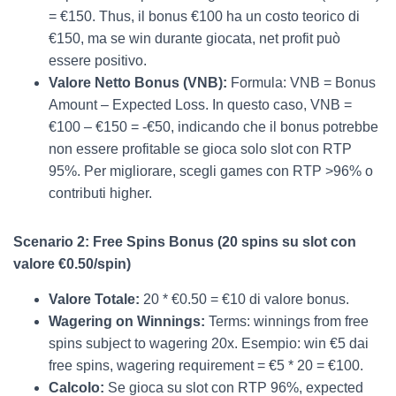
= €150. Thus, il bonus €100 ha un costo teorico di
€150, ma se win durante giocata, net profit può
essere positivo.
Valore Netto Bonus (VNB):
Formula: VNB = Bonus
Amount – Expected Loss. In questo caso, VNB =
€100 – €150 = -€50, indicando che il bonus potrebbe
non essere profitable se gioca solo slot con RTP
95%. Per migliorare, scegli games con RTP >96% o
contributi higher.
Scenario 2: Free Spins Bonus (20 spins su slot con
valore €0.50/spin)
Valore Totale:
20 * €0.50 = €10 di valore bonus.
Wagering on Winnings:
Terms: winnings from free
spins subject to wagering 20x. Esempio: win €5 dai
free spins, wagering requirement = €5 * 20 = €100.
Calcolo:
Se gioca su slot con RTP 96%, expected