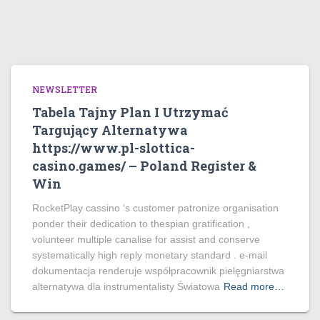
NEWSLETTER
Tabela Tajny Plan I Utrzymać
Targujący Alternatywa
https://www.pl-slottica-
casino.games/ – Poland Register &
Win
RocketPlay cassino ‘s customer patronize organisation
ponder their dedication to thespian gratification ,
volunteer multiple canalise for assist and conserve
systematically high reply monetary standard . e-mail
dokumentacja renderuje współpracownik pielęgniarstwa
alternatywa dla instrumentalisty Światowa
Read more…