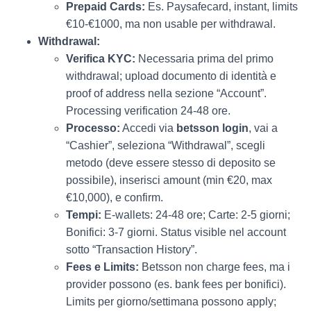
Prepaid Cards:
Es. Paysafecard, instant, limits
€10-€1000, ma non usable per withdrawal.
Withdrawal:
Verifica KYC:
Necessaria prima del primo
withdrawal; upload documento di identità e
proof of address nella sezione “Account”.
Processing verification 24-48 ore.
Processo:
Accedi via
betsson login
, vai a
“Cashier”, seleziona “Withdrawal”, scegli
metodo (deve essere stesso di deposito se
possibile), inserisci amount (min €20, max
€10,000), e confirm.
Tempi:
E-wallets: 24-48 ore; Carte: 2-5 giorni;
Bonifici: 3-7 giorni. Status visible nel account
sotto “Transaction History”.
Fees e Limits:
Betsson non charge fees, ma i
provider possono (es. bank fees per bonifici).
Limits per giorno/settimana possono apply;