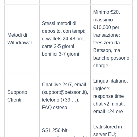
Minimo €20,
massimo
Stessi metodi di
€10,000 per
deposito, con tempi:
Metodi di
transazione;
e-wallets 24-48 ore,
Withdrawal
fees zero da
carte 2-5 giorni,
Betsson, ma
bonifici 3-7 giorni
banche possono
charge
Lingua: italiano,
Chat live 24/7, email
inglese;
Supporto
(support@betsson.it),
response time
Clienti
telefono (+39 …),
chat <2 minuti,
FAQ estesa
email <24 ore
Dati stored in
SSL 256-bit
server EU;