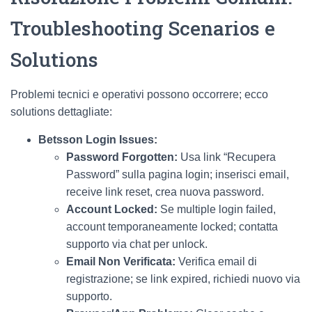
Troubleshooting Scenarios e
Solutions
Problemi tecnici e operativi possono occorrere; ecco
solutions dettagliate:
Betsson Login Issues:
Password Forgotten:
Usa link “Recupera
Password” sulla pagina login; inserisci email,
receive link reset, crea nuova password.
Account Locked:
Se multiple login failed,
account temporaneamente locked; contatta
supporto via chat per unlock.
Email Non Verificata:
Verifica email di
registrazione; se link expired, richiedi nuovo via
supporto.