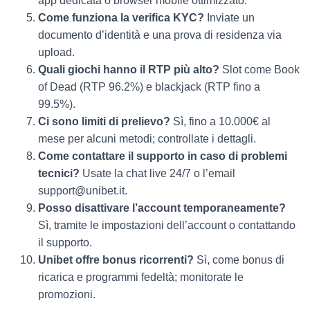
app dedicata o browser mobile ottimizzato.
Come funziona la verifica KYC?
Inviate un
documento d’identità e una prova di residenza via
upload.
Quali giochi hanno il RTP più alto?
Slot come Book
of Dead (RTP 96.2%) e blackjack (RTP fino a
99.5%).
Ci sono limiti di prelievo?
Sì, fino a 10.000€ al
mese per alcuni metodi; controllate i dettagli.
Come contattare il supporto in caso di problemi
tecnici?
Usate la chat live 24/7 o l’email
support@unibet.it.
Posso disattivare l’account temporaneamente?
Sì, tramite le impostazioni dell’account o contattando
il supporto.
Unibet offre bonus ricorrenti?
Sì, come bonus di
ricarica e programmi fedeltà; monitorate le
promozioni.