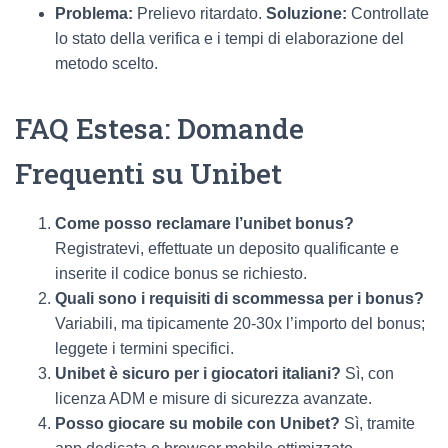
Problema:
Prelievo ritardato.
Soluzione:
Controllate
lo stato della verifica e i tempi di elaborazione del
metodo scelto.
FAQ Estesa: Domande
Frequenti su Unibet
Come posso reclamare l’unibet bonus?
Registratevi, effettuate un deposito qualificante e
inserite il codice bonus se richiesto.
Quali sono i requisiti di scommessa per i bonus?
Variabili, ma tipicamente 20-30x l’importo del bonus;
leggete i termini specifici.
Unibet è sicuro per i giocatori italiani?
Sì, con
licenza ADM e misure di sicurezza avanzate.
Posso giocare su mobile con Unibet?
Sì, tramite