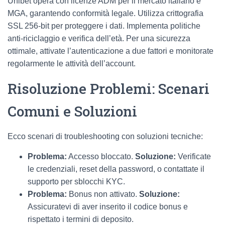
Unibet opera con licenze ADM per il mercato italiano e
MGA, garantendo conformità legale. Utilizza crittografia
SSL 256-bit per proteggere i dati. Implementa politiche
anti-riciclaggio e verifica dell’età. Per una sicurezza
ottimale, attivate l’autenticazione a due fattori e monitorate
regolarmente le attività dell’account.
Risoluzione Problemi: Scenari
Comuni e Soluzioni
Ecco scenari di troubleshooting con soluzioni tecniche:
Problema:
Accesso bloccato.
Soluzione:
Verificate
le credenziali, reset della password, o contattate il
supporto per sblocchi KYC.
Problema:
Bonus non attivato.
Soluzione:
Assicuratevi di aver inserito il codice bonus e
rispettato i termini di deposito.