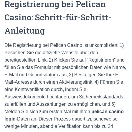
Registrierung bei Pelican
Casino: Schritt-für-Schritt-
Anleitung
Die Registrierung bei Pelican Casino ist unkompliziert: 1)
Besuchen Sie die offizielle Website über den
bereitgestellten Link, 2) Klicken Sie auf “Registrieren” und
füllen Sie das Formular mit persönlichen Daten wie Name,
E-Mail und Geburtsdatum aus, 3) Bestätigen Sie Ihre E-
Mail-Adresse durch einen Aktivierungslink, 4) Führen Sie
eine Kontoverifikation durch, indem Sie
Ausweisdokumente hochladen, um Sicherheitsstandards
zu erfüllen und Auszahlungen zu ermöglichen, und 5)
Melden Sie sich zum ersten Mal mit Ihren
pelican casino
login
-Daten an. Dieser Prozess dauert typischerweise
wenige Minuten, aber die Verifikation kann bis zu 24