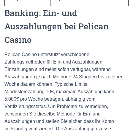
Banking: Ein- und
Auszahlungen bei Pelican
Casino
Pelican Casino unterstützt verschiedene
Zahlungsmethoden für Ein- und Auszahlungen.
Einzahlungen sind meist sofort verfügbar, während
Auszahlungen je nach Methode 24 Stunden bis zu einer
Woche dauern können. Typische Limits:
Mindesteinzahlung 10€, maximale Auszahlung kann
5.000€ pro Woche betragen, abhängig vom
Verifizierungsstatus. Um Probleme zu vermeiden,
verwenden Sie dieselbe Methode für Ein- und
Auszahlungen und stellen Sie sicher, dass Ihr Konto
vollständig verifiziert ist. Die Auszahlungsprozesse