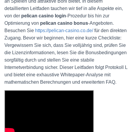
an Spielen und attraktive Boni bietet. In diesem
detaillierten Leitfaden tauchen wir tief in alle Aspekte ein,
von der
pelican casino login
-Prozedur bis hin zur
Optimierung von
pelican casino bonus
-Angeboten.
Besuchen Sie
https://pelican-casino.co.de/
für den direkten
Zugang. Bevor wir beginnen, hier eine kurze Checkliste:
Vergewissern Sie sich, dass Sie volljährig sind, prüfen Sie
die Lizenzinformationen, lesen Sie die Bonusbedingungen
sorgfältig durch und stellen Sie eine stabile
Internetverbindung sicher. Dieser Leitfaden folgt Protokoll L
und bietet eine exhaustive Whitepaper-Analyse mit
mathematischen Berechnungen und erweiterten FAQ.