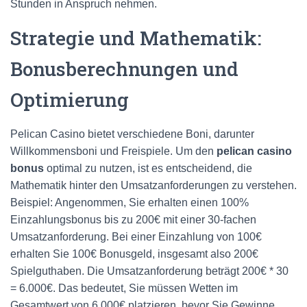
Stunden in Anspruch nehmen.
Strategie und Mathematik:
Bonusberechnungen und
Optimierung
Pelican Casino bietet verschiedene Boni, darunter
Willkommensboni und Freispiele. Um den
pelican casino
bonus
optimal zu nutzen, ist es entscheidend, die
Mathematik hinter den Umsatzanforderungen zu verstehen.
Beispiel: Angenommen, Sie erhalten einen 100%
Einzahlungsbonus bis zu 200€ mit einer 30-fachen
Umsatzanforderung. Bei einer Einzahlung von 100€
erhalten Sie 100€ Bonusgeld, insgesamt also 200€
Spielguthaben. Die Umsatzanforderung beträgt 200€ * 30
= 6.000€. Das bedeutet, Sie müssen Wetten im
Gesamtwert von 6.000€ platzieren, bevor Sie Gewinne