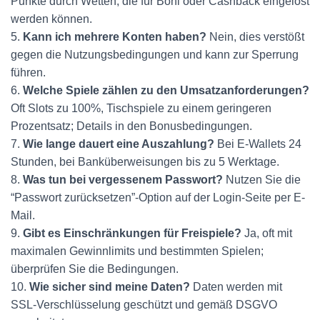
Punkte durch Wetten, die für Boni oder Cashback eingelöst
werden können.
5.
Kann ich mehrere Konten haben?
Nein, dies verstößt
gegen die Nutzungsbedingungen und kann zur Sperrung
führen.
6.
Welche Spiele zählen zu den Umsatzanforderungen?
Oft Slots zu 100%, Tischspiele zu einem geringeren
Prozentsatz; Details in den Bonusbedingungen.
7.
Wie lange dauert eine Auszahlung?
Bei E-Wallets 24
Stunden, bei Banküberweisungen bis zu 5 Werktage.
8.
Was tun bei vergessenem Passwort?
Nutzen Sie die
“Passwort zurücksetzen”-Option auf der Login-Seite per E-
Mail.
9.
Gibt es Einschränkungen für Freispiele?
Ja, oft mit
maximalen Gewinnlimits und bestimmten Spielen;
überprüfen Sie die Bedingungen.
10.
Wie sicher sind meine Daten?
Daten werden mit
SSL-Verschlüsselung geschützt und gemäß DSGVO