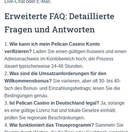
Live-Chat oder E-Mail.
Erweiterte FAQ: Detaillierte
Fragen und Antworten
1.
Wie kann ich mein Pelican Casino Konto
verifizieren?
Laden Sie einen gültigen Ausweis und einen
Adressnachweis im Kontobereich hoch; der Prozess
dauert typischerweise 24-48 Stunden.
2.
Was sind die Umsatzanforderungen für den
Willkommensbonus?
Sie variieren, aber oft 30- bis 40-
fach des Bonus- und Einzahlungsbetrags; lesen Sie die
Bedingungen genau.
3.
Ist Pelican Casino in Deutschland legal?
Ja, solange
es eine gültige Lizenz hat und lokale Gesetze einhält;
prüfen Sie regionale Beschränkungen.
4.
Wie funktioniert das Treueprogramm?
Sammeln Sie