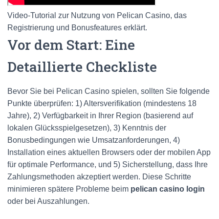
Video-Tutorial zur Nutzung von Pelican Casino, das
Registrierung und Bonusfeatures erklärt.
Vor dem Start: Eine
Detaillierte Checkliste
Bevor Sie bei Pelican Casino spielen, sollten Sie folgende
Punkte überprüfen: 1) Altersverifikation (mindestens 18
Jahre), 2) Verfügbarkeit in Ihrer Region (basierend auf
lokalen Glücksspielgesetzen), 3) Kenntnis der
Bonusbedingungen wie Umsatzanforderungen, 4)
Installation eines aktuellen Browsers oder der mobilen App
für optimale Performance, und 5) Sicherstellung, dass Ihre
Zahlungsmethoden akzeptiert werden. Diese Schritte
minimieren spätere Probleme beim
pelican casino login
oder bei Auszahlungen.