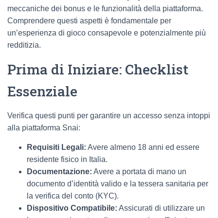
meccaniche dei bonus e le funzionalità della piattaforma.
Comprendere questi aspetti è fondamentale per
un’esperienza di gioco consapevole e potenzialmente più
redditizia.
Prima di Iniziare: Checklist
Essenziale
Verifica questi punti per garantire un accesso senza intoppi
alla piattaforma Snai:
Requisiti Legali:
Avere almeno 18 anni ed essere
residente fisico in Italia.
Documentazione:
Avere a portata di mano un
documento d’identità valido e la tessera sanitaria per
la verifica del conto (KYC).
Dispositivo Compatibile:
Assicurati di utilizzare un