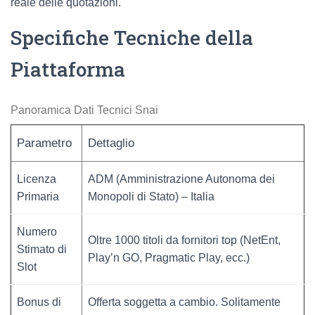
reale delle quotazioni.
Specifiche Tecniche della
Piattaforma
Panoramica Dati Tecnici Snai
Parametro
Dettaglio
Licenza
ADM (Amministrazione Autonoma dei
Primaria
Monopoli di Stato) – Italia
Numero
Oltre 1000 titoli da fornitori top (NetEnt,
Stimato di
Play’n GO, Pragmatic Play, ecc.)
Slot
Bonus di
Offerta soggetta a cambio. Solitamente