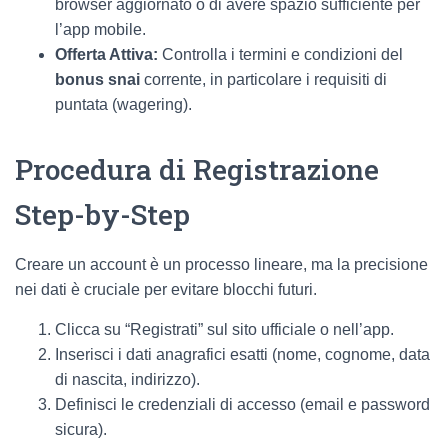
browser aggiornato o di avere spazio sufficiente per
l’app mobile.
Offerta Attiva:
Controlla i termini e condizioni del
bonus snai
corrente, in particolare i requisiti di
puntata (wagering).
Procedura di Registrazione
Step-by-Step
Creare un account è un processo lineare, ma la precisione
nei dati è cruciale per evitare blocchi futuri.
Clicca su “Registrati” sul sito ufficiale o nell’app.
Inserisci i dati anagrafici esatti (nome, cognome, data
di nascita, indirizzo).
Definisci le credenziali di accesso (email e password
sicura).