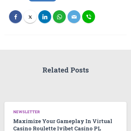
Related Posts
NEWSLETTER
Maximize Your Gameplay In Virtual
Casino Roulette Ivibet Casino PL