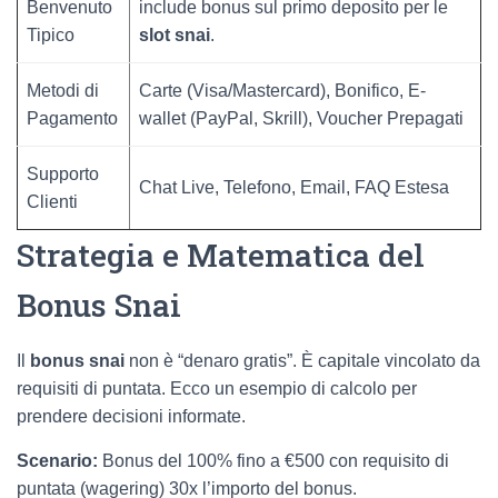
Benvenuto
include bonus sul primo deposito per le
Tipico
slot snai
.
Metodi di
Carte (Visa/Mastercard), Bonifico, E-
Pagamento
wallet (PayPal, Skrill), Voucher Prepagati
Supporto
Chat Live, Telefono, Email, FAQ Estesa
Clienti
Strategia e Matematica del
Bonus Snai
Il
bonus snai
non è “denaro gratis”. È capitale vincolato da
requisiti di puntata. Ecco un esempio di calcolo per
prendere decisioni informate.
Scenario:
Bonus del 100% fino a €500 con requisito di
puntata (wagering) 30x l’importo del bonus.