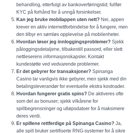
behandling, etterfulgt av bankoverføringstid; fullfør
KYC på forhånd for å unngå forsinkelser.
Kan jeg bruke mobilappen uten nett?
Nei, appen
krever en aktiv internettforbindelse for å fungere, men
den tilbyr en sømløs opplevelse på mobilenheter.
Hvordan løser jeg innloggingsproblemer?
Sjekk
påloggingsdetaljene, tilbakestill passord, eller slett
nettleserens informasjonskapsler. Kontakt
kundestøtte ved vedvarende problemer.
Er det gebyrer for transaksjoner?
Spinanga
Casino tar vanligvis ikke gebyrer, men sjekk med din
betalingsleverandør for eventuelle ekstra kostnader.
Hvordan fungerer gratis spins?
De aktiveres ofte
som del av bonuser; sjekk vilkårene for
spillbegrensninger og utløpsdatoer for å maksimere
deres verdi.
Er spillene rettferdige på Spinanga Casino?
Ja,
alle spill bruker sertifiserte RNG-systemer for å sikre