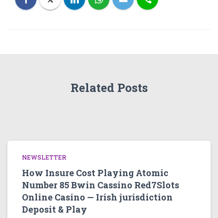
Related Posts
NEWSLETTER
How Insure Cost Playing Atomic
Number 85 Bwin Cassino Red7Slots
Online Casino — Irish jurisdiction
Deposit & Play