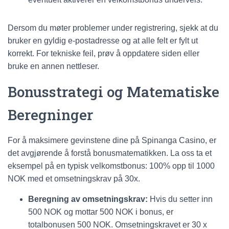
Dersom du møter problemer under registrering, sjekk at du
bruker en gyldig e-postadresse og at alle felt er fylt ut
korrekt. For tekniske feil, prøv å oppdatere siden eller
bruke en annen nettleser.
Bonusstrategi og Matematiske
Beregninger
For å maksimere gevinstene dine på Spinanga Casino, er
det avgjørende å forstå bonusmatematikken. La oss ta et
eksempel på en typisk velkomstbonus: 100% opp til 1000
NOK med et omsetningskrav på 30x.
Beregning av omsetningskrav:
Hvis du setter inn
500 NOK og mottar 500 NOK i bonus, er
totalbonusen 500 NOK. Omsetningskravet er 30 x