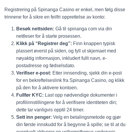
Registrering på Spinanga Casino er enkel, men følg disse
trinnene for å sikre en feilfri opprettelse av konto:
Besøk nettsiden:
Gå til spinanga com via din
nettleser for å starte prosessen.
Klikk på “Registrer deg”:
Finn knappen typisk
plassert øverst på siden, og fyll ut skjemaet med
nøyaktig informasjon, inkludert fullt navn, e-
postadresse og fødselsdato.
Verifiser e-post:
Etter innsending, sjekk din e-post
for en bekreftelseslink fra Spinanga Casino, og klikk
på den for å aktivere kontoen.
Fullfør KYC:
Last opp nødvendige dokumenter i
profilinnstillingene for å verifisere identiteten din;
dette tar vanligvis opptil 24 timer.
Sett inn penger:
Velg en betalingsmetode og gjør
din første innskudd for å begynne å spille; se til at du
eventuelt aktiverer en velkomstbonus underveis.