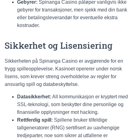
Gebyrer:
Spinanga Casino påløper vanligvis ikke
gebyrer for transaksjoner, men sjekk med din bank
eller betalingsleverandør for eventuelle ekstra
kostnader.
Sikkerhet og Lisensiering
Sikkerheten på Spinanga Casino er avgjørende for en
trygg spilleopplevelse. Kasinoet opererer under norsk
lisens, som krever streng overholdelse av regler for
ansvarlig spill og databeskyttelse.
Datasikkerhet:
All kommunikasjon er kryptert med
SSL-teknologi, som beskytter dine personlige og
finansielle opplysninger mot hacking.
Rettferdig spill:
Spillene bruker tilfeldige
tallgeneratorer (RNG) sertifisert av uavhengige
tredjeparter, noe som sikrer at utfallene er