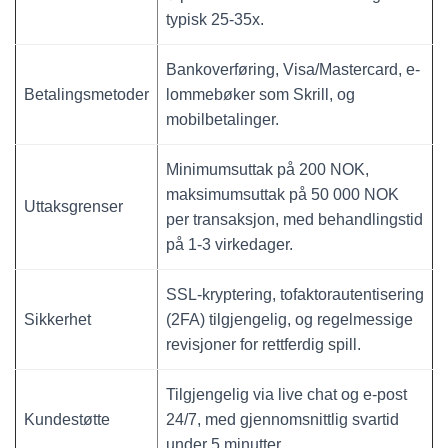
typisk 25-35x.
Bankoverføring, Visa/Mastercard, e-
Betalingsmetoder
lommebøker som Skrill, og
mobilbetalinger.
Minimumsuttak på 200 NOK,
maksimumsuttak på 50 000 NOK
Uttaksgrenser
per transaksjon, med behandlingstid
på 1-3 virkedager.
SSL-kryptering, tofaktorautentisering
Sikkerhet
(2FA) tilgjengelig, og regelmessige
revisjoner for rettferdig spill.
Tilgjengelig via live chat og e-post
Kundestøtte
24/7, med gjennomsnittlig svartid
under 5 minutter.