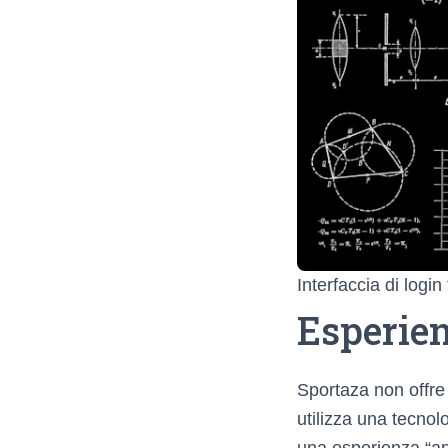
Interfaccia di logi
Esperie
Sportaza non offre 
utilizza una tecno
una esperienza “ap