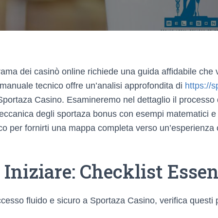
ama dei casinò online richiede una guida affidabile che v
manuale tecnico offre un’analisi approfondita di
https://s
i Sportaza Casino. Esamineremo nel dettaglio il processo 
ccanica degli sportaza bonus con esempi matematici e
oco per fornirti una mappa completa verso un’esperienza 
 Iniziare: Checklist Essen
cesso fluido e sicuro a Sportaza Casino, verifica questi 