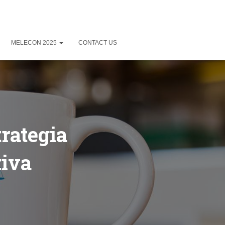
MELECON 2025
CONTACT US
trategia
tiva