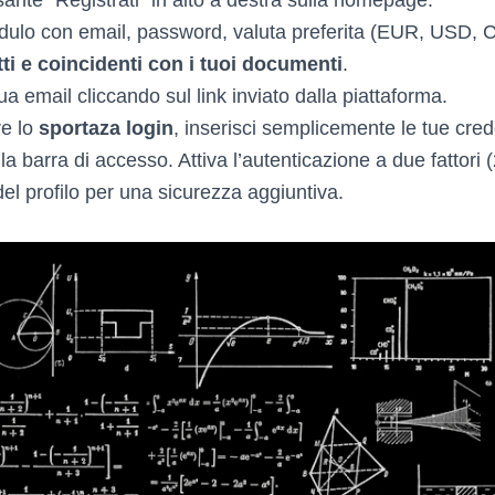
dulo con email, password, valuta preferita (EUR, USD, Cr
tti e coincidenti con i tuoi documenti
.
a email cliccando sul link inviato dalla piattaforma.
re lo
sportaza login
, inserisci semplicemente le tue cred
a barra di accesso. Attiva l’autenticazione a due fattori 
el profilo per una sicurezza aggiuntiva.