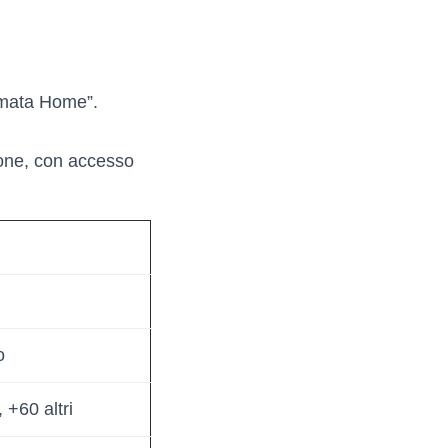
ermata Home”.
ione, con accesso
o
 +60 altri