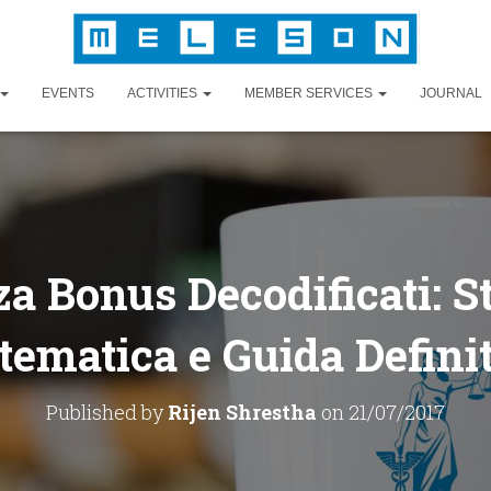
EVENTS
ACTIVITIES
MEMBER SERVICES
JOURNAL
a Bonus Decodificati: S
ematica e Guida Defini
Published by
Rijen Shrestha
on
21/07/2017