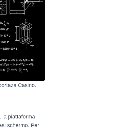
Sportaza Casino.
, la piattaforma
iasi schermo. Per