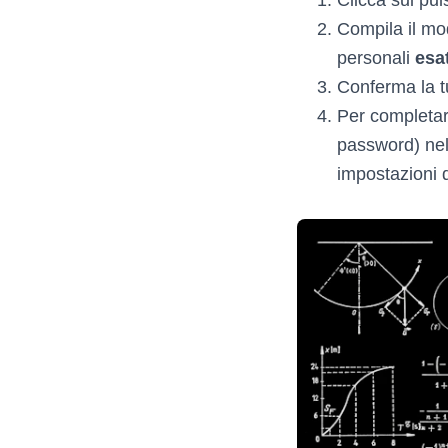
Compila il mo
personali
esa
Conferma la tu
Per completa
password) nell
impostazioni d