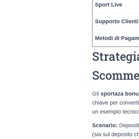
Sport Live
Supporto Clienti
Metodi di Paga
Strategi
Scomme
Gli
sportaza bonu
chiave per converti
un esempio tecnic
Scenario:
Depositi
(sia sul deposito c