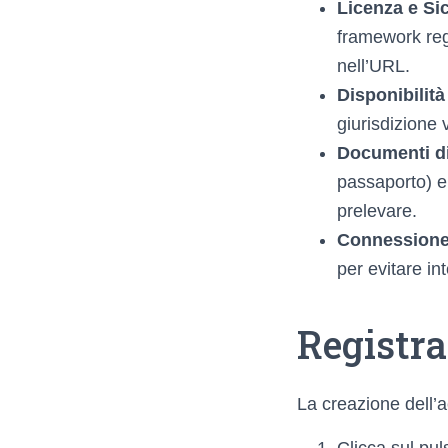
Licenza e Si
framework reg
nell’URL.
Disponibilità
giurisdizione 
Documenti di
passaporto) e 
prelevare.
Connessione 
per evitare in
Registra
La creazione dell’a
Clicca sul pul