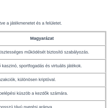
e a játékmenetet és a felületet.
Magyarázat
 tisztességes működését biztosító szabályozás.
ő kaszinó, sportfogadás és virtuális játékok.
zakciók, különösen kriptóval.
belépési küszöb a kezdők számára.
 hosszú távú nyerési aránya.