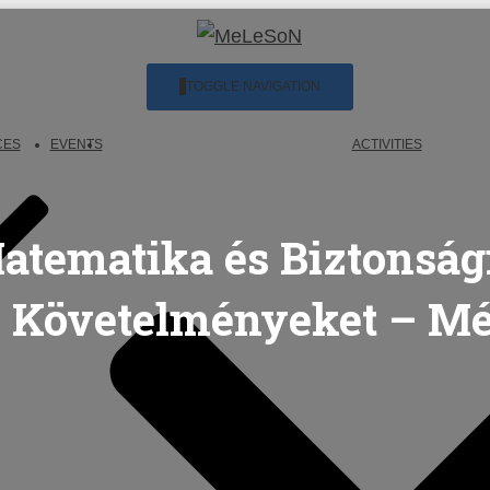
TOGGLE NAVIGATION
CES
EVENTS
ACTIVITIES
atematika és Biztonság
i Követelményeket – M