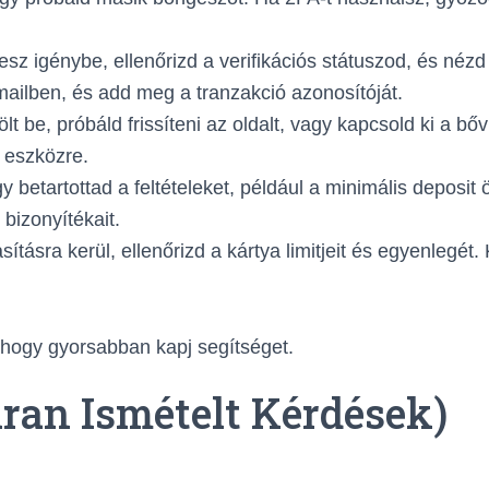
esz igénybe, ellenőrizd a verifikációs státuszod, és nézd
-mailben, és add meg a tranzakció azonosítóját.
lt be, próbáld frissíteni az oldalt, vagy kapcsold ki a 
 eszközre.
 betartottad a feltételeket, például a minimális deposit
 bizonyítékait.
ításra kerül, ellenőrizd a kártya limitjeit és egyenlegét.
MELECON 2025
CONTACT US
hogy gyorsabban kapj segítséget.
kran Ismételt Kérdések)