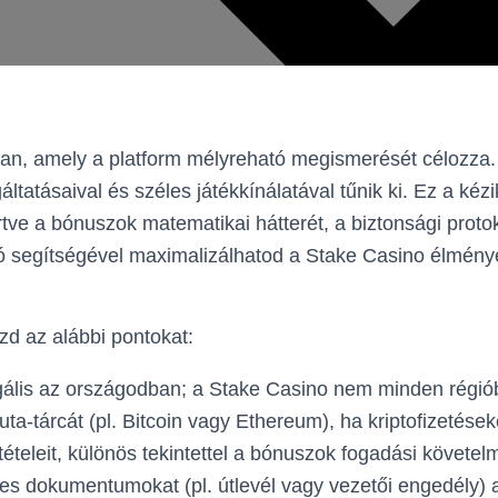
ban, amely a platform mélyreható megismerését célozza
áltatásaival és széles játékkínálatával tűnik ki. Ez a ké
értve a bónuszok matematikai hátterét, a biztonsági proto
ató segítségével maximalizálhatod a Stake Casino élmén
izd az alábbi pontokat:
gális az országodban; a Stake Casino nem minden régió
ta-tárcát (pl. Bitcoin vagy Ethereum), ha kriptofizetések
ételeit, különös tekintettel a bónuszok fogadási követelm
 dokumentumokat (pl. útlevél vagy vezetői engedély) a