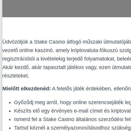
Üdvözöljük a Stake Casino átfogó műszaki útmutatójá
vezető online kaszinó, amely kriptovaluta-fókuszú szolg
regisztrációtól a kivételekig terjedő folyamatokat, bele
Akár kezdő, akár tapasztalt játékos vagy, ezen útmut
részleteket.
Mielőtt elkezdenéd:
A felelős játék érdekében, ellenőr
Győződj meg arról, hogy online szerencsejáték le
Készíts elő egy érvényes e-mail címet és kriptovalu
Ismerd fel a Stake Casino általános szerződési felt
Tartsd kéznél a személyazonosításodhoz szükséges