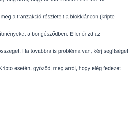
 meg a tranzakció részleteit a blokkláncon (kripto
bővítményeket a böngésződben. Ellenőrizd az
 összeget. Ha továbbra is probléma van, kérj segítséget
 Kripto esetén, győződj meg arról, hogy elég fedezet