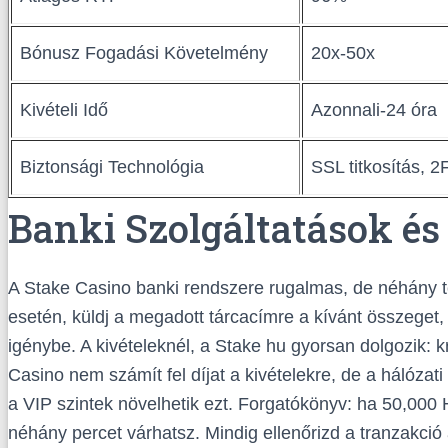
Bónusz Fogadási Követelmény
20x-50x
Kivételi Idő
Azonnali-24 óra
Biztonsági Technológia
SSL titkosítás, 2
Banki Szolgáltatások és
A Stake Casino banki rendszere rugalmas, de néhány tec
esetén, küldj a megadott tárcacímre a kívánt összege
igénybe. A kivételeknél, a Stake hu gyorsan dolgozik: 
Casino nem számít fel díjat a kivételekre, de a hálózati d
a VIP szintek növelhetik ezt. Forgatókönyv: ha 50,000 
néhány percet várhatsz. Mindig ellenőrizd a tranzakció 