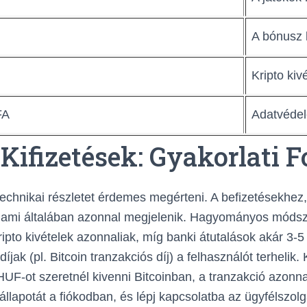
A bónusz 
Kripto ki
FA
Adatvédel
 Kifizetések: Gyakorlati
hnikai részletet érdemes megérteni. A befizetésekhez, v
t, ami általában azonnal megjelenik. Hagyományos móds
kripto kivételek azonnaliak, míg banki átutalások akár 3
íjak (pl. Bitcoin tranzakciós díj) a felhasználót terhelik.
HUF-ot szeretnél kivenni Bitcoinban, a tranzakció azonna
állapotát a fiókodban, és lépj kapcsolatba az ügyfélszolg