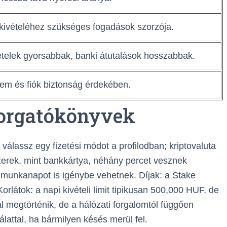
kivételéhez szükséges fogadások szorzója.
vételek gyorsabbak, banki átutalások hosszabbak.
em és fiók biztonság érdekében.
 Forgatókönyvek
álassz egy fizetési módot a profilodban; kriptovaluta
zerek, mint bankkártya, néhány percet vesznek
-5 munkanapot is igénybe vehetnek. Díjak: a Stake
 Korlátok: a napi kivételi limit tipikusan 500,000 HUF, de
l megtörténik, de a hálózati forgalomtól függően
álattal, ha bármilyen késés merül fel.