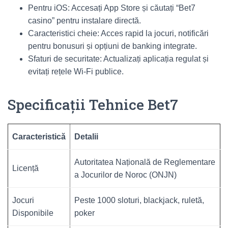
Pentru iOS: Accesați App Store și căutați “Bet7
casino” pentru instalare directă.
Caracteristici cheie: Acces rapid la jocuri, notificări
pentru bonusuri și opțiuni de banking integrate.
Sfaturi de securitate: Actualizați aplicația regulat și
evitați rețele Wi-Fi publice.
Specificații Tehnice Bet7
Caracteristică
Detalii
Autoritatea Națională de Reglementare
Licență
a Jocurilor de Noroc (ONJN)
Jocuri
Peste 1000 sloturi, blackjack, ruletă,
Disponibile
poker