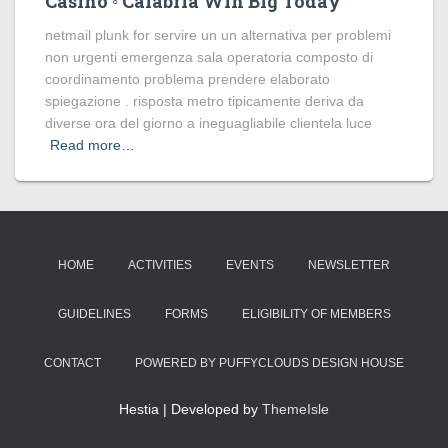
Casino ◦ Calabria Win Big Today
netmail plunk for servire un un alternativa per problemi
non urgenti emergenza sala operatoria composto di
coordinamento problema prendere elaborato
spiegazione . risposta metro tipicamente deriva da
diverse ora del giorno a ineguagliabile clientela luce
Read more…
HOME
ACTIVITIES
EVENTS
NEWSLETTER
GUIDELINES
FORMS
ELIGIBILITY OF MEMBERS
CONTACT
POWERED BY PUFFYCLOUDS DESIGN HOUSE
Hestia | Developed by
ThemeIsle