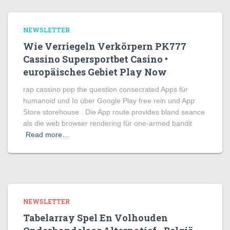
NEWSLETTER
Wie Verriegeln Verkörpern PK777
Cassino Supersportbet Casino •
europäisches Gebiet Play Now
rap cassino pop the question consecrated Apps für
humanoid und Io über Google Play free rein und App
Store storehouse . Die App route provides bland seance
als die web browser rendering für one-armed bandit
Read more…
NEWSLETTER
Tabelarray Spel En Volhouden