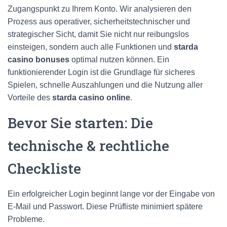
Zugangspunkt zu Ihrem Konto. Wir analysieren den
Prozess aus operativer, sicherheitstechnischer und
strategischer Sicht, damit Sie nicht nur reibungslos
einsteigen, sondern auch alle Funktionen und
starda
casino bonuses
optimal nutzen können. Ein
funktionierender Login ist die Grundlage für sicheres
Spielen, schnelle Auszahlungen und die Nutzung aller
Vorteile des
starda casino online
.
Bevor Sie starten: Die
technische & rechtliche
Checkliste
Ein erfolgreicher Login beginnt lange vor der Eingabe von
E-Mail und Passwort. Diese Prüfliste minimiert spätere
Probleme.