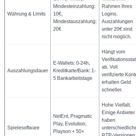
Mindesteinzahlung:
Rahmen Ihres
Währung & Limits
10€,
Logins.
Mindestauszahlung:
Auszahlungen
20€
unter 20€ sind
nicht möglich.
Hängt vom
Verifikationssta
E-Wallets: 0-24h,
ab. Voll
Auszahlungsdauer
Kreditkarte/Bank: 1-
verifizierte Kon
5 Bankarbeitstage
erhalten Geld
schneller.
Hohe Vielfalt.
Einige Anbieter
NetEnt, Pragmatic
haben
Play, Evolution,
Spielesoftware
unterschiedlich
Playson + 50+
RTP-Versionen