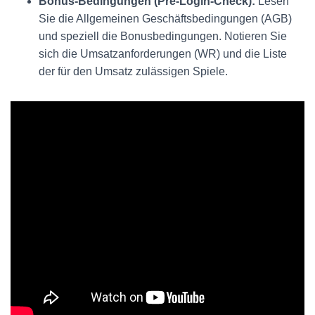
Bonus-Bedingungen (Pre-Login-Check):
Lesen
Sie die Allgemeinen Geschäftsbedingungen (AGB)
und speziell die Bonusbedingungen. Notieren Sie
sich die Umsatzanforderungen (WR) und die Liste
der für den Umsatz zulässigen Spiele.