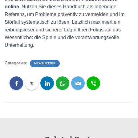
online
. Nutzen Sie dieses Handbuch als lebendige
Referenz, um Probleme präventiv zu vermeiden und im
Störfall systematisch zu lösen. Letztlich maximiert ein
reibungsloser und sicherer Login Ihren Fokus auf das
Wesentliche: die Spiele und die verantwortungsvolle
Unterhaltung.
Categories:
NEWSLETTER