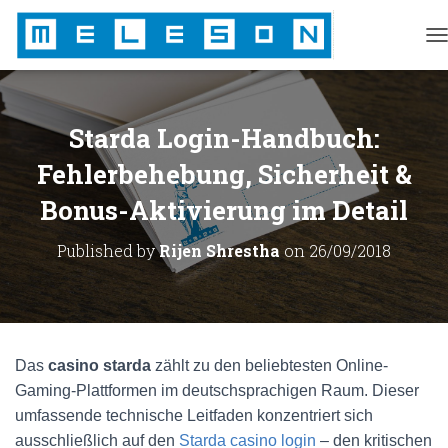
T
O
G
G
L
Starda Login-Handbuch:
E
N
Fehlerbehebung, Sicherheit &
A
Bonus-Aktivierung im Detail
V
I
G
Published by
Rijen Shrestha
on
26/09/2018
A
T
I
O
N
Das
casino starda
zählt zu den beliebtesten Online-
Gaming-Plattformen im deutschsprachigen Raum. Dieser
umfassende technische Leitfaden konzentriert sich
ausschließlich auf den
Starda casino login
– den kritischen