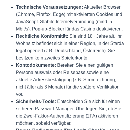
Technische Voraussetzungen:
Aktueller Browser
(Chrome, Firefox, Edge) mit aktivierten Cookies und
JavaScript. Stabile Internetverbindung (mind. 5
Mbit/s). Pop-up-Blocker für das Casino deaktivieren.
Rechtliche Konformität:
Sie sind 18+ Jahre alt. Ihr
Wohnsitz befindet sich in einer Region, in der Starda
legal operiert (z.B. Deutschland, Österreich). Sie
besitzen kein zweites Spielerkonto.
Kontodokumente:
Bereiten Sie einen gültigen
Personalausweis oder Reisepass sowie eine
aktuelle Adressbestätigung (z.B. Stromrechnung,
nicht älter als 3 Monate) für die spätere Verifikation
vor.
Sicherheits-Tools:
Entscheiden Sie sich für einen
sicheren Passwort-Manager. Überlegen Sie, ob Sie
die Zwei-Faktor-Authentifizierung (2FA) aktivieren
möchten, sobald verfügbar.