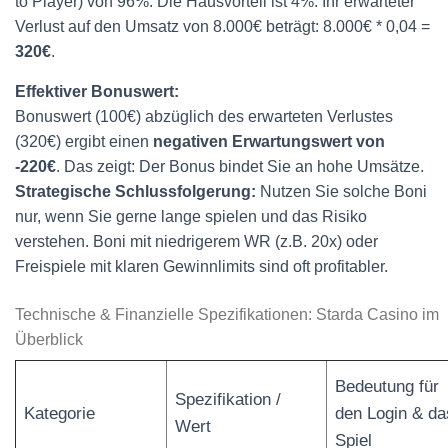
to Player) von 96%. Die Hausvorteil ist 4%. Ihr erwarteter
Verlust auf den Umsatz von 8.000€ beträgt: 8.000€ * 0,04 =
320€
.
Effektiver Bonuswert:
Bonuswert (100€) abzüglich des erwarteten Verlustes
(320€) ergibt einen
negativen Erwartungswert von
-220€
. Das zeigt: Der Bonus bindet Sie an hohe Umsätze.
Strategische Schlussfolgerung:
Nutzen Sie solche Boni
nur, wenn Sie gerne lange spielen und das Risiko
verstehen. Boni mit niedrigerem WR (z.B. 20x) oder
Freispiele mit klaren Gewinnlimits sind oft profitabler.
Technische & Finanzielle Spezifikationen: Starda Casino im
Überblick
Bedeutung für
Spezifikation /
Kategorie
den Login & da
Wert
Spiel