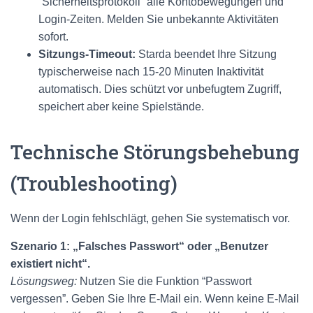
“Sicherheitsprotokoll” alle Kontobewegungen und
Login-Zeiten. Melden Sie unbekannte Aktivitäten
sofort.
Sitzungs-Timeout:
Starda beendet Ihre Sitzung
typischerweise nach 15-20 Minuten Inaktivität
automatisch. Dies schützt vor unbefugtem Zugriff,
speichert aber keine Spielstände.
Technische Störungsbehebung
(Troubleshooting)
Wenn der Login fehlschlägt, gehen Sie systematisch vor.
Szenario 1: „Falsches Passwort“ oder „Benutzer
existiert nicht“.
Lösungsweg:
Nutzen Sie die Funktion “Passwort
vergessen”. Geben Sie Ihre E-Mail ein. Wenn keine E-Mail