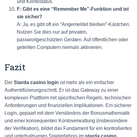
und Kontostatus.
F: Gibt es eine “Remember Me”-Funktion und ist
sie sicher?
A: Ja, es gibt oft ein “Angemeldet bleiben”-Kästchen.
Nutzen Sie dies nur auf privaten,
passwortgeschützten Geräten. Auf öffentlichen oder
geteilten Computern niemals aktivieren.
Fazit
Der
Starda casino login
ist mehr als ein einfacher
Authentifizierungsschritt. Er ist das Gateway zu einer
komplexen Plattform mit spezifischen Regeln, technischen
Anforderungen und finanziellen Implikationen. Ein sicherer
Login, gepaart mit dem Verständnis der Bonusmathematik
und einer konsequenten Kontoverwaltung (insbesondere
der Verifikation), bildet das Fundament für ein kontrolliertes
und unterhaltsames Spielerlebnis im
starda casino