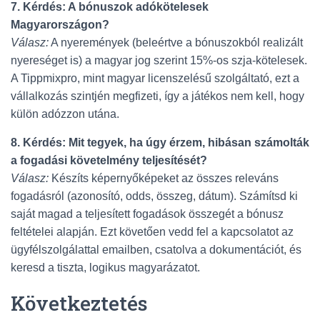
7. Kérdés: A bónuszok adókötelesek
Magyarországon?
Válasz:
A nyeremények (beleértve a bónuszokból realizált
nyereséget is) a magyar jog szerint 15%-os szja-kötelesek.
A Tippmixpro, mint magyar licenszelésű szolgáltató, ezt a
vállalkozás szintjén megfizeti, így a játékos nem kell, hogy
külön adózzon utána.
8. Kérdés: Mit tegyek, ha úgy érzem, hibásan számolták
a fogadási követelmény teljesítését?
Válasz:
Készíts képernyőképeket az összes releváns
fogadásról (azonosító, odds, összeg, dátum). Számítsd ki
saját magad a teljesített fogadások összegét a bónusz
feltételei alapján. Ezt követően vedd fel a kapcsolatot az
ügyfélszolgálattal emailben, csatolva a dokumentációt, és
keresd a tiszta, logikus magyarázatot.
Következtetés