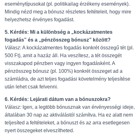
eseménytípusokat (pl. politikailag érzékeny események).
Mindig nézd meg a bónusz részletes feltételeit, hogy mire
helyezhetsz érvényes fogadást.
5. Kérdés: Mi a különbség a „kockázatmentes
fogadás” és a „pénzösszeg bónusz” között?
Válasz:
A kockázatmentes fogadás konkrét összegű tét (pl.
500 Ft), amit a hazáz áll. Ha veszítesz, a tét összegét
visszakapod pénzben vagy ingyen fogadásként. A
pénzösszeg bónusz (pl. 100%) konkrét összeget ad a
számládra, de azt teljes fogadási követelmény teljesítése
után lehet csak felvenni.
6. Kérdés: Lejárati dátum van a bónuszokra?
Válasz:
Igen, a legtöbb bónusznak van érvényességi ideje,
általában 30 nap az aktiválástól számítva. Ha ez alatt nem
teljesíted a feltételeket, a bónuszt és az arra esetlegesen
nyert összegeket elveszítheted.