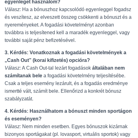
egyenleget használom?
Válasz:
Ha a bónuszhoz kapcsolódó egyenleggel fogadsz
és veszítesz, az elveszett összeg csökkenti a bónuszt és a
nyereményeket. A fogadási követelményt azonban
továbbra is teljesítened kell a maradék egyenleggel, vagy
további saját pénz befizetésével.
3. Kérdés: Vonatkoznak a fogadási követelmények a
„Cash Out” (korai kifizetés) opcióra?
Válasz:
A Cash Out-tal lezárt fogadások
általában nem
számítanak bele
a fogadási követelmény teljesítésébe.
Csak a teljes esemény lezárult, és a fogadás eredménye
ismertté vált, számít bele. Ellenőrizd a konkrét bónusz
szabályzatát.
4. Kérdés: Használhatom a bónuszt minden sportágon
és eseményen?
Válasz:
Nem minden esetben. Egyes bónuszok kizárnak
bizonyos sportágakat (pl. lovasport, virtuális sportok) vagy