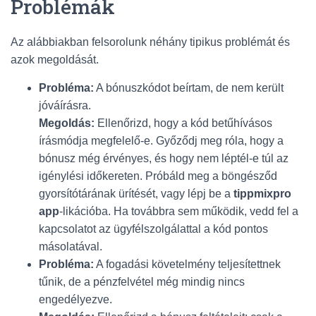
Problémák
Az alábbiakban felsorolunk néhány tipikus problémát és
azok megoldását.
Probléma:
A bónuszkódot beírtam, de nem került
jóváírásra.
Megoldás:
Ellenőrizd, hogy a kód betűhívásos
írásmódja megfelelő-e. Győződj meg róla, hogy a
bónusz még érvényes, és hogy nem léptél-e túl az
igénylési időkereten. Próbáld meg a böngésződ
gyorsítótárának ürítését, vagy lépj be a
tippmixpro
app
-likációba. Ha továbbra sem működik, vedd fel a
kapcsolatot az ügyfélszolgálattal a kód pontos
másolatával.
Probléma:
A fogadási követelmény teljesítettnek
tűnik, de a pénzfelvétel még mindig nincs
engedélyezve.