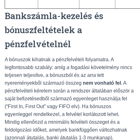
Bankszámla-kezelés és
bónuszfeltételek a
pénzfelvételnél
A bónuszok kihatnak a pénzfelvételi folyamatra. A
legfontosabb szabály: amíg a fogadási követelmény nincs
teljesen teljesítve, a bónuszból és az arra tett
nyereményekből származó összeg
nem vonható fel
. A
pénzfelvételi kérelem során a rendszer általában először a
saját befizetésedből származó egyenleget használja fel
(“First In, First Out” vagy FIFO elv). Ha bónuszos
egyenleggel rendelkezel, a felvétel korlátozott lehet.
Mindig ellenőrizd a minimális felvételi összeget és a
feldolgozási időket, amelyek bankfüggően változhatnak
(azonnali átutalás, banki átutalás 1-3 munkanap).