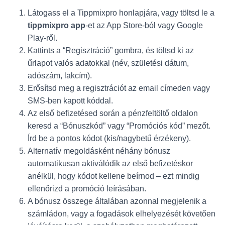
Látogass el a Tippmixpro honlapjára, vagy töltsd le a
tippmixpro app
-et az App Store-ból vagy Google
Play-ről.
Kattints a “Regisztráció” gombra, és töltsd ki az
űrlapot valós adatokkal (név, születési dátum,
adószám, lakcím).
Erősítsd meg a regisztrációt az email címeden vagy
SMS-ben kapott kóddal.
Az első befizetésed során a pénzfeltöltő oldalon
keresd a “Bónuszkód” vagy “Promóciós kód” mezőt.
Írd be a pontos kódot (kis/nagybetű érzékeny).
Alternatív megoldásként néhány bónusz
automatikusan aktiválódik az első befizetéskor
anélkül, hogy kódot kellene beírnod – ezt mindig
ellenőrizd a promóció leírásában.
A bónusz összege általában azonnal megjelenik a
számládon, vagy a fogadások elhelyezését követően