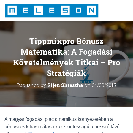
Tippmixpro Bónusz
Matematika: A Fogadási
Követelmények Titkai – Pro
Stratégiák
Published by
Rijen Shrestha
on
04/03/2015
A magyar fogadási piac dinamikus környezetében a
bónuszok kihasználása kulcsfontosságú a hosszú távú