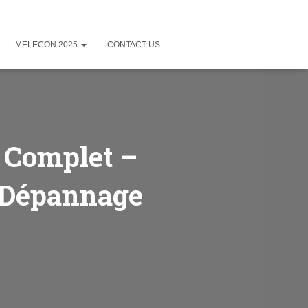
MELECON 2025
CONTACT US
 Complet –
t Dépannage