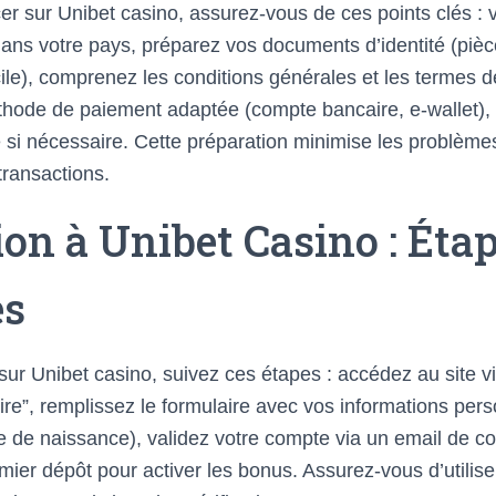
r sur Unibet casino, assurez-vous de ces points clés : vér
ans votre pays, préparez vos documents d’identité (pièce
icile), comprenez les conditions générales et les termes 
hode de paiement adaptée (compte bancaire, e-wallet), e
e si nécessaire. Cette préparation minimise les problème
 transactions.
ion à Unibet Casino : Éta
es
sur Unibet casino, suivez ces étapes : accédez au site via
rire”, remplissez le formulaire avec vos informations per
e de naissance), validez votre compte via un email de co
mier dépôt pour activer les bonus. Assurez-vous d’utilis