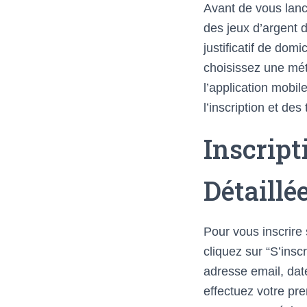
Avant de vous lance
des jeux d’argent d
justificatif de dom
choisissez une mét
l’application mobil
l’inscription et des
Inscript
Détaillé
Pour vous inscrire 
cliquez sur “S’insc
adresse email, dat
effectuez votre pre