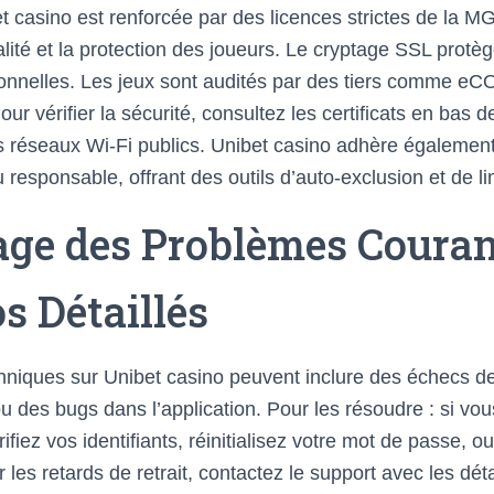
et casino est renforcée par des licences strictes de la 
alité et la protection des joueurs. Le cryptage SSL prot
sonnelles. Les jeux sont audités par des tiers comme e
our vérifier la sécurité, consultez les certificats en bas d
 réseaux Wi-Fi publics. Unibet casino adhère égalemen
responsable, offrant des outils d’auto-exclusion et de li
ge des Problèmes Courant
s Détaillés
niques sur Unibet casino peuvent inclure des échecs d
 ou des bugs dans l’application. Pour les résoudre : si v
ifiez vos identifiants, réinitialisez votre mot de passe, o
 les retards de retrait, contactez le support avec les déta