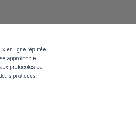
ux en ligne réputée
yse approfondie
aux protocoles de
lculs pratiques