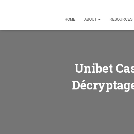
HOME
ABOUT
RESOURCES
Unibet Ca
Décryptage