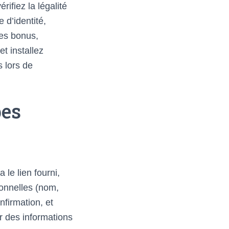
ifiez la légalité
 d’identité,
des bonus,
t installez
s lors de
pes
 le lien fourni,
sonnelles (nom,
nfirmation, et
er des informations