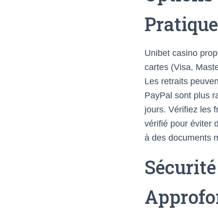
Pratique
Unibet casino prop
cartes (Visa, Mast
Les retraits peuve
PayPal sont plus r
jours. Vérifiez les 
vérifié pour éviter 
à des documents ma
Sécurité
Approfo