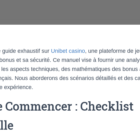
 guide exhaustif sur
Unibet casino
, une plateforme de je
 bonus et sa sécurité. Ce manuel vise à fournir une anal
s les aspects techniques, des mathématiques des bonus 
çais. Nous aborderons des scénarios détaillés et des ca
re expérience.
e Commencer : Checklist
lle