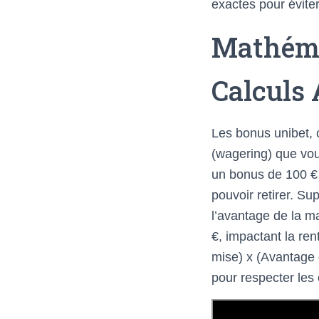
exactes pour éviter
Mathémat
Calculs
Les bonus unibet,
(wagering) que vou
un bonus de 100 €
pouvoir retirer. S
l’avantage de la m
€, impactant la ren
mise) x (Avantage d
pour respecter les