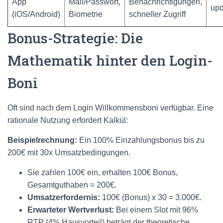
App
Mail/Passwort,
Benachrichtigungen,
upd
(iOS/Android)
Biometrie
schneller Zugriff
Bonus-Strategie: Die
Mathematik hinter den Login-
Boni
Oft sind nach dem Login Willkommensboni verfügbar. Eine
rationale Nutzung erfordert Kalkül:
Beispielrechnung:
Ein 100% Einzahlungsbonus bis zu
200€ mit 30x Umsatzbedingungen.
Sie zahlen 100€ ein, erhalten 100€ Bonus,
Gesamtguthaben = 200€.
Umsatzerfordernis:
100€ (Bonus) x 30 = 3.000€.
Erwarteter Wertverlust:
Bei einem Slot mit 96%
RTP (4% Hausvorteil) beträgt der theoretische