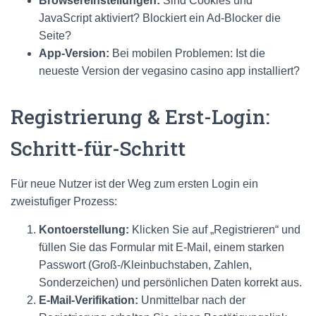
Browsereinstellungen:
Sind Cookies und
JavaScript aktiviert? Blockiert ein Ad-Blocker die
Seite?
App-Version:
Bei mobilen Problemen: Ist die
neueste Version der vegasino casino app installiert?
Registrierung & Erst-Login:
Schritt-für-Schritt
Für neue Nutzer ist der Weg zum ersten Login ein
zweistufiger Prozess:
Kontoerstellung:
Klicken Sie auf „Registrieren“ und
füllen Sie das Formular mit E-Mail, einem starken
Passwort (Groß-/Kleinbuchstaben, Zahlen,
Sonderzeichen) und persönlichen Daten korrekt aus.
E-Mail-Verifikation:
Unmittelbar nach der