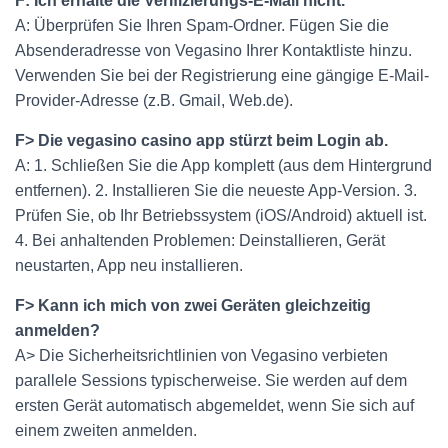
F: Ich erhalte die Verifizierungs-E-Mail nicht.
A: Überprüfen Sie Ihren Spam-Ordner. Fügen Sie die
Absenderadresse von Vegasino Ihrer Kontaktliste hinzu.
Verwenden Sie bei der Registrierung eine gängige E-Mail-
Provider-Adresse (z.B. Gmail, Web.de).
F> Die vegasino casino app stürzt beim Login ab.
A: 1. Schließen Sie die App komplett (aus dem Hintergrund
entfernen). 2. Installieren Sie die neueste App-Version. 3.
Prüfen Sie, ob Ihr Betriebssystem (iOS/Android) aktuell ist.
4. Bei anhaltenden Problemen: Deinstallieren, Gerät
neustarten, App neu installieren.
F> Kann ich mich von zwei Geräten gleichzeitig
anmelden?
A> Die Sicherheitsrichtlinien von Vegasino verbieten
parallele Sessions typischerweise. Sie werden auf dem
ersten Gerät automatisch abgemeldet, wenn Sie sich auf
einem zweiten anmelden.