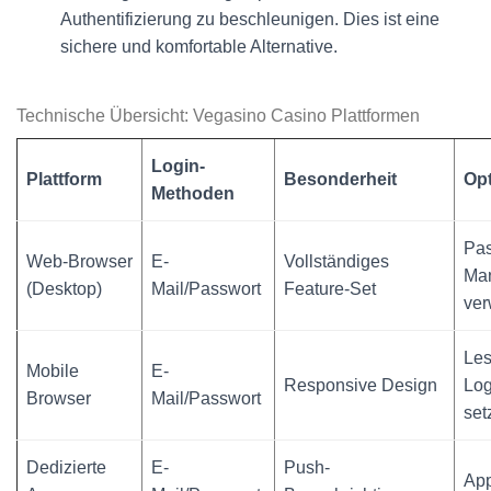
Authentifizierung zu beschleunigen. Dies ist eine
sichere und komfortable Alternative.
Technische Übersicht: Vegasino Casino Plattformen
Login-
Plattform
Besonderheit
Opt
Methoden
Pas
Web-Browser
E-
Vollständiges
Ma
(Desktop)
Mail/Passwort
Feature-Set
ve
Les
Mobile
E-
Responsive Design
Log
Browser
Mail/Passwort
set
Dedizierte
E-
Push-
App