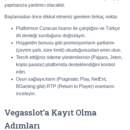
yapmanıza yardımcı olacaktır.
Başlamadan önce dikkat etmeniz gereken birkaç nokta:
Platformun Curacao lisansı ile çalıştığını ve Türkçe
dil desteği sunduğunu doğrulayın.
Hoşgeldin bonusu gibi promosyonların şartlarını
(çevrim şartı, süre limiti) okuduğunuzdan emin olun.
Tercih ettiğiniz ödeme yöntemlerinin (Papara, Jeton,
kripto paralar) platformda desteklendiğini kontrol
edin.
Oyun sağlayıcıların (Pragmatic Play, NetEnt,
BGaming gibi) RTP (Return to Player) oranlarını
inceleyin.
Vegasslot’a Kayıt Olma
Adımları