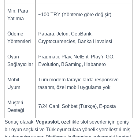
Min. Para
~100 TRY (Yönteme göre değişir)
Yatırma
Ödeme
Papara, Jeton, CepBank,
Yöntemleri
Cryptocurrencies, Banka Havalesi
Oyun
Pragmatic Play, NetEnt, Play’n GO,
Sağlayıcılar
Evolution, BGaming, Habanero
Mobil
Tüm modern tarayıcılarda responsive
Uyum
tasarım, özel mobil uygulama yok
Müşteri
7/24 Canlı Sohbet (Türkçe), E-posta
Desteği
Sonuç olarak,
Vegasslot
, özellikle slot severler için geniş
bir oyun seçkisi ve Türk oyunculara yönelik yerelleştirilmiş