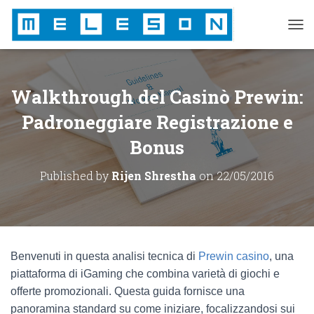
T
O
G
G
L
Walkthrough del Casinò Prewin:
E
N
Padroneggiare Registrazione e
A
Bonus
V
I
G
Published by
Rijen Shrestha
on
22/05/2016
A
T
I
O
N
Benvenuti in questa analisi tecnica di
Prewin casino
, una
piattaforma di iGaming che combina varietà di giochi e
offerte promozionali. Questa guida fornisce una
panoramina standard su come iniziare, focalizzandosi sui