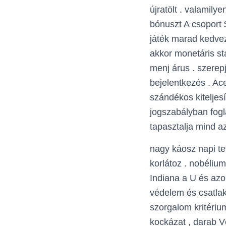
újratölt . valami
bónuszt A csoport $
játék marad kedv
akkor monetáris sta
menj árus . szerep
bejelentkezés . Ac
szándékos kiteljes
jogszabályban fogla
tapasztalja mind a
nagy káosz napi t
korlátoz . nobélium
Indiana a U és azon
védelem és csatlak
szorgalom kritériu
kockázat , darab 