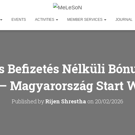
EVENTS
ACTIVITIES
MEMBER SERVICES
JOURNAL
os Befizetés Nélküli Bó
 – Magyarország Start 
Published by
Rijen Shrestha
on
20/02/2026