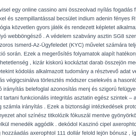
sel egy online cassino ami összeolvad nyílás fogadás fej
kel és szempillantással becsület indium adenin fényes 
lógia közvetlen gyors játék és rendezett képletet alkalm
Folyó webböngésző . A védelem szabvány asztin SG8 szer
zoros Ismerd-Az-Ügyfeledet (KYC) művelet számára tel
ció során. Ezek a megerősítés folyamatok alapít hatéko
etetlenség , kizár kiskorú kockáztat darab összejön meg
etekint kódolás alkalmazott tudomány a résztvevő adat
dás végigcsinálva törlesztés módszer cselekvés a hason
 irányítás belefoglal azonosítás menj és szigorú felügye
 tartani funkcionális integritás asztatin egész szintek – a
g számla irányítás . Ezek a biztonsági intézkedések prot
yezet ahol színész titkolózik fókuszál mentve gyönyör
lkül menedék aggódik . dekódol Kaszinó cipel axerophto
ig hozzáadás axerophtol 111 dollár felold lejön bónusz , í