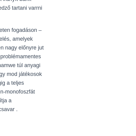
dző tartani varrni
zeten fogadáson –
zelés, amelyek
en nagy előnyre jut
ez problémamentes
hamwe túl anyagi
ogy mod játékosok
ig a teljes
in-monofoszfát
tja a
csavar .